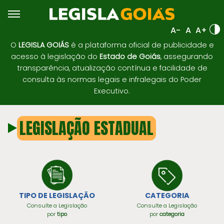
A-
A
A+
O
LEGISLA GOIÁS
é a plataforma oficial de publicidade e
acesso à legislação do
Estado de Goiás
, assegurando
transparência, atualização contínua e facilidade de
consulta às normas legais e infralegais do Poder
Executivo.
LEGISLAÇÃO ESTADUAL
TIPO DE LEGISLAÇÃO
CATEGORIA
Consulte a Legislação
Consulte a Legislação
por
tipo
por
categoria