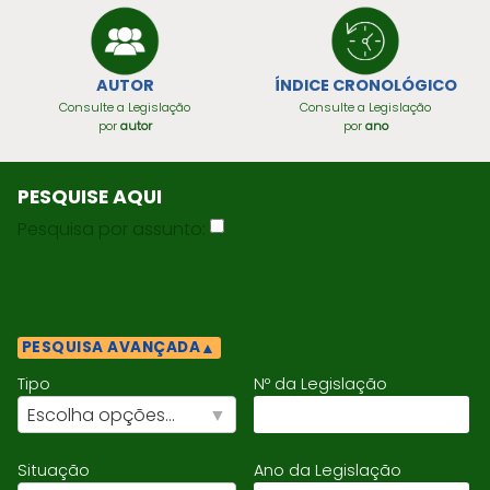
ÍNDICE CRONOLÓGICO
AUTOR
Consulte a Legislação
Consulte a Legislação
por
ano
por
autor
PESQUISE AQUI
Pesquisa por assunto:
▲
PESQUISA AVANÇADA
Tipo
Nº da Legislação
Escolha opções...
Situação
Ano da Legislação