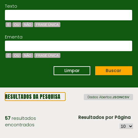
Texto
E
OU
NÃO
FRASE ÚNICA
Ementa
E
OU
NÃO
FRASE ÚNICA
Limpar
Buscar
RESULTADOS DA PESQUISA
Dados Abertos:
JSON
CSV
Resultados por Página
57
resultados
encontrados