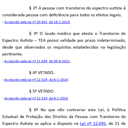
§ 2º A pessoa com transtorno do espectro autista é
considerada pessoa com deficiência para todos os efeitos legais.
-
Acrescido pela Lei nº 20.401, de 18-1-2019
.
§ 3º O laudo médico que atesta o Transtorno do
Espectro Autista – TEA possui validade por prazo indeterminado,
desde que observados os requisitos estabelecidos na legislação
pertinente.
-
Acrescido pela Lei nº 21.034, de 30-6-2021
.
§ 4º VETADO.
-
Acrescido pela Lei nº 22.529, de 8-1-2024
.
§ 5º VETADO.
-
Acrescido pela Lei nº 22.529, de 8-1-2024
.
§ 6º No que não contrariar esta Lei, à Política
Estadual de Proteção dos Direitos da Pessoa com Transtorno do
Espectro Autista se aplica o disposto na
Lei nº 12.695
, de 11 de