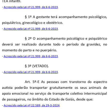
TEA infantil.
-
Acrescido pela Lei nº 21.999, de 6-6-2023
.
§ 1º A gestante terá acompanhamento psicológico,
psiquiátrico, ginecológico e obstétrico.
-
Acrescido pela Lei nº 21.999, de 6-6-2023
.
§ 2º O acompanhamento psicológico e psiquiátrico
deverá ser realizado durante todo o período da gravidez, no
momento do parto e no puerpério.
-
Acrescido pela Lei nº 21.999, de 6-6-2023
.
§ 3º (VETADO).
-
Acrescido pela Lei nº 21.999, de 6-6-2023
.
Art. 5º-E As pessoas com transtorno do espectro
autista poderão transportar gratuitamente os seus animais de
apoio emocional no serviço de transporte coletivo intermunicipal
de passageiros, no âmbito do Estado de Goiás, desde que:
-
Acrescido pela Lei nº 22.589, de 29-3-2024
.