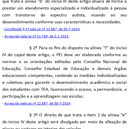
que trata a alínea “b” do inciso III deste artigo atuará de forma a
prestar um atendimento especializado e individualizado à pessoa
com transtorno do espectro autista, visando ao seu
desenvolvimento conforme suas características e necessidades.
-
Constituído § 1º pela Lei nº 22.887, de 30-7-2024
.
-
Acrescido pela Lei nº 21.769, de 2-1-2023
.
§ 2º Para os fins do disposto na alínea “f” do inciso
IV do
caput
deste artigo, o PEI deve ser elaborado conforme as
normas e as orientações editadas pelo Conselho Nacional de
Educação, Conselho Estadual de Educação e demais órgãos
educacionais competentes, contendo as medidas individualizadas
e coletivas para garantir o desenvolvimento acadêmico e social
dos estudantes com TEA, favorecendo o acesso, a permanência, a
participação e a aprendizagem nas escolas.
-
Acrescido pela Lei nº 22.887, de 30-7-2024
.
§ 3º O direito de que trata o item 2 da alínea “e”
do inciso IV deste artigo será divulgado por meio da afixação de