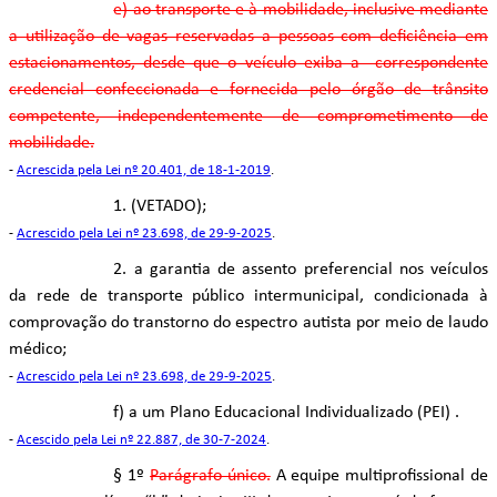
e) ao transporte e à mobilidade, inclusive mediante
a utilização de vagas reservadas a pessoas com deficiência em
estacionamentos, desde que o veículo exiba a correspondente
credencial confeccionada e fornecida pelo órgão de trânsito
competente, independentemente de comprometimento de
mobilidade.
-
Acrescida pela Lei nº 20.401, de 18-1-2019
.
1. (VETADO);
-
Acrescido pela Lei nº 23.698, de 29-9-2025
.
2. a garantia de assento preferencial nos veículos
da rede de transporte público intermunicipal, condicionada à
comprovação do transtorno do espectro autista por meio de laudo
médico;
-
Acrescido pela Lei nº 23.698, de 29-9-2025
.
f) a um Plano Educacional Individualizado (PEI) .
-
Acescido pela Lei nº 22.887, de 30-7-2024
.
§ 1º
Parágrafo único.
A equipe multiprofissional de