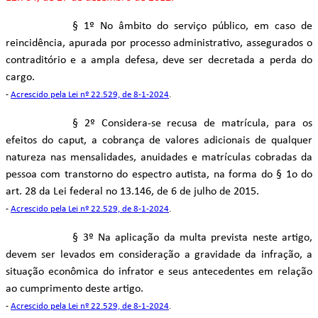
§ 1º No âmbito do serviço público, em caso de
reincidência, apurada por processo administrativo, assegurados o
contraditório e a ampla defesa, deve ser decretada a perda do
cargo.
-
Acrescido pela Lei nº 22.529, de 8-1-2024
.
§ 2º Considera-se recusa de matrícula, para os
efeitos do caput, a cobrança de valores adicionais de qualquer
natureza nas mensalidades, anuidades e matrículas cobradas da
pessoa com transtorno do espectro autista, na forma do § 1o do
art. 28 da Lei federal no 13.146, de 6 de julho de 2015.
-
Acrescido pela Lei nº 22.529, de 8-1-2024
.
§ 3º Na aplicação da multa prevista neste artigo,
devem ser levados em consideração a gravidade da infração, a
situação econômica do infrator e seus antecedentes em relação
ao cumprimento deste artigo.
-
Acrescido pela Lei nº 22.529, de 8-1-2024
.