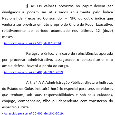
§ 4º Os valores previstos no caput devem ser
divulgados e podem ser atualizados anualmente pelo Índice
Nacional de Preços ao Consumidor – INPC ou outro índice que
venha a ser previsto em ato próprio do Chefe do Poder Executivo,
relativamente ao período acumulado nos últimos 12 (doze)
meses.
-
Acrescido pela Lei nº 22.529, de 8-1-2024
.
Parágrafo único. Em caso de reincidência, apurada
por processo administrativo, assegurado o contraditório e a
ampla defesa, haverá a perda do cargo.
-
Acrescido pela Lei nº 20.401, de 18-1-2019
.
Art. 5º-A A Administração Pública, direta e indireta,
do Estado de Goiás instituirá horário especial para seus servidores
que tenham, sob suas responsabilidades e sob seus cuidados,
cônjuge, companheiro, filho ou dependente com transtorno do
espectro autista.
-
Acrescido pela Lei nº 20.401, de 18-1-2019
.