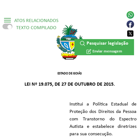
ATOS RELACIONADOS
TEXTO COMPILADO
▷ Constituição Estadual /1989
Pesquisar legislação
▷ Lei Ordinária Nº 12.695/1995
Enviar mensagem
▷ Lei Ordinária Nº 20.401/2019
▷ Lei Ordinária Nº 21.034/2021
ESTADO DE GOIÁS
LEI Nº 19.075, DE 27 DE OUTUBRO DE 2015.
▷ Lei Ordinária Nº 21.437/2022
▷ Lei Ordinária Nº 21.769/2023
Institui a Política Estadual de
▷ Lei Ordinária Nº 21.999/2023
Proteção dos Direitos da Pessoa
com Transtorno do Espectro
▷ Lei Ordinária Nº 22.320/2023
Autista e estabelece diretrizes
para sua consecução.
▷ Lei Ordinária Nº 22.529/2024