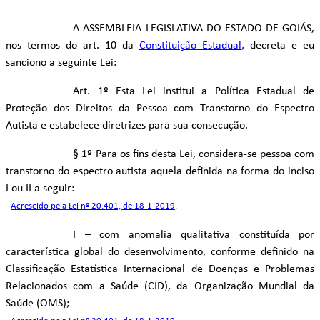
▷ Lei Ordinária Nº 22.589/2024
A ASSEMBLEIA LEGISLATIVA DO ESTADO DE GOIÁS,
nos termos do art. 10 da
Constituição Estadual
, decreta e eu
▷ Lei Ordinária Nº 22.887/2024
sanciono a seguinte Lei:
▷ Lei Ordinária Nº 23.698/2025
Art. 1º Esta Lei institui a Política Estadual de
Proteção dos Direitos da Pessoa com Transtorno do Espectro
Autista e estabelece diretrizes para sua consecução.
§ 1º Para os fins desta Lei, considera-se pessoa com
transtorno do espectro autista aquela definida na forma do inciso
I ou II a seguir:
-
Acrescido pela Lei nº 20.401, de 18-1-2019
.
I – com anomalia qualitativa constituída por
característica global do desenvolvimento, conforme definido na
Classificação Estatística Internacional de Doenças e Problemas
Relacionados com a Saúde (CID), da Organização Mundial da
Saúde (OMS);