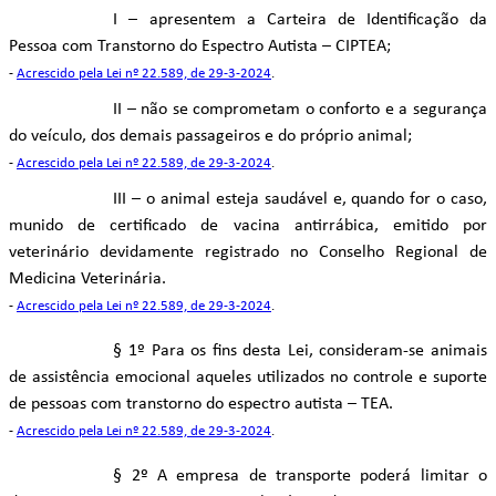
I – apresentem a Carteira de Identificação da
Pessoa com Transtorno do Espectro Autista – CIPTEA;
-
Acrescido pela Lei nº 22.589, de 29-3-2024
.
II – não se comprometam o conforto e a segurança
do veículo, dos demais passageiros e do próprio animal;
-
Acrescido pela Lei nº 22.589, de 29-3-2024
.
III – o animal esteja saudável e, quando for o caso,
munido de certificado de vacina antirrábica, emitido por
veterinário devidamente registrado no Conselho Regional de
Medicina Veterinária.
-
Acrescido pela Lei nº 22.589, de 29-3-2024
.
§ 1º Para os fins desta Lei, consideram-se animais
de assistência emocional aqueles utilizados no controle e suporte
de pessoas com transtorno do espectro autista – TEA.
-
Acrescido pela Lei nº 22.589, de 29-3-2024
.
§ 2º A empresa de transporte poderá limitar o