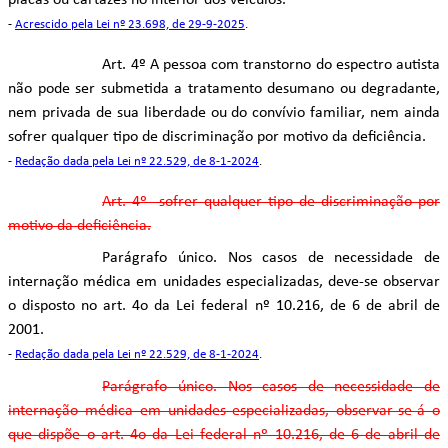
placas ou cartazes no interior dos veículos.
-
Acrescido pela Lei nº 23.698, de 29-9-2025
.
Art. 4º A pessoa com transtorno do espectro autista
não pode ser submetida a tratamento desumano ou degradante,
nem privada de sua liberdade ou do convívio familiar, nem ainda
sofrer qualquer tipo de discriminação por motivo da deficiência.
-
Redação dada pela Lei nº 22.529, de 8-1-2024
.
Art. 4º sofrer qualquer tipo de discriminação por
motivo da deficiência.
Parágrafo único. Nos casos de necessidade de
internação médica em unidades especializadas, deve-se observar
o disposto no art. 4o da Lei federal nº 10.216, de 6 de abril de
2001.
-
Redação dada pela Lei nº 22.529, de 8-1-2024
.
Parágrafo único. Nos casos de necessidade de
internação médica em unidades especializadas, observar-se-á o
que dispõe o art. 4o da Lei federal nº 10.216, de 6 de abril de