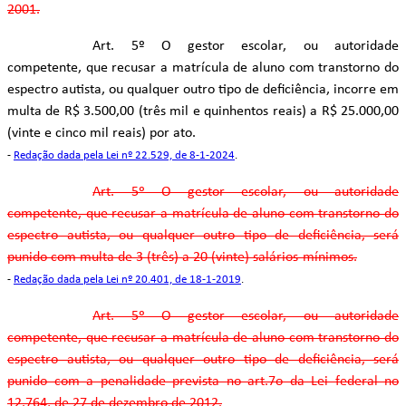
2001.
Art. 5º O gestor escolar, ou autoridade
competente, que recusar a matrícula de aluno com transtorno do
espectro autista, ou qualquer outro tipo de deficiência, incorre em
multa de R$ 3.500,00 (três mil e quinhentos reais) a R$ 25.000,00
(vinte e cinco mil reais) por ato.
-
Redação dada pela Lei nº 22.529, de 8-1-2024
.
Art. 5º O gestor escolar, ou autoridade
competente, que recusar a matrícula de aluno com transtorno do
espectro autista, ou qualquer outro tipo de deficiência, será
punido com multa de 3 (três) a 20 (vinte) salários-mínimos.
-
Redação dada pela Lei nº 20.401, de 18-1-2019
.
Art. 5º O gestor escolar, ou autoridade
competente, que recusar a matrícula de aluno com transtorno do
espectro autista, ou qualquer outro tipo de deficiência, será
punido com a penalidade prevista no art.7o da Lei federal no
12.764, de 27 de dezembro de 2012.