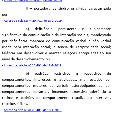
-
Acrescido pela Lei nº 20.401, de 18-1-2019
.
II – portadora de síndrome clínica caracterizada
por:
-
Acrescido pela Lei nº 20.401, de 18-1-2019
.
a) deficiência persistente e clinicamente
significativa da comunicação e da interação sociais, manifestada
por deficiência marcada de comunicação verbal e não verbal
usada para interação social; ausência de reciprocidade social;
falência em desenvolver e manter relações apropriadas ao seu
nível de desenvolvimento; ou
-
Acrescida pela Lei nº 20.401, de 18-1-2019
.
b) padrões restritivos e repetitivos de
comportamentos, interesses e atividades, manifestados por
comportamentos motores ou verbais estereotipados ou por
comportamentos sensoriais incomuns; excessiva aderência a
rotinas e padrões de comportamento ritualizados; interesses
restritos e fixos.
-
Acrescida pela Lei nº 20.401, de 18-1-2019
.