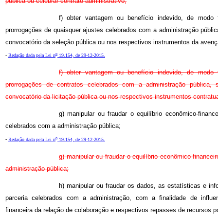
pública ou celebrar contrato administrativo;
f) obter vantagem ou benefício indevido, de modo 
prorrogações de quaisquer ajustes celebrados com a administração públic
convocatório da seleção pública ou nos respectivos instrumentos da avenç
o
-
Redação dada pela Lei n
19.154, de 29-12-2015.
f) obter vantagem ou benefício indevido, de modo 
prorrogações de contratos celebrados com a administração pública, 
convocatório da licitação pública ou nos respectivos instrumentos contratua
g) manipular ou fraudar o equilíbrio econômico-finance
celebrados com a administração pública;
o
-
Redação dada pela Lei n
19.154, de 29-12-2015.
g) manipular ou fraudar o equilíbrio econômico-finance
administração pública;
h) manipular ou fraudar os dados, as estatísticas e i
parceria celebrados com a administração, com a finalidade de influ
financeira da relação de colaboração e respectivos repasses de recursos p