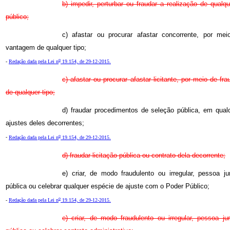
b) impedir, perturbar ou fraudar a realização de qualqu
público;
c) afastar ou procurar afastar concorrente, por me
vantagem de qualquer tipo;
o
-
Redação dada pela Lei n
19.154, de 29-12-2015.
c) afastar ou procurar afastar licitante, por meio de 
de qualquer tipo;
d) fraudar procedimentos de seleção pública, em qua
ajustes deles decorrentes;
o
-
Redação dada pela Lei n
19.154, de 29-12-2015.
d) fraudar licitação pública ou contrato dela decorrente;
e) criar, de modo fraudulento ou irregular, pessoa ju
pública ou celebrar qualquer espécie de ajuste com o Poder Público;
o
-
Redação dada pela Lei n
19.154, de 29-12-2015.
e) criar, de modo fraudulento ou irregular, pessoa jur