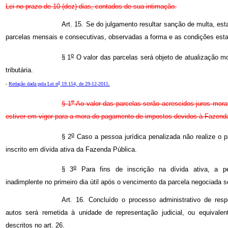
Lei no prazo de 10 (dez) dias, contados de sua intimação.
Art. 15. Se do julgamento resultar sanção de multa, es
parcelas mensais e consecutivas, observadas a forma e as condições est
o
§ 1
O valor das parcelas será objeto de atualização mo
tributária.
o
-
Redação dada pela Lei n
19.154, de 29-12-2015.
o
§ 1
Ao valor das parcelas serão acrescidos juros mora
estiver em vigor para a mora do pagamento de impostos devidos à Fazend
o
§ 2
Caso a pessoa jurídica penalizada não realize o p
inscrito em dívida ativa da Fazenda Pública.
o
§ 3
Para fins de inscrição na dívida ativa, a pe
inadimplente no primeiro dia útil após o vencimento da parcela negociada
Art. 16. Concluído o processo administrativo de respo
autos será remetida à unidade de representação judicial, ou equivalen
descritos no art. 26.