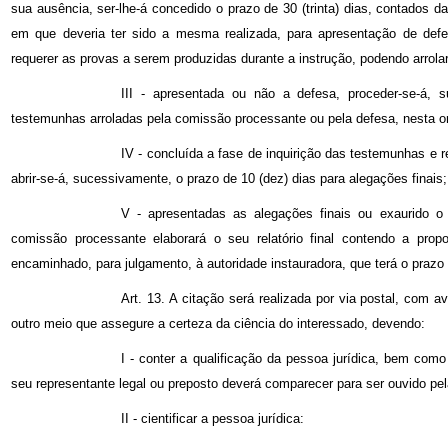
sua ausência, ser-lhe-á concedido o prazo de 30 (trinta) dias, contados d
em que deveria ter sido a mesma realizada, para apresentação de defe
requerer as provas a serem produzidas durante a instrução, podendo arrolar
III - apresentada ou não a defesa, proceder-se-á, s
testemunhas arroladas pela comissão processante ou pela defesa, nesta 
IV - concluída a fase de inquirição das testemunhas e re
abrir-se-á, sucessivamente, o prazo de 10 (dez) dias para alegações finais;
V - apresentadas as alegações finais ou exaurido o 
comissão processante elaborará o seu relatório final contendo a prop
encaminhado, para julgamento, à autoridade instauradora, que terá o prazo de
Art. 13. A citação será realizada por via postal, com 
outro meio que assegure a certeza da ciência do interessado, devendo:
I - conter a qualificação da pessoa jurídica, bem como
seu representante legal ou preposto deverá comparecer para ser ouvido pe
II - cientificar a pessoa jurídica: