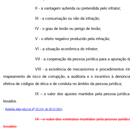
II - a vantagem auferida ou pretendida pelo infrator;
III - a consumação ou não da infração;
IV - o grau de lesão ou perigo de lesão;
V - o efeito negativo produzido pela infração;
VI - a situação econômica do infrator;
VII - a cooperação da pessoa jurídica para a apuração d
VIII - a existência de mecanismos e procedimentos int
mapeamento de risco de corrupção, a auditoria e o incentivo à denúncia
efetiva de códigos de ética e de conduta no âmbito da pessoa jurídica;
IX – o valor dos ajustes mantidos pela pessoa jurídic
lesados.
o
-
Redação dada pela Lei n
19.154, de 29-12-2015
.
IX - o valor dos contratos mantidos pela pessoa jurídi
lesados.