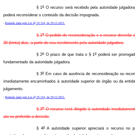
o
§ 1
O recurso será recebido pela autoridade julgadora
poderá reconsiderar o conteúdo da decisão impugnada.
o
-
Redação dada pela Lei n
19.154, de 29-12-2015.
o
§ 1
O pedido de reconsideração e o recurso deverão 
30 (trinta) dias, a partir do seu recebimento pela autoridade julgadora.
o
o
§ 2
O prazo de que trata o § 1
poderá ser prorrogad
fundamentado da autoridade julgadora.
o
§ 3
Em caso de ausência de reconsideração ou recons
imediatamente encaminhados à autoridade superior do órgão ou da entida
julgamento.
o
-
Redação dada pela Lei n
19.154, de 29-12-2015.
o
§ 3
O recurso será dirigido à autoridade imediatament
ato ou proferido a decisão.
o
§ 4
A autoridade superior apreciará o recurso no p