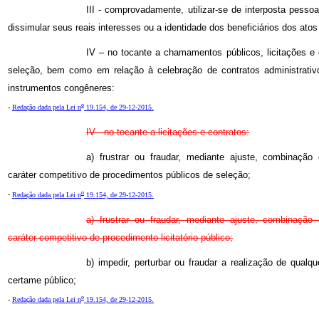
III - comprovadamente, utilizar-se de interposta pessoa 
dissimular seus reais interesses ou a identidade dos beneficiários dos atos
IV – no tocante a chamamentos públicos, licitações e 
seleção, bem como em relação à celebração de contratos administrativ
instrumentos congêneres:
o
-
Redação dada pela Lei n
19.154, de 29-12-2015.
IV - no tocante a licitações e contratos:
a) frustrar ou fraudar, mediante ajuste, combinação
caráter competitivo de procedimentos públicos de seleção;
o
-
Redação dada pela Lei n
19.154, de 29-12-2015.
a) frustrar ou fraudar, mediante ajuste, combinação
caráter competitivo de procedimento licitatório público;
b) impedir, perturbar ou fraudar a realização de qualq
certame público;
o
-
Redação dada pela Lei n
19.154, de 29-12-2015.