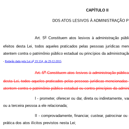
CAPÍTULO II
DOS ATOS LESIVOS À ADMINISTRAÇÃO P
o
Art. 5
Constituem atos lesivos à administração públ
efeitos desta Lei, todos aqueles praticados pelas pessoas jurídicas me
atentem contra o patrimônio público estadual ou princípios da administraçã
o
-
Redação dada pela Lei n
19.154, de 29-12-2015
.
o
Art. 5
Constituem atos lesivos à administração pública
desta Lei, todos aqueles praticados pelas pessoas jurídicas mencionadas n
atentem contra o patrimônio público estadual ou contra princípios da admini
I - prometer, oferecer ou dar, direta ou indiretamente, 
ou a terceira pessoa a ele relacionada;
II - comprovadamente, financiar, custear, patrocinar o
prática dos atos ilícitos previstos nesta Lei;