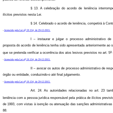
§ 13. A celebração do acordo de leniência interromp
ilícitos previstos nesta Lei.
§ 14. Celebrado o acordo de leniência, competirá à Cont
o
-
Acrescido pela Lei n
19.154, de 29-12-2015.
I – instaurar e julgar o processo administrativo de
proposta do acordo de leniência tenha sido apresentada anteriormente ao s
o
que se pretenda verificar a ocorrência dos atos lesivos previstos no art. 5
o
-
Acrescido pela Lei n
19.154, de 29-12-2015.
II – avocar os autos de processo administrativo de res
órgão ou entidade, conduzindo-o até final julgamento.
o
-
Acrescido pela Lei n
19.154, de 29-12-2015.
Art. 24. As autoridades relacionadas no art. 23 ta
leniência com a pessoa jurídica responsável pela prática de ilícitos previst
de 1993, com vistas à isenção ou atenuação das sanções administrativas
88.