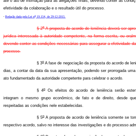
até o ato de intimação para as alegações finais, devendo conter as condi
efetividade da colaboração e o resultado útil do processo.
o
-
Redação dada pela Lei n
19.154, de 29-12-2015.
o
§ 2
A proposta do acordo de leniência deverá ser apr
jurídica interessada à autoridade competente, na forma escrita, ou ora
devendo conter as condições necessárias para assegurar a efetividade da 
processo.
o
§ 3
A fase de negociação da proposta do acordo de leniê
dias, a contar da data da sua apresentação, podendo ser prorrogada uma
ato fundamentado da autoridade competente para celebrar o acordo.
o
§ 4
Os efeitos do acordo de leniência serão esten
integram o mesmo grupo econômico, de fato e de direito, desde qu
respeitadas as condições nele estabelecidas.
o
§ 5
A proposta de acordo de leniência somente se torn
respectivo acordo, salvo no interesse das investigações e do processo admi
o