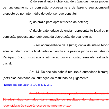
a) do seu direito à obtenção de cópia das peças proces
de funcionamento da comissão processante e de fazer o seu acompanha
preposto ou por intermédio de defensor que constituir;
b) do prazo para apresentação da defesa;
c) da obrigatoriedade de enviar representante legal ou 
comissão processante, sob pena da decretação de sua revelia;
III - ser acompanhado de 1 (uma) cópia de inteiro teor
administrativo, com a finalidade de cientificar a pessoa jurídica dos fatos 
Parágrafo único. Frustrada a intimação por via postal, será ela realizada
oficial.
Art. 14. Da decisão caberá recurso à autoridade hierarq
(dez) dias contados da intimação do resultado do julgamento.
o
-
Redação dada pela Lei n
19.154, de 29-12-2015.
Art. 14. Da decisão caberá pedido de reconsideração à 
10 (dez) dias contados da intimação do resultado do julgamento, e
reconsideração caberá recurso no mesmo prazo.