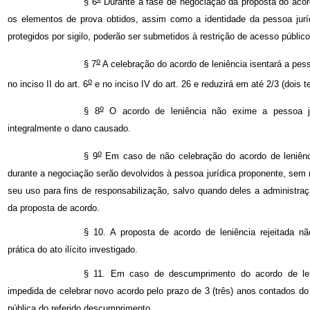
§ 6
Durante a fase de negociação da proposta do acor
os elementos de prova obtidos, assim como a identidade da pessoa jur
protegidos por sigilo, poderão ser submetidos à restrição de acesso público
o
§ 7
A celebração do acordo de leniência isentará a pes
o
no inciso II do art. 6
e no inciso IV do art. 26 e reduzirá em até 2/3 (dois t
o
§ 8
O acordo de leniência não exime a pessoa ju
integralmente o dano causado.
o
§ 9
Em caso de não celebração do acordo de leniên
durante a negociação serão devolvidos à pessoa jurídica proponente, sem
seu uso para fins de responsabilização, salvo quando deles a administra
da proposta de acordo.
§ 10. A proposta de acordo de leniência rejeitada n
prática do ato ilícito investigado.
§ 11. Em caso de descumprimento do acordo de leni
impedida de celebrar novo acordo pelo prazo de 3 (três) anos contados d
pública do referido descumprimento.