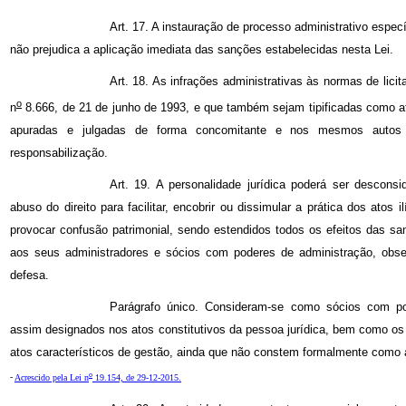
Art. 17. A instauração de processo administrativo especí
não prejudica a aplicação imediata das sanções estabelecidas nesta Lei.
Art. 18. As infrações administrativas às normas de licit
o
n
8.666, de 21 de junho de 1993, e que também sejam tipificadas como at
apuradas e julgadas de forma concomitante e nos mesmos autos d
responsabilização.
Art. 19. A personalidade jurídica poderá ser descons
abuso do direito para facilitar, encobrir ou dissimular a prática dos atos i
provocar confusão patrimonial, sendo estendidos todos os efeitos das sa
aos seus administradores e sócios com poderes de administração, obse
defesa.
Parágrafo único. Consideram-se como sócios com po
assim designados nos atos constitutivos da pessoa jurídica, bem como os
atos característicos de gestão, ainda que não constem formalmente como 
o
-
Acrescido pela Lei n
19.154, de 29-12-2015.