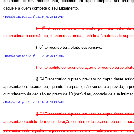
contados de seu recebimento, podendo tal lapso temporal ser prorro
daquele a quem compete o seu julgamento.
o
-
Redação dada pela Lei n
19.154, de 29-12-2015.
o
§ 4
O recurso será interposto por intermédio da a
reconsiderar a decisão ou, mantendo-a, encaminhá-lo-á à autoridade superi
o
§ 5
O recurso terá efeito suspensivo.
o
-
Redação dada pela Lei n
19.154, de 29-12-2015.
o
§ 5
O pedido de reconsideração e o recurso terão efeit
o
§ 6
Transcorrido o prazo previsto no caput deste artig
apresentado o recurso ou, quando interposto, não sendo ele provido, a pes
cumprimento da decisão no prazo de 10 (dez) dias, contado de sua intimaç
o
-
Redação dada pela Lei n
19.154, de 29-12-2015.
o
§ 6
Transcorrido o prazo previsto no caput deste artig
apresentado pedido de reconsideração ou interposto recurso, ou confirmada
pela autoridade julgadora, a pessoa jurídica será intimada para cumprir as 