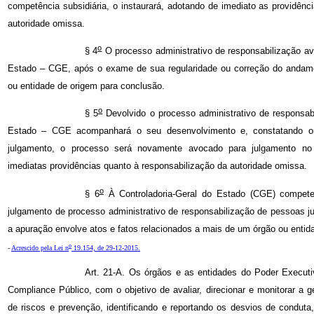
competência subsidiária, o instaurará, adotando de imediato as providênc
autoridade omissa.
o
§ 4
O processo administrativo de responsabilização av
Estado – CGE, após o exame de sua regularidade ou correção do andame
ou entidade de origem para conclusão.
o
§ 5
Devolvido o processo administrativo de responsabi
Estado – CGE acompanhará o seu desenvolvimento e, constatando o
julgamento, o processo será novamente avocado para julgamento no 
imediatas providências quanto à responsabilização da autoridade omissa.
o
§ 6
À Controladoria-Geral do Estado (CGE) compete
julgamento de processo administrativo de responsabilização de pessoas j
a apuração envolve atos e fatos relacionados a mais de um órgão ou entid
o
-
Acrescido pela Lei n
19.154, de 29-12-2015.
Art. 21-A. Os órgãos e as entidades do Poder Executi
Compliance Público, com o objetivo de avaliar, direcionar e monitorar a g
de riscos e prevenção, identificando e reportando os desvios de conduta, 