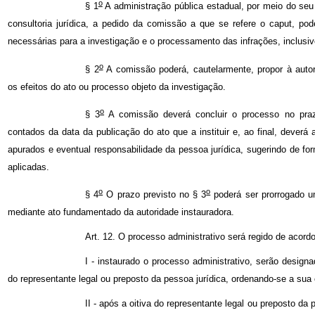
o
§ 1
A administração pública estadual, por meio do seu 
consultoria jurídica, a pedido da comissão a que se refere o caput, pod
necessárias para a investigação e o processamento das infrações, inclusi
o
§ 2
A comissão poderá, cautelarmente, propor à auto
os efeitos do ato ou processo objeto da investigação.
o
§ 3
A comissão deverá concluir o processo no praz
contados da data da publicação do ato que a instituir e, ao final, deverá a
apurados e eventual responsabilidade da pessoa jurídica, sugerindo de 
aplicadas.
o
o
§ 4
O prazo previsto no § 3
poderá ser prorrogado um
mediante ato fundamentado da autoridade instauradora.
Art. 12. O processo administrativo será regido de acord
I - instaurado o processo administrativo, serão designad
do representante legal ou preposto da pessoa jurídica, ordenando-se a sua 
II - após a oitiva do representante legal ou preposto da