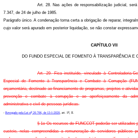
Art. 28. Nas ações de responsabilização judicial, será
7.347, de 24 de julho de 1985.
Parágrafo único. A condenação torna certa a obrigação de reparar, integralm
cujo valor será apurado em posterior liquidação, se não constar expressa
CAPÍTULO VII
DO FUNDO ESPECIAL DE FOMENTO À TRANSPARÊNCIA E
Art. 29. Fica instituído, vinculado à Controladoria
Especial de Fomento à Transparência e Combate à Corrupção (FUN
orçamentária, destinado ao financiamento de programas, projetos e ativida
prevenção e combate à corrupção e ao aperfeiçoamento da admini
administrativa e civil de pessoas jurídicas.
o
o
-
Revogado pela Lei n
20.706, de 13-1-2020
, art. 1
, II.
§ 1o Os recursos do FUNCCOT poderão ser utilizados 
custeio, nelas compreendidas a remuneração de servidores públicos 