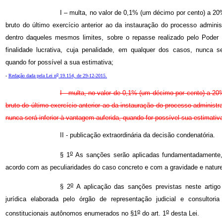
I – multa, no valor de 0,1% (um décimo por cento) a 20
bruto do último exercício anterior ao da instauração do processo administ
dentro daqueles mesmos limites, sobre o repasse realizado pelo Poder
finalidade lucrativa, cuja penalidade, em qualquer dos casos, nunca se
quando for possível a sua estimativa;
o
-
Redação dada pela Lei n
19.154, de 29-12-2015.
I - multa, no valor de 0,1% (um décimo por cento) a 20
bruto do último exercício anterior ao da instauração do processo administra
nunca será inferior à vantagem auferida, quando for possível sua estimativ
II - publicação extraordinária da decisão condenatória.
o
§ 1
As sanções serão aplicadas fundamentadamente,
acordo com as peculiaridades do caso concreto e com a gravidade e nature
o
§ 2
A aplicação das sanções previstas neste artigo
jurídica elaborada pelo órgão de representação judicial e consultori
o
o
constitucionais autônomos enumerados no §1
do art. 1
desta Lei.