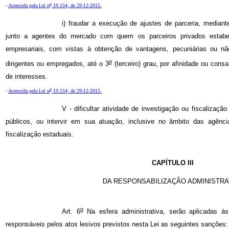
o
-
Acrescida pela Lei n
19.154, de 29-12-2015.
i) fraudar a execução de ajustes de parceria, mediant
junto a agentes do mercado com quem os parceiros privados estabe
empresariais, com vistas à obtenção de vantagens, pecuniárias ou não
o
dirigentes ou empregados, até o 3
(terceiro) grau, por afinidade ou consa
de interesses.
o
-
Acrescida pela Lei n
19.154, de 29-12-2015.
V - dificultar atividade de investigação ou fiscalizaç
públicos, ou intervir em sua atuação, inclusive no âmbito das agênc
fiscalização estaduais.
CAPÍTULO III
DA RESPONSABILIZAÇÃO ADMINISTRA
o
Art. 6
Na esfera administrativa, serão aplicadas às
responsáveis pelos atos lesivos previstos nesta Lei as seguintes sanções: