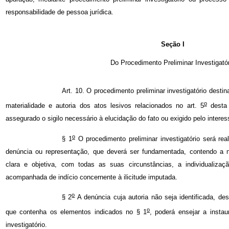
responsabilidade de pessoa jurídica.
Seção I
Do Procedimento Preliminar Investigató
Art. 10. O procedimento preliminar investigatório destin
o
materialidade e autoria dos atos lesivos relacionados no art. 5
desta L
assegurado o sigilo necessário à elucidação do fato ou exigido pelo interes
o
§ 1
O procedimento preliminar investigatório será re
denúncia ou representação, que deverá ser fundamentada, contendo a n
clara e objetiva, com todas as suas circunstâncias, a individualizaç
acompanhada de indício concernente à ilicitude imputada.
o
§ 2
A denúncia cuja autoria não seja identificada, 
o
que contenha os elementos indicados no § 1
, poderá ensejar a instau
investigatório.