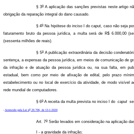
o
§ 3
A aplicação das sanções previstas neste artigo nã
obrigação da reparação integral do dano causado.
o
§ 4
Na hipótese do inciso I do caput, caso não seja possí
faturamento bruto da pessoa jurídica, a multa será de R$ 6.000,00 (se
(sessenta milhões de reais).
o
§ 5
A publicação extraordinária da decisão condenatóri
sentença, a expensas da pessoa jurídica, em meios de comunicação de gra
da infração e de atuação da pessoa jurídica ou, na sua falta, em pub
estadual, bem como por meio de afixação de edital, pelo prazo mínimo
estabelecimento ou no local de exercício da atividade, de modo visível ao
rede mundial de computadores.
o
§ 6
A receita da multa prevista no inciso I do
caput
ser
o
-
Acrescido pela Lei n
20.706, de 13-1-2020
.
o
Art. 7
Serão levados em consideração na aplicação da
I - a gravidade da infração;