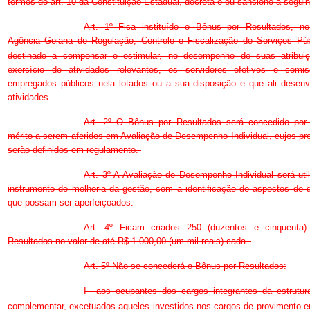
termos do art. 10 da Constituição Estadual, decreta e eu sanciono a seguin
Art. 1º Fica instituído o Bônus por Resultados, n
Agência Goiana de Regulação, Controle e Fiscalização de Serviços Públ
destinado a compensar e estimular, no desempenho de suas atribui
exercício de atividades relevantes, os servidores efetivos e comi
empregados públicos nela lotados ou a sua disposição e que ali desen
atividades.
Art. 2º O Bônus por Resultados será concedido por c
mérito a serem aferidos em Avaliação de Desempenho Individual, cujos p
serão definidos em regulamento.
Art. 3º A Avaliação de Desempenho Individual será ut
instrumento de melhoria da gestão, com a identificação de aspectos de
que possam ser aperfeiçoados.
Art. 4º Ficam criados 250 (duzentos e cinquenta
Resultados no valor de até R$ 1.000,00 (um mil reais) cada.
Art. 5º Não se concederá o Bônus por Resultados:
I  aos ocupantes dos cargos integrantes da estrutur
complementar, excetuados aqueles investidos nos cargos de provimento 