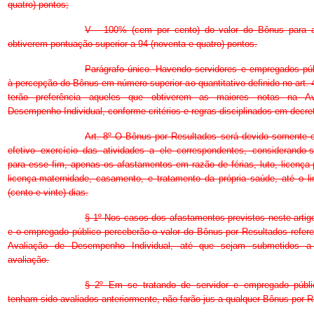
quatro) pontos;
V - 100% (cem por cento) do valor do Bônus para 
obtiverem pontuação superior a 94 (noventa e quatro) pontos.
Parágrafo único. Havendo servidores e empregados púb
à percepção do Bônus em número superior ao quantitativo definido no art. 4
terão preferência aqueles que obtiverem as maiores notas na Av
Desempenho Individual, conforme critérios e regras disciplinados em decre
Art. 8º O Bônus por Resultados será devido somente 
efetivo exercício das atividades a ele correspondentes, considerando-
para esse fim, apenas os afastamentos em razão de férias, luto, licença-
licença-maternidade, casamento, e tratamento da própria saúde, até o l
(cento e vinte) dias.
§ 1º Nos casos dos afastamentos previstos neste artigo
e o empregado público perceberão o valor do Bônus por Resultados refere
Avaliação de Desempenho Individual, até que sejam submetidos 
avaliação.
§ 2º Em se tratando de servidor e empregado públ
tenham sido avaliados anteriormente, não farão jus a qualquer Bônus por R