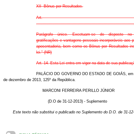
XII  Bônus por Resultados.
Art. 
.................................................................................
Parágrafo único. Excetuam-se do disposto n
gratificações e vantagens pessoais incorporáveis aos 
aposentadoria, bem como os Bônus por Resultados inst
lei." (NR)
Art. 14. Esta Lei entra em vigor na data de sua publicaç
PALÁCIO DO GOVERNO DO ESTADO DE GOIÁS, em G
de dezembro de 2013, 125º da República.
MARCONI FERREIRA PERILLO JÚNIOR
(D.O de 31-12-2013) - Suplemento
Este texto não substitui o publicado no Suplemento do D.O. de 31-12