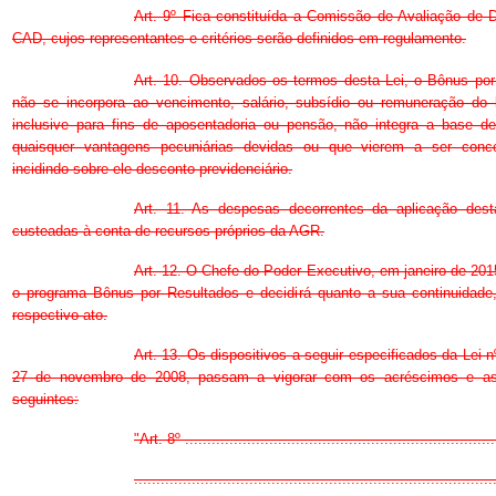
Art. 9º Fica constituída a Comissão de Avaliação de
CAD, cujos representantes e critérios serão definidos em regulamento.
Art. 10. Observados os termos desta Lei, o Bônus por
não se incorpora ao vencimento, salário, subsídio ou remuneração do b
inclusive para fins de aposentadoria ou pensão, não integra a base de
quaisquer vantagens pecuniárias devidas ou que vierem a ser conc
incidindo sobre ele desconto previdenciário.
Art. 11. As despesas decorrentes da aplicação dest
custeadas à conta de recursos próprios da AGR.
Art. 12. O Chefe do Poder Executivo, em janeiro de 2015
o programa Bônus por Resultados e decidirá quanto a sua continuidade,
respectivo ato.
Art. 13. Os dispositivos a seguir especificados da Lei n
27 de novembro de 2008, passam a vigorar com os acréscimos e as
seguintes:
"Art. 8º ......................................................................
.................................................................................