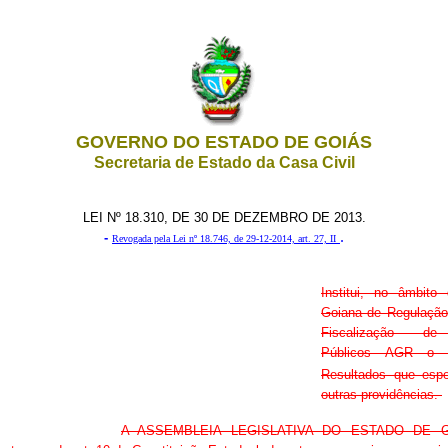
GOVERNO DO ESTADO DE GOIÁS
Secretaria de Estado da Casa Civil
LEI Nº 18.310, DE 30 DE DEZEMBRO DE 2013.
-
.
Revogada
pela Lei nº 18.746, de 29-12-2014, art. 27, II
Institui, no âmbito
Goiana de Regulação,
Fiscalização de
Públicos AGR o
Resultados que espe
outras providências.
A ASSEMBLEIA LEGISLATIVA DO ESTADO DE G