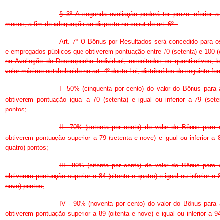
§ 3º A segunda avaliação poderá ter prazo inferior a
meses, a fim de adequação ao disposto no caput do art. 6º.
Art. 7º O Bônus por Resultados será concedido para o
e empregados públicos que obtiverem pontuação entre 70 (setenta) e 100 
na Avaliação de Desempenho Individual, respeitados os quantitativos,
valor máximo estabelecido no art. 4º desta Lei, distribuídos da seguinte fo
I  50% (cinquenta por cento) do valor do Bônus para
obtiverem pontuação igual a 70 (setenta) e igual ou inferior a 79 (set
pontos;
II  70% (setenta por cento) do valor do Bônus para 
obtiverem pontuação superior a 79 (setenta e nove) e igual ou inferior a 8
quatro) pontos;
III  80% (oitenta por cento) do valor do Bônus para
obtiverem pontuação superior a 84 (oitenta e quatro) e igual ou inferior a 8
nove) pontos;
IV - 90% (noventa por cento) do valor do Bônus para 
obtiverem pontuação superior a 89 (oitenta e nove) e igual ou inferior a 9