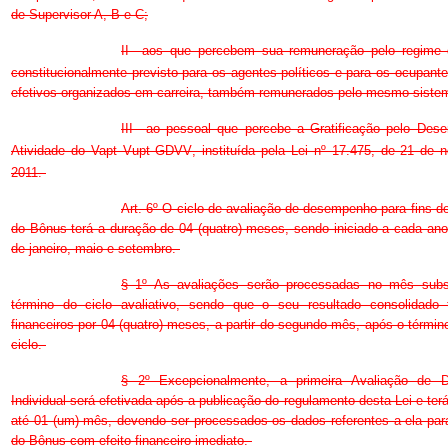
de Supervisor A, B e C;
II  aos que percebem sua remuneração pelo regime 
constitucionalmente previsto para os agentes políticos e para os ocupant
efetivos organizados em carreira, também remunerados pelo mesmo siste
III  ao pessoal que percebe a Gratificação pelo De
Atividade do Vapt Vupt GDVV, instituída pela Lei nº 17.475, de 21 de
2011.
Art. 6º O ciclo de avaliação de desempenho para fins 
do Bônus terá a duração de 04 (quatro) meses, sendo iniciado a cada a
de janeiro, maio e setembro.
§ 1º As avaliações serão processadas no mês sub
término do ciclo avaliativo, sendo que o seu resultado consolidado t
financeiros por 04 (quatro) meses, a partir do segundo mês, após o término
ciclo.
§ 2º Excepcionalmente, a primeira Avaliação de 
Individual será efetivada após a publicação do regulamento desta Lei e ter
até 01 (um) mês, devendo ser processados os dados referentes a ela pa
do Bônus com efeito financeiro imediato.