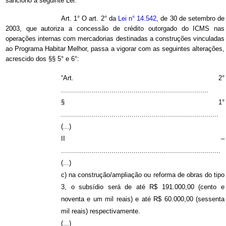
sanciono a seguinte Lei:
Art. 1° O art. 2° da
Lei n° 14.542
, de 30 de setembro de
2003, que autoriza a concessão de crédito outorgado do ICMS nas
operações internas com mercadorias destinadas a construções vinculadas
ao Programa Habitar Melhor, passa a vigorar com as seguintes alterações,
acrescido dos §§ 5° e 6°:
“Art. 2°
.........................................................................
§ 1°
..............................................................................
(...)
II –
...............................................................................
(...)
c) na construção/ampliação ou reforma de obras do tipo
3, o subsídio será de até R$ 191.000,00 (cento e
noventa e um mil reais) e até R$ 60.000,00 (sessenta
mil reais) respectivamente.
(...)