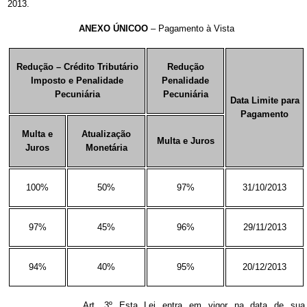
2013.
ANEXO ÚNICOO
– Pagamento à Vista
Redução – Crédito Tributário
Redução
Imposto e Penalidade
Penalidade
Pecuniária
Pecuniária
Data Limite para
Pagamento
Multa e
Atualização
Multa e Juros
Juros
Monetária
100%
50%
97%
31/10/2013
97%
45%
96%
29/11/2013
94%
40%
95%
20/12/2013
Art. 3º Esta Lei entra em vigor na data de sua