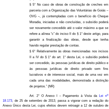
§ 5° No caso de obras de construção de creches em
parceria com a Organização das Voluntárias de Goiás –
OVG –, já contempladas com o benefício do Cheque
Moradia, iniciadas e não concluídas, o subsídio poderá
ser novamente concedido até o valor máximo a que se
refere a alínea “c” do inciso II do § 1° deste artigo, para
garantir a finalização das obras, desde que tenha
havido regular prestação de contas.
§ 6° Relativamente às obras mencionadas nos incisos
II a IV do § 1° do art. 1° desta Lei, o subsídio poderá
ser concedido, às pessoas jurídicas de direito público e
às pessoas jurídicas de direito privado sem fins
lucrativos e de interesse social, mais de uma vez em
cada uma das modalidades, demonstrada a distinção
de projetos.” (NR)
o
Art. 2° O Anexo I – Pagamento à Vista da
Lei n
18.173
, de 25 de setembro de 2013, passa a vigorar com a redação do
Anexo Único desta Lei, cujos efeitos devem retroagir a 12 de outubro de