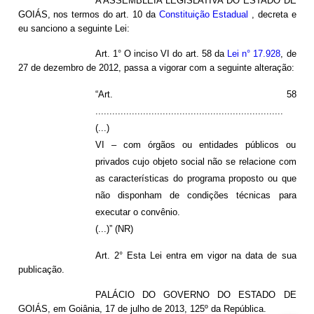
A ASSEMBLEIA LEGISLATIVA DO ESTADO DE
GOIÁS
, nos termos do art. 10 da
Constituição Estadual
, decreta e
eu sanciono a seguinte Lei:
Art. 1° O inciso VI do art. 58 da
Lei n° 17.928
, de
27 de dezembro de 2012, passa a vigorar com a seguinte alteração:
“Art. 58
...................................................................
(...)
VI – com órgãos ou entidades públicos ou
privados cujo objeto social não se relacione com
as características do programa proposto ou que
não disponham de condições técnicas para
executar o convênio.
(...)” (NR)
Art. 2° Esta Lei entra em vigor na data de sua
publicação.
PALÁCIO DO GOVERNO DO ESTADO DE
GOIÁS, em Goiânia, 17 de julho de 2013, 125º da República.