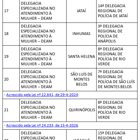
DELEGACIA
14ª DELEGACIA
ESPECIALIZADA NO
17
JATAÍ
REGIONAL DE
ATENDIMENTO À
POLÍCIA DE JATAÍ
MULHER – DEAM
DELEGACIA
3ª DELEGACIA
ESPECIALIZADA NO
REGIONAL DE
18
INHUMAS
ATENDIMENTO À
POLÍCIA DE
MULHER – DEAM
ANÁPOLIS
DELEGACIA
8ª DELEGACIA
ESPECIALIZADA NO
REGIONAL DE
19
SANTA HELENA
ATENDIMENTO À
POLÍCIA DE RIO
MULHER – DEAM
VERDE
DELEGACIA
7ª DELEGACIA
SÃO LUÍS DE
ESPECIALIZADA NO
REGIONAL DE
20
MONTES
ATENDIMENTO À
POLÍCIA DE SÃO LUÍS
BELOS
MULHER – DEAM
DE MONTES BELOS
-
Acrescido pela Lei nº 22.641, de 29-4-2024
.
DELEGACIA
8ª DELEGACIA
ESPECIALIZADA NO
REGIONAL DE
21
QUIRINÓPOLIS
ATENDIMENTO À
POLÍCIA DE RIO
MULHER – DEAM
VERDE
-
Acrescido pela Lei nº 24.233, de 15-4-2026
.
DELEGACIA
15ª DELEGACIA
ESPECIALIZADA NO
REGIONAL DE