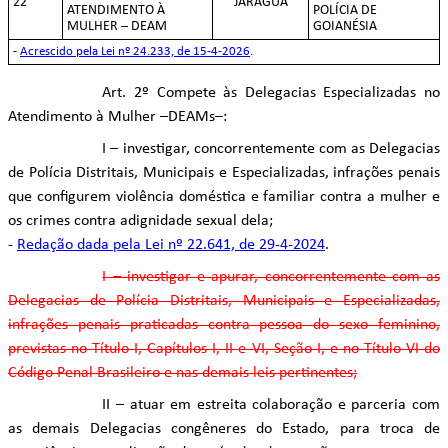
22
JARAGUÁ
ATENDIMENTO À
POLÍCIA DE
MULHER – DEAM
GOIANÉSIA
-
Acrescido pela Lei nº 24.233, de 15-4-2026
.
Art. 2º Compete às Delegacias Especializadas no
Atendimento à Mulher –DEAMs–:
I – investigar, concorrentemente com as Delegacias
de Polícia Distritais, Municipais e Especializadas, infrações penais
que configurem violência doméstica e familiar contra a mulher e
os crimes contra adignidade sexual dela;
-
Redação dada pela Lei nº 22.641, de 29-4-2024
.
I – investigar e apurar, concorrentemente com as
Delegacias de Polícia Distritais, Municipais e Especializadas,
infrações penais praticadas contra pessoa do sexo feminino,
previstas no Título I, Capítulos I, II e VI, Seção I, e no Título VI do
Código Penal Brasileiro e nas demais leis pertinentes;
II – atuar em estreita colaboração e parceria com
as demais Delegacias congêneres do Estado, para troca de