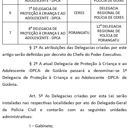
ADOLESCENTE - DPCA
POLÍCIA DE GOIÁS
a
DELEGACIA
7
DELEGACIA DE
6
CERES
REGIONAL DE
PROTEÇÃO À CRIANÇA E AO
POLÍCIA DE CERES
ADOLESCENTE - DPCA
a
12
DELEGACIA
a
8
DELEGACIA DE
REGIONAL DE
7
PORANGATU
PROTEÇÃO À CRIANÇA E AO
POLÍCIA DE
ADOLESCENTE - DPCA
PORANGATU
§ 1º As atribuições das Delegacias criadas por este
artigo serão definidas por decreto do Chefe do Poder Executivo.
§ 2º A atual Delegacia de Proteção à Criança e ao
Adolescente -DPCA- de Goiânia passará a denominar-se 1ª
Delegacia de Proteção à Criança e ao Adolescente -DPCA- de
Goiânia.
Art. 5º As Delegacias criadas por esta Lei serão
instaladas nas respectivas localidades por ato do Delegado-Geral
da Polícia Civil e contarão com as seguintes unidades
administrativas:
I – Gabinete;