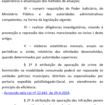
experiência e atualização dos métodos de atuação;
III – cumprir requisições do Poder Judiciário, do
Ministério Público e das autoridades administrativas
competentes, na forma da legislação vigente;
IV – realizar diligências investigatórias, visando à
prevenção e repressão dos crimes mencionados no inciso I deste
artigo;
V – elaborar estatísticas mensais, anuais ou
periódicas e, ainda, relatórios das atividades desenvolvidas,
quando determinados por autoridades superiores.
§ 1º A atribuição da apuração do crime de
feminicídio na modalidade consumada poderá ser repassada às
unidades policiais municipais, distritais ou especializadas por
portaria expedida peloDelegado-Geral, em atendimento ao
princípio da eficiência.
-
Acrescido pela Lei nº 22.641, de 29-4-2024
.
§ 2º A atribuição da apuração das infrações penais