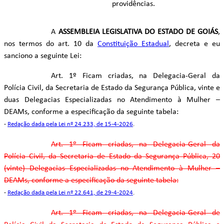
providências.
A
ASSEMBLEIA LEGISLATIVA DO ESTADO DE GOIÁS
,
nos termos do art. 10 da
Constituição Estadual
, decreta e eu
sanciono a seguinte Lei:
Art. 1º Ficam criadas, na Delegacia-Geral da
Polícia Civil, da Secretaria de Estado da Segurança Pública, vinte e
duas Delegacias Especializadas no Atendimento à Mulher –
DEAMs, conforme a especificação da seguinte tabela:
-
Redação dada pela Lei nº 24.233, de 15-4-2026
.
Art. 1º Ficam criadas, na Delegacia-Geral da
Polícia Civil, da Secretaria de Estado da Segurança Pública, 20
(vinte) Delegacias Especializadas no Atendimento à Mulher –
DEAMs, conforme a especificação da seguinte tabela:
-
Redação dada pela Lei nº 22.641, de 29-4-2024
.
Art. 1º Ficam criadas, na Delegacia-Geral de