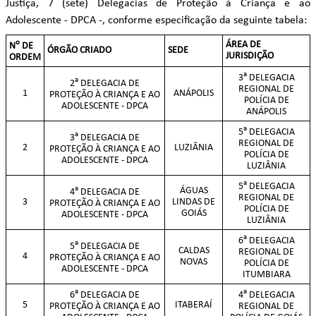
Justiça, 7 (sete) Delegacias de Proteção à Criança e ao
Adolescente - DPCA -, conforme especificação da seguinte tabela:
o
ÁREA DE
N
DE
ÓRGÃO CRIADO
SEDE
JURISDIÇÃO
ORDEM
a
3
DELEGACIA
a
2
DELEGACIA DE
REGIONAL DE
1
ANÁPOLIS
PROTEÇÃO À CRIANÇA E AO
POLÍCIA DE
ADOLESCENTE - DPCA
ANÁPOLIS
a
5
DELEGACIA
a
3
DELEGACIA DE
REGIONAL DE
2
LUZIÂNIA
PROTEÇÃO À CRIANÇA E AO
POLÍCIA DE
ADOLESCENTE - DPCA
LUZIÂNIA
a
5
DELEGACIA
a
ÁGUAS
4
DELEGACIA DE
REGIONAL DE
3
LINDAS DE
PROTEÇÃO À CRIANÇA E AO
POLÍCIA DE
GOIÁS
ADOLESCENTE - DPCA
LUZIÂNIA
a
6
DELEGACIA
a
5
DELEGACIA DE
CALDAS
REGIONAL DE
4
PROTEÇÃO À CRIANÇA E AO
NOVAS
POLÍCIA DE
ADOLESCENTE - DPCA
ITUMBIARA
a
a
6
DELEGACIA DE
4
DELEGACIA
5
ITABERAÍ
PROTEÇÃO À CRIANÇA E AO
REGIONAL DE