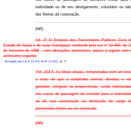
inatividade ou de seu desligamento, voluntário ou não
das fileiras da corporação.
.................................................................................
(NR)
Art. 3° O Estatuto dos Funcionários Públicos Civis d
Estado de Goiás e de suas Autarquias, instituído pela
Lei n° 10.460, de 2
de fevereiro de 1988
, com alterações posteriores, passa a vigorar com 
acréscimo seguinte:
-
Revogado pela Lei nº 21.614, de 07-11-2022
, art. 1º.
“Art. 214-A. As férias anuais, remuneradas com um terç
a mais do que o estipêndio normal, devidas e nã
gozadas, integrais ou proporcionais, serão indenizada
nos casos de passagem do servidor para a inatividad
ou de sua exoneração ou demissão do cargo d
provimento efetivo ou em comissão.
.................................................................................
(NR)