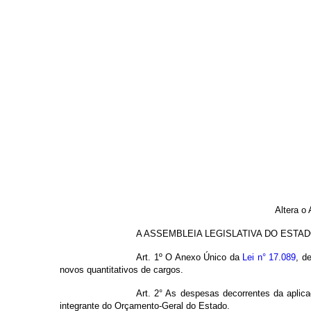
Altera o
A ASSEMBLEIA LEGISLATIVA DO ESTADO DE G
Art. 1º O Anexo Único da
Lei n° 17.089
, d
novos quantitativos de cargos.
Art. 2° As despesas decorrentes da aplic
integrante do Orçamento-Geral do Estado.