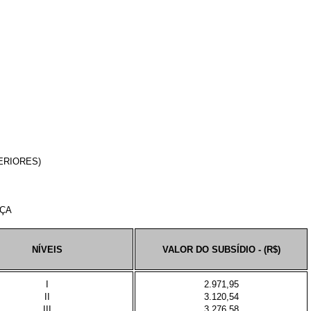
ERIORES)
IÇA
NÍVEIS
VALOR DO SUBSÍDIO - (R$)
I
2.971,95
II
3.120,54
III
3.276,58