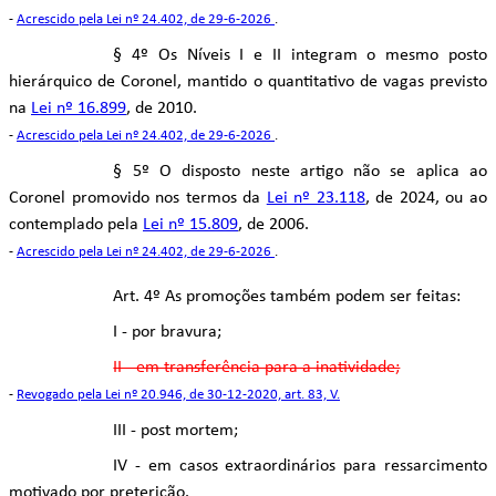
-
Acrescido pela Lei nº 24.402, de 29-6-2026
.
§ 4º Os Níveis I e II integram o mesmo posto
hierárquico de Coronel, mantido o quantitativo de vagas previsto
na
Lei nº 16.899
, de 2010.
-
Acrescido pela Lei nº 24.402, de 29-6-2026
.
§ 5º O disposto neste artigo não se aplica ao
Coronel promovido nos termos da
Lei nº 23.118
, de 2024, ou ao
contemplado pela
Lei nº 15.809
, de 2006.
-
Acrescido pela Lei nº 24.402, de 29-6-2026
.
Art. 4º As promoções também podem ser feitas:
I - por bravura;
II - em transferência para a inatividade;
-
Revogado pela Lei nº 20.946, de 30-12-2020, art. 83, V.
III - post mortem;
IV - em casos extraordinários para ressarcimento
motivado por preterição.