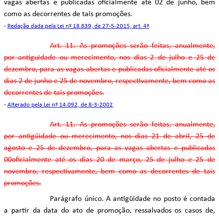
vagas abertas e publicadas oficialmente até 02 de junho, bem
como as decorrentes de tais promoções.
-
Redação dada pela Lei nº 18.839, de 27-5-2015, art. 4º
.
Art. 11. As promoções serão feitas, anualmente,
por antiguidade ou merecimento, nos dias 2 de julho e 25 de
dezembro, para as vagas abertas e publicadas oficialmente até os
dias 2 de junho e 25 de novembro, respectivamente, bem como as
decorrentes de tais promoções.
-
Alterado pela Lei nº 14.092, de 8-3-2002
.
Art. 11. As promoções serão feitas, anualmente,
por antigüidade ou merecimento, nos dias 21 de abril, 25 de
agosto e 25 de dezembro, para as vagas abertas e publicadas
00oficialmente até os dias 20 de março, 25 de julho e 25 de
novembro, respectivamente, bem como as decorrentes de tais
promoções.
Parágrafo único. A antigüidade no posto é contada
a partir da data do ato de promoção, ressalvados os casos de,