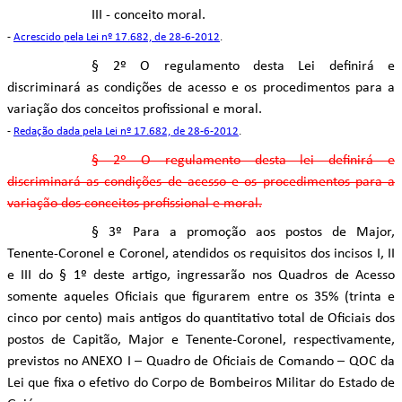
III - conceito moral.
-
Acrescido pela Lei nº 17.682, de 28-6-2012
.
§ 2º O regulamento desta Lei definirá e
discriminará as condições de acesso e os procedimentos para a
variação dos conceitos profissional e moral.
-
Redação dada pela Lei nº 17.682, de 28-6-2012
.
§ 2º O regulamento desta lei definirá e
discriminará as condições de acesso e os procedimentos para a
variação dos conceitos profissional e moral.
§ 3º Para a promoção aos postos de Major,
Tenente-Coronel e Coronel, atendidos os requisitos dos incisos I, II
e III do § 1º deste artigo, ingressarão nos Quadros de Acesso
somente aqueles Oficiais que figurarem entre os 35% (trinta e
cinco por cento) mais antigos do quantitativo total de Oficiais dos
postos de Capitão, Major e Tenente-Coronel, respectivamente,
previstos no ANEXO I – Quadro de Oficiais de Comando – QOC da
Lei que fixa o efetivo do Corpo de Bombeiros Militar do Estado de