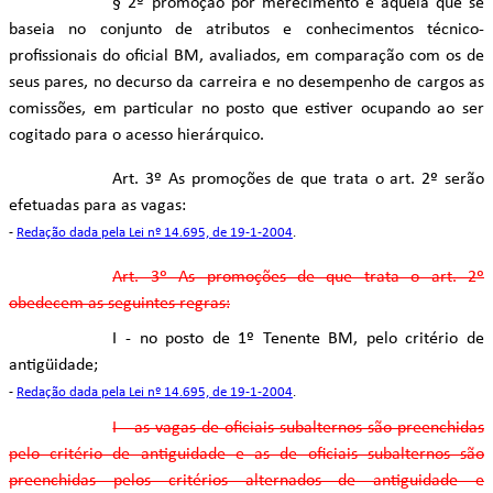
§ 2º promoção por merecimento é aquela que se
baseia no conjunto de atributos e conhecimentos técnico-
profissionais do oficial BM, avaliados, em comparação com os de
seus pares, no decurso da carreira e no desempenho de cargos as
comissões, em particular no posto que estiver ocupando ao ser
cogitado para o acesso hierárquico.
Art. 3º As promoções de que trata o art. 2º serão
efetuadas para as vagas:
-
Redação dada pela Lei nº 14.695, de 19-1-2004
.
Art. 3º As promoções de que trata o art. 2º
obedecem as seguintes regras:
I - no posto de 1º Tenente BM, pelo critério de
antigüidade;
-
Redação dada pela Lei nº 14.695, de 19-1-2004
.
I - as vagas de oficiais subalternos são preenchidas
pelo critério de antiguidade e as de oficiais subalternos são
preenchidas pelos critérios alternados de antiguidade e