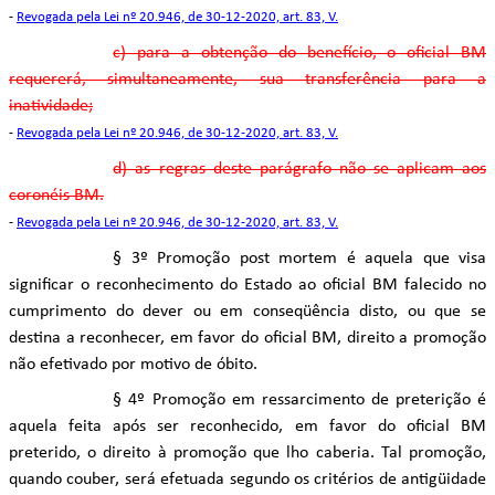
-
Revogada pela Lei nº 20.946, de 30-12-2020, art. 83, V.
c) para a obtenção do benefício, o oficial BM
requererá, simultaneamente, sua transferência para a
inatividade;
-
Revogada pela Lei nº 20.946, de 30-12-2020, art. 83, V.
d) as regras deste parágrafo não se aplicam aos
coronéis BM.
-
Revogada pela Lei nº 20.946, de 30-12-2020, art. 83, V.
§ 3º Promoção post mortem é aquela que visa
significar o reconhecimento do Estado ao oficial BM falecido no
cumprimento do dever ou em conseqüência disto, ou que se
destina a reconhecer, em favor do oficial BM, direito a promoção
não efetivado por motivo de óbito.
§ 4º Promoção em ressarcimento de preterição é
aquela feita após ser reconhecido, em favor do oficial BM
preterido, o direito à promoção que lho caberia. Tal promoção,
quando couber, será efetuada segundo os critérios de antigüidade