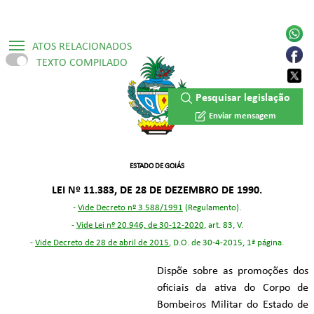
ATOS RELACIONADOS
TEXTO COMPILADO
▷ Lei Ordinária Nº 14.092/2002
Pesquisar legislação
▷ Lei Ordinária Nº 14.695/2004
Enviar mensagem
▷ Lei Ordinária Nº 17.682/2012
▷ Lei Ordinária Nº 18.839/2015
ESTADO DE GOIÁS
LEI Nº 11.383, DE 28 DE DEZEMBRO DE 1990.
▷ Lei Ordinária Nº 20.946/2020
-
Vide Decreto nº 3.588/1991
(Regulamento).
▷ Lei Ordinária Nº 20.998/2021
-
Vide Lei nº 20.946, de 30-12-2020
, art. 83, V.
-
Vide Decreto de 28 de abril de 2015
, D.O. de 30-4-2015, 1ª página.
▷ Lei Ordinária Nº 21.411/2022
Dispõe sobre as promoções dos
▷ Lei Ordinária Nº 24.402/2026
oficiais da ativa do Corpo de
Bombeiros Militar do Estado de
▷ Decreto Numerado Nº 3.588/1991