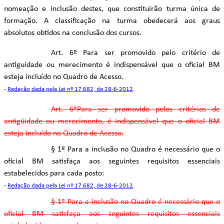
nomeação e inclusão destes, que constituirão turma única de
formação. A classificação na turma obedecerá aos graus
absolutos obtidos na conclusão dos cursos.
Art. 6º Para ser promovido pelo critério de
antiguidade ou merecimento é indispensável que o oficial BM
esteja incluído no Quadro de Acesso.
-
Redação dada pela Lei nº 17.682, de 28-6-2012
.
Art. 6ºPara ser promovido pelos critérios de
antigüidade ou merecimento, é indispensável que o oficial BM
esteja incluído no Quadro de Acesso.
§ 1º Para a inclusão no Quadro é necessário que o
oficial BM satisfaça aos seguintes requisitos essenciais
estabelecidos para cada posto:
-
Redação dada pela Lei nº 17.682, de 28-6-2012
.
§ 1º Para a inclusão no Quadro é necessário que o
oficial BM satisfaça aos seguintes requisitos essenciais