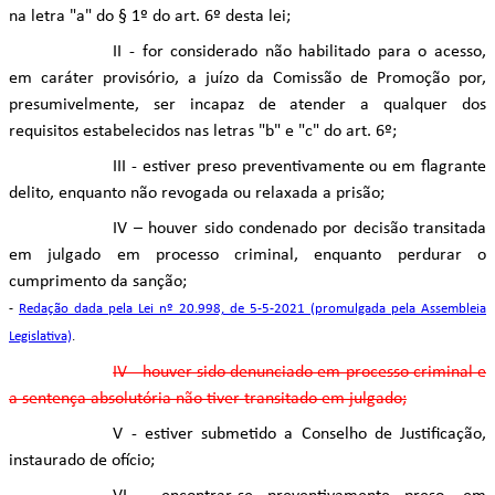
na letra "a" do § 1º do art. 6º desta lei;
II - for considerado não habilitado para o acesso,
em caráter provisório, a juízo da Comissão de Promoção por,
presumivelmente, ser incapaz de atender a qualquer dos
requisitos estabelecidos nas letras "b" e "c" do art. 6º;
III - estiver preso preventivamente ou em flagrante
delito, enquanto não revogada ou relaxada a prisão;
IV – houver sido condenado por decisão transitada
em julgado em processo criminal, enquanto perdurar o
cumprimento da sanção;
-
Redação dada pela Lei nº 20.998, de 5-5-2021 (promulgada pela Assembleia
Legislativa)
.
IV - houver sido denunciado em processo criminal e
a sentença absolutória não tiver transitado em julgado;
V - estiver submetido a Conselho de Justificação,
instaurado de ofício;