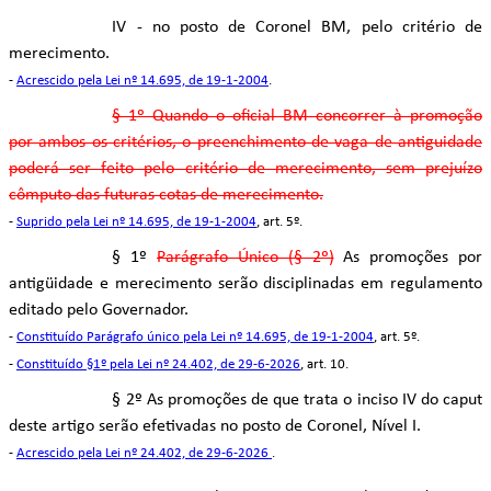
IV - no posto de Coronel BM, pelo critério de
merecimento.
-
Acrescido pela Lei nº 14.695, de 19-1-2004
.
§ 1º Quando o oficial BM concorrer à promoção
por ambos os critérios, o preenchimento de vaga de antiguidade
poderá ser feito pelo critério de merecimento, sem prejuízo
cômputo das futuras cotas de merecimento.
-
Suprido pela Lei nº 14.695, de 19-1-2004
, art. 5º.
§ 1º
Parágrafo Único (§ 2º)
As promoções por
antigüidade e merecimento serão disciplinadas em regulamento
editado pelo Governador.
-
Constituído Parágrafo único pela Lei nº 14.695, de 19-1-2004
, art. 5º.
-
Constituído §1º pela Lei nº 24.402, de 29-6-2026
, art. 10.
§ 2º As promoções de que trata o inciso IV do caput
deste artigo serão efetivadas no posto de Coronel, Nível I.
-
Acrescido pela Lei nº 24.402, de 29-6-2026
.