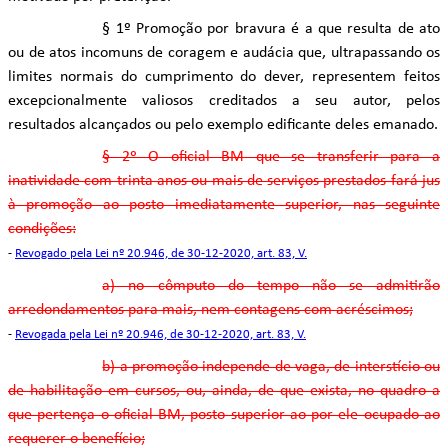
§ 1º Promoção por bravura é a que resulta de ato
ou de atos incomuns de coragem e audácia que, ultrapassando os
limites normais do cumprimento do dever, representem feitos
excepcionalmente valiosos creditados a seu autor, pelos
resultados alcançados ou pelo exemplo edificante deles emanado.
§ 2º O oficial BM que se transferir para a
inatividade com trinta anos ou mais de serviços prestados fará jus
à promoção ao posto imediatamente superior, nas seguinte
condições:
-
Revogado pela Lei nº 20.946, de 30-12-2020, art. 83, V.
a) no cômputo do tempo não se admitirão
arredondamentos para mais, nem contagens com acréscimos;
-
Revogada pela Lei nº 20.946, de 30-12-2020, art. 83, V.
b) a promoção independe de vaga, de interstício ou
de habilitação em cursos, ou, ainda, de que exista, no quadro a
que pertença o oficial BM, posto superior ao por ele ocupado ao
requerer o benefício;