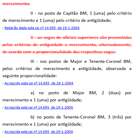
merecimento;
II - no posto de Capitão BM, 1 (uma) pelo critério
de merecimento e 1 (uma) pelo critério de antigüidade;
-
Redação dada pela Lei nº 14.695, de 19-1-2004
.
II - as vagas de oficiais superiores são preenchidas
pelos critérios de antiguidade e merecimento, alternadamente,
de acordo com a proporcionalidade das respectivas vagas.
III - nos postos de Major e Tenente-Coronel BM,
pelos critérios de merecimento e antigüidade, observada a
seguinte proporcionalidade:
-
Acrescido pela Lei nº 14.695, de 19-1-2004
.
a) no posto de Major BM, 2 (duas) por
merecimento e 1 (uma) por antigüidade;
-
Acrescida pela Lei nº 14.695, de 19-1-2004
.
b) no posto de Tenente-Coronel BM, 3 (três) por
merecimento e 1 (uma) por antigüidade;
-
Acrescida pela Lei nº 14.695, de 19-1-2004
.