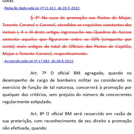
Goiás.
-
Redação dada pela Lei nº 21.411, de 20-5-2022
.
§ 3º No caso de promoção aos Postos de Major,
Tenente-Coronel e Coronel, atendidos os requisitos constantes dos
incisos I, II e III deste artigo, ingressarão nos Quadros de Acesso
somente aqueles que figurarem entre os 50% (cinquenta por
cento) mais antigos do total de Oficiais dos Postos de Capitão,
Major e Tenente-Coronel, respectivamente.
-
Acrescido pela Lei nº 17.682, de 28-6-2012
.
Art. 7º O oficial BM agregado, quando no
desempenho de cargo de bombeiro militar ou considerado no
exercício de função de tal natureza, concorrerá à promoção por
qualquer dos critérios, sem prejuízo do número de concorrentes
regularmente estipulado.
Art. 8º O oficial BM será ressarcido em razão de
sua preterição, com reconhecimento de seu direito a promoção
não efetivada, quando: