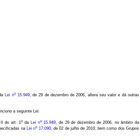
o
da
Lei n
15.949
, de 29 de dezembro de 2006, altera seu valor e dá outras
nciono a seguinte Lei:
o
o
I do art. 1
da
Lei n
15.949
, de 29 de dezembro de 2006, no âmbito da
o
specificadas na
Lei n
17.090
, de 02 de julho de 2010, bem como dos Grupos