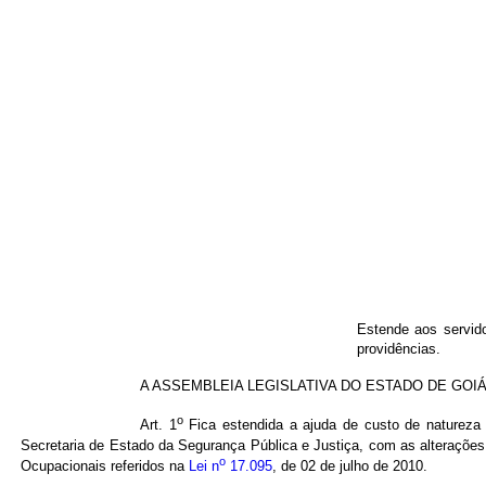
Estende aos servido
providências.
A ASSEMBLEIA LEGISLATIVA DO ESTADO DE GOIÁS, no
o
Art. 1
Fica estendida a ajuda de custo de natureza in
Secretaria de Estado da Segurança Pública e Justiça, com as alterações 
o
Ocupacionais referidos na
Lei n
17.095
, de 02 de julho de 2010.