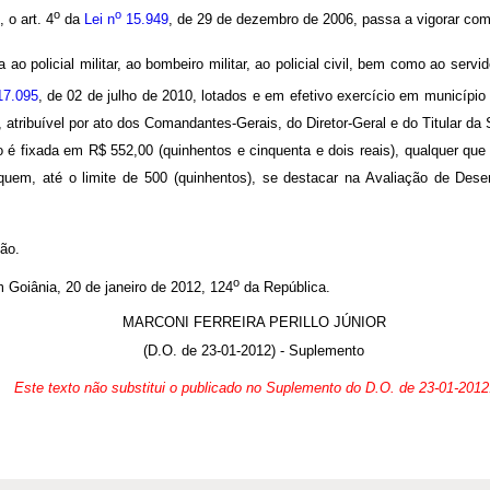
o
o
 o art. 4
da
Lei n
15.949
, de 29 de dezembro de 2006, passa a vigorar com
ao policial militar, ao bombeiro militar, ao policial civil, bem como ao servi
7.095
, de 02 de julho de 2010, lotados e em efetivo exercício em município 
atribuível por ato dos Comandantes-Gerais, do Diretor-Geral e do Titular da
go é fixada em R$ 552,00 (quinhentos e cinquenta e dois reais), qualquer que
ra quem, até o limite de 500 (quinhentos), se destacar na Avaliação de De
ção.
o
nia, 20 de janeiro de 2012, 124
da República.
MARCONI FERREIRA PERILLO JÚNIOR
(D.O. de 23-01-2012) - Suplemento
Este texto não substitui o publicado no Suplemento do D.O. de 23-01-2012