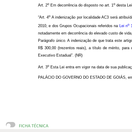
o
o
Art. 2
Em decorrência do disposto no art. 1
desta Lei,
o
“Art. 4
A indenização por localidade AC3 será atribuída 
o
2010, e dos Grupos Ocupacionais referidos na
Lei n
1
notadamente em decorrência do elevado custo de vida, 
Parágrafo único. A indenização de que trata este arti
R$ 300,00 (trezentos reais), a título de mérito, pa
Executivo Estadual”. (NR)
o
Art. 3
Esta Lei entra em vigor na data de sua publica
PALÁCIO DO GOVERNO DO ESTADO DE GOIÁS, em Goiâ
FICHA TÉCNICA