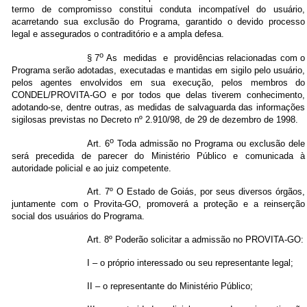
termo de compromisso constitui conduta incompatível do usuário,
acarretando sua exclusão do Programa, garantido o devido processo
legal e assegurados o contraditório e a ampla defesa.
o
§ 7
As medidas e providências relacionadas com o
Programa serão adotadas, executadas e mantidas em sigilo pelo usuário,
pelos agentes envolvidos em sua execução, pelos membros do
CONDEL/PROVITA-GO e por todos que delas tiverem conhecimento,
adotando-se, dentre outras, as medidas de salvaguarda das informações
sigilosas previstas no Decreto nº 2.910/98, de 29 de dezembro de 1998.
o
Art. 6
Toda admissão no Programa ou exclusão dele
será precedida de parecer do Ministério Público e comunicada à
autoridade policial e ao juiz competente.
Art. 7º O Estado de Goiás, por seus diversos órgãos,
juntamente com o Provita-GO, promoverá a proteção e a reinserção
social dos usuários do Programa.
Art. 8º Poderão solicitar a admissão no PROVITA-GO:
I – o próprio interessado ou seu representante legal;
II – o representante do Ministério Público;