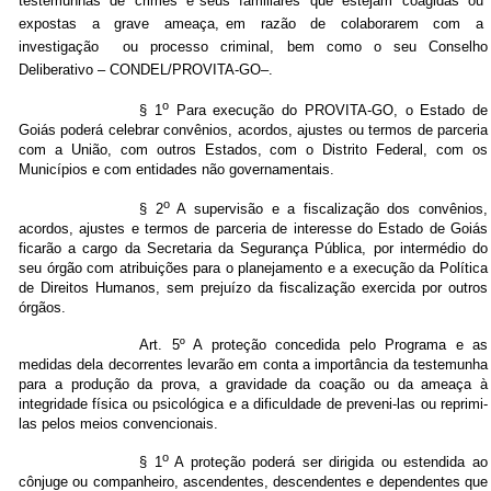
testemunhas de crimes e seus familiares que estejam coagidas ou
expostas a grave ameaça, em razão de colaborarem com a
investigação ou processo criminal, bem como o seu Conselho
Deliberativo – CONDEL/PROVITA-GO–.
o
§ 1
Para execução do PROVITA-GO, o Estado de
Goiás poderá celebrar convênios, acordos, ajustes ou termos de parceria
com a União, com outros Estados, com o Distrito Federal, com os
Municípios e com entidades não governamentais.
o
§ 2
A supervisão e a fiscalização dos convênios,
acordos, ajustes e termos de parceria de interesse do Estado de Goiás
ficarão a cargo da Secretaria da Segurança Pública, por intermédio do
seu órgão com atribuições para o planejamento e a execução da Política
de Direitos Humanos, sem prejuízo da fiscalização exercida por outros
órgãos.
Art. 5º A proteção concedida pelo Programa e as
medidas dela decorrentes levarão em conta a importância da testemunha
para a produção da prova, a gravidade da coação ou da ameaça à
integridade física ou psicológica e a dificuldade de preveni-las ou reprimi-
las pelos meios convencionais.
o
§ 1
A proteção poderá ser dirigida ou estendida ao
cônjuge ou companheiro, ascendentes, descendentes e dependentes que