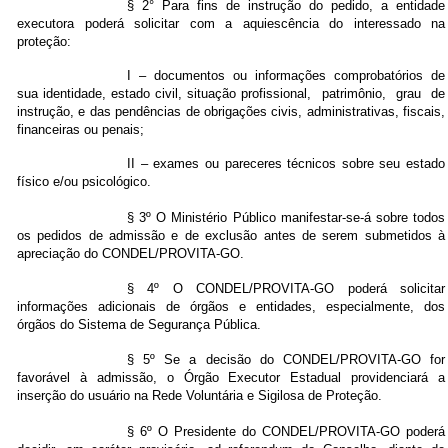
§ 2° Para fins de instrução do pedido, a entidade
executora poderá solicitar com a aquiescência do interessado na
proteção:
I – documentos ou informações comprobatórios de
sua identidade, estado civil, situação profissional, patrimônio, grau de
instrução, e das pendências de obrigações civis, administrativas, fiscais,
financeiras ou penais;
II – exames ou pareceres técnicos sobre seu estado
físico e/ou psicológico.
§ 3º O Ministério Público manifestar-se-á sobre todos
os pedidos de admissão e de exclusão antes de serem submetidos à
apreciação do CONDEL/PROVITA-GO.
§ 4º O CONDEL/PROVITA-GO poderá solicitar
informações adicionais de órgãos e entidades, especialmente, dos
órgãos do Sistema de Segurança Pública.
§ 5º Se a decisão do CONDEL/PROVITA-GO for
favorável à admissão, o Órgão Executor Estadual providenciará a
inserção do usuário na Rede Voluntária e Sigilosa de Proteção.
§ 6º O Presidente do CONDEL/PROVITA-GO poderá