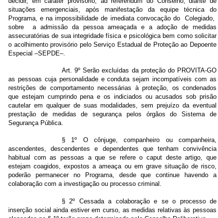
decidir, em caráter provisório, ad referendum do Conselho, diante de
situações emergenciais, após manifestação da equipe técnica do
Programa, e na impossibilidade de imediata convocação do Colegiado,
sobre a admissão da pessoa ameaçada e a adoção de medidas
assecuratórias de sua integridade física e psicológica bem como solicitar
o acolhimento provisório pelo Serviço Estadual de Proteção ao Depoente
Especial –SEPDE–.
Art. 9º Serão excluídas da proteção do PROVITA-GO
as pessoas cuja personalidade e conduta sejam incompatíveis com as
restrições de comportamento necessárias à proteção, os condenados
que estejam cumprindo pena e os indiciados ou acusados sob prisão
cautelar em qualquer de suas modalidades, sem prejuízo da eventual
prestação de medidas de segurança pelos órgãos do Sistema de
Segurança Pública.
§ 1º O cônjuge, companheiro ou companheira,
ascendentes, descendentes e dependentes que tenham convivência
habitual com as pessoas a que se refere o caput deste artigo, que
estejam coagidos, expostos a ameaça ou em grave situação de risco,
poderão permanecer no Programa, desde que continue havendo a
colaboração com a investigação ou processo criminal.
§ 2º Cessada a colaboração e se o processo de
inserção social ainda estiver em curso, as medidas relativas às pessoas