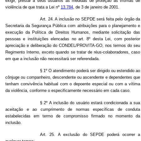
exigir, prestar a seus usuários as medidas de proteção às vítimas de
violência de que trata a Lei nº
13.784
, de 3 de janeiro de 2001.
Art.
24. A inclusão no SEPDE será feita pelo órgão da
Secretaria da Segurança Pública com atribuições para o planejamento e
execução da Política de Direitos Humanos, mediante solicitação das
pessoas e instituições elencadas no art. 8º desta Lei, com posterior
apreciação e deliberação do CONDEL/PROVITA-GO, nos termos do seu
Regimento Interno, exceto quando se tratar de réus-colaboradores, caso
em que a inclusão não necessitará ser referendada.
§ 1º O atendimento poderá ser dirigido ou estendido ao
cônjuge ou companheiro, descendente ou ascendente e dependentes que
tenham convivência habitual com o depoente especial ou com a vítima
da violência, conforme o especificamente necessário em cada caso.
§ 2º A inclusão do usuário estará condicionada a sua
aceitação e ao cumprimento de normas específicas de conduta
estabelecidas em termo de compromisso firmado no momento da
inclusão.
Art.
25. A exclusão do SEPDE poderá ocorrer a