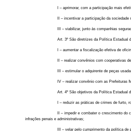
I – aprimorar, com a participação mais efeti
II – incentivar a participação da sociedad
III – viabilizar, junto às companhias segur
Art. 3º São diretrizes da Política Estadual d
I – aumentar a fiscalização efetiva de ofi
II – realizar convênios com cooperativas d
III – estimular o adquirente de peças usad
IV – realizar convênio com as Prefeituras
Art. 4º São objetivos da Política Estadual d
I – reduzir as práticas de crimes de furto
II – impedir e combater o crescimento do c
infrações penais e administrativas;
III – velar pelo cumprimento da política d