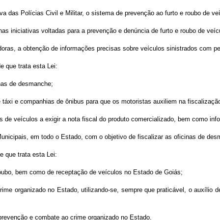
va das Polícias Civil e Militar, o sistema de prevenção ao furto e roubo de ve
e nas iniciativas voltadas para a prevenção e denúncia de furto e roubo de ve
adoras, a obtenção de informações precisas sobre veículos sinistrados com per
e que trata esta Lei:
cinas de desmanche;
e táxi e companhias de ônibus para que os motoristas auxiliem na fiscalizaçã
as de veículos a exigir a nota fiscal do produto comercializado, bem como i
 Municipais, em todo o Estado, com o objetivo de fiscalizar as oficinas de
e que trata esta Lei:
, roubo, bem como de receptação de veículos no Estado de Goiás;
rime organizado no Estado, utilizando-se, sempre que praticável, o auxílio
e prevenção e combate ao crime organizado no Estado.