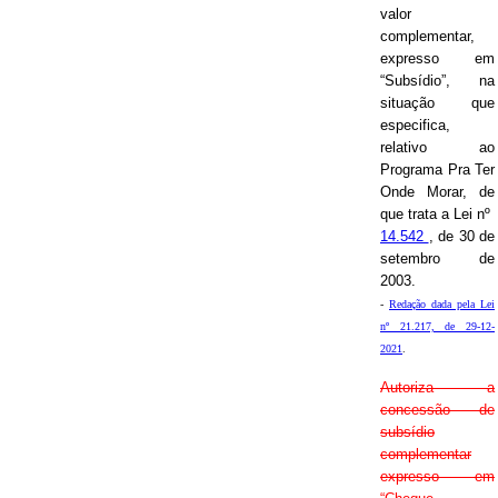
valor
complementar,
expresso em
“Subsídio”, na
situação que
especifica,
relativo ao
Programa Pra Ter
Onde Morar, de
que trata a Lei nº
14.542
, de 30 de
setembro de
2003.
-
Redação dada pela Lei
nº 21.217, de 29-12-
2021
.
Autoriza a
concessão de
subsídio
complementar
expresso em