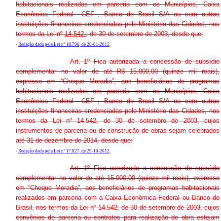
habitacionais realizados em parceria com os Municípios, Caixa
Econômica Federal –CEF–, Banco do Brasil S/A ou com outras
instituições financeiras credenciadas pelo Ministério das Cidades, nos
termos da Lei nº
14.542
, de 30 de setembro de 2003, desde que:
-
Redação dada pela Lei nº 18.796, de 20-01-2015
.
Art. 1º Fica autorizada a concessão de subsídio
complementar no valor de até R$ 15.000,00 (quinze mil reais),
expresso em “Cheque Moradia”, aos beneficiários de programas
habitacionais realizados em parceria com os Municípios, Caixa
Econômica Federal –CEF–, Banco do Brasil S/A ou com outras
instituições financeiras credenciadas pelo Ministério das Cidades, nos
termos da Lei nº 14.542, de 30 de setembro de 2003, cujos
instrumentos de parceria ou de construção de obras sejam celebrados
até 31 de dezembro de 2014, desde que:
-
Redação dada pela Lei nº 17.827, de 29-10-2012
.
Art. 1º Fica autorizada a concessão de subsídio
complementar no valor de até 15.000,00 (quinze mil reais), expresso
em “Cheque Moradia”, aos beneficiários de programas habitacionais
realizados em parceria com a Caixa Econômica Federal ou Banco do
Brasil, nos termos da Lei nº 14.542, de 30 de setembro de 2003, cujos
convênios de parceria ou contratos para realização de obra estejam