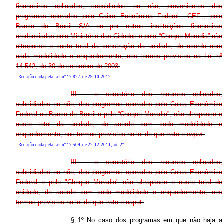
financeiros aplicados, subsidiados ou não, provenientes dos
programas operados pela Caixa Econômica Federal –CEF–, pelo
Banco do Brasil S/A ou por outras instituições financeiras
credenciadas pelo Ministério das Cidades e pelo “Cheque Moradia” não
ultrapasse o custo total da construção da unidade, de acordo com
cada modalidade e enquadramento, nos termos previstos na Lei nº
14.542, de 30 de setembro de 2003.
-
Redação dada pela Lei nº 17.827, de 29-10-2012
.
III - o somatório dos recursos aplicados,
subsidiados ou não, dos programas operados pela Caixa Econômica
Federal ou Banco do Brasil e pelo “Cheque Moradia”, não ultrapasse o
custo total da unidade, de acordo com cada modalidade e
enquadramento, nos termos previstos na lei de que trata o
caput
.
-
Redação dada pela Lei nº 17.509, de 22-12-2011, art. 2º
.
III - o somatório dos recursos aplicados,
subsidiados ou não, dos programas operados pela Caixa Econômica
Federal e pelo "Cheque Moradia" não ultrapasse o custo total de
unidade, de acordo com cada modalidade e enquadramento, nos
termos previstos na lei de que trata o caput.
§ 1º No caso dos programas em que não haja a