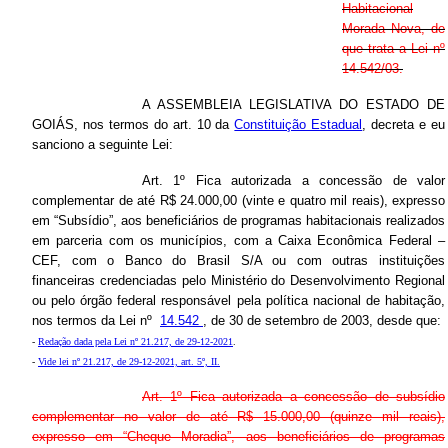
Habitacional
Morada Nova, de
que trata a Lei nº
14.542/03.
A ASSEMBLEIA LEGISLATIVA DO ESTADO DE
GOIÁS, nos termos do art. 10 da
Constituição Estadual
, decreta e eu
sanciono a seguinte Lei:
Art. 1º Fica autorizada a concessão de valor
complementar de até R$ 24.000,00 (vinte e quatro mil reais), expresso
em “Subsídio”, aos beneficiários de programas habitacionais realizados
em parceria com os municípios, com a Caixa Econômica Federal –
CEF, com o Banco do Brasil S/A ou com outras instituições
financeiras credenciadas pelo Ministério do Desenvolvimento Regional
ou pelo órgão federal responsável pela política nacional de habitação,
nos termos da Lei nº
14.542
, de 30 de setembro de 2003, desde que:
-
Redação dada pela Lei nº 21.217, de 29-12-2021
.
-
Vide lei nº 21.217, de 29-12-2021, art. 5º, II.
Art. 1º Fica autorizada a concessão de subsídio
complementar no valor de até R$ 15.000,00 (quinze mil reais),
expresso em “Cheque Moradia”, aos beneficiários de programas