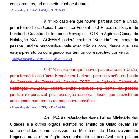
equipamentos, urbanização e infraestrutura.
-
Acrescido pela Lei nº 18.006, de 08-05-2013
.
§ 4º No caso em que houver parceria com a União,
por intermédio da Caixa Econômica Federal – CEF, para utilização do
Fundo de Garantia do Tempo de Serviço – FGTS, a Agência Goiana de
Habitação S/A – AGEHAB poderá emitir o “Subsídio” em nome da
pessoa jurídica responsável pela execução da obra, desde que isso
esteja previsto ou consignado nos termos do respectivo convênio.
-
Redação dada pela Lei nº 21.217, de 29-12-2021
.
§ 4º No caso em que houver parceria com a União,
por intermédio da Caixa Econômica Federal, para utilização do Fundo
de Garantia do Tempo de Serviço FGTS , a Agência Goiana de
Habitação AGEHAB poderá emitir cheques em nome da pessoa
jurídica responsável pela execução da obra, desde que previsto ou
consignado nos termos do respectivo convênio.
-
Acrescido pela Lei nº 19.219, de 11-01-2016
.
Art. 1º-A As referências desta Lei ao Ministério das
Cidades e a outros órgãos extintos no âmbito da União devem ser
compreendidas como alusivas ao Ministério do Desenvolvimento
Regional ou a outro órgão eventualmente responsável pela política