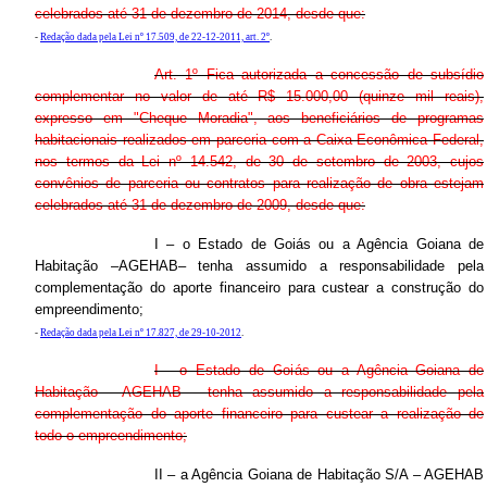
celebrados até 31 de dezembro de 2014, desde que:
-
Redação dada pela Lei nº 17.509, de 22-12-2011, art. 2º
.
Art. 1º Fica autorizada a concessão de subsídio
complementar no valor de até R$ 15.000,00 (quinze mil reais),
expresso em "Cheque Moradia", aos beneficiários de programas
habitacionais realizados em parceria com a Caixa Econômica Federal,
nos termos da Lei nº 14.542, de 30 de setembro de 2003, cujos
convênios de parceria ou contratos para realização de obra estejam
celebrados até 31 de dezembro de 2009, desde que:
I – o Estado de Goiás ou a Agência Goiana de
Habitação –AGEHAB– tenha assumido a responsabilidade pela
complementação do aporte financeiro para custear a construção do
empreendimento;
-
Redação dada pela Lei nº 17.827, de 29-10-2012
.
I - o Estado de Goiás ou a Agência Goiana de
Habitação - AGEHAB - tenha assumido a responsabilidade pela
complementação do aporte financeiro para custear a realização de
todo o empreendimento;
II – a Agência Goiana de Habitação S/A – AGEHAB