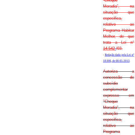
“Cheque
Moradia”, na
situação que
especifica,
relativo ao
Programa Habitar
Melhor, de que
trata a Lei n°
14.542
/03.
-
Redação dada pela Lei nº
18.006, de 08-05-2013
.
Autoriza a
concessão de
subsídio
complementar
expresso em
"Cheque
Moradia", na
situação que
especifica,
relativo ao
Programa