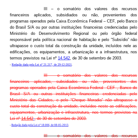
III – o somatório dos valores dos recursos
financeiros aplicados, subsidiados ou não, provenientes dos
programas operados pela Caixa Econômica Federal – CEF, pelo Banco
do Brasil S/A ou por outras instituições financeiras credenciadas pelo
Ministério do Desenvolvimento Regional ou pelo órgão federal
responsável pela política nacional de habitação e pelo “Subsídio” não
ultrapasse o custo total da construção da unidade, incluídos nele as
edificações, os equipamentos, a urbanização e a infraestrutura, nos
termos previstos na Lei nº
14.542
, de 30 de setembro de 2003.
-
Redação dada pela Lei nº 21.217, de 29-12-2021
.
III – o somatório dos valores dos recursos
financeiros aplicados, subsidiados ou não, provenientes dos
programas operados pela Caixa Econômica Federal –CEF–, Banco do
Brasil S/A ou outras instituições financeiras credenciadas pelo
Ministério das Cidades, e pelo “Cheque Moradia” não ultrapasse o
custo total da construção da unidade, incluídos neste as edificações,
equipamentos, urbanização e infraestrutura, nos termos previstos na
Lei nº
14.542
, de 30 de setembro de 2003.
-
Redação dada pela Lei nº 18.006, de 08-05-2013
.
III – o somatório dos valores dos recursos