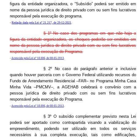
figura da entidade organizadora, o “Subsídio” poderá ser emitido em
nome da pessoa jurídica de direito privado com ou sem fins lucrativos
responsável pela execução do programa.
-
Redação dada pela Lei nº 21.217, de 29-12-2021
.
§ 1º No caso dos programas em que não haja a
figura da entidade organizadora, os cheques poderão ser emitidos em
nome da pessoa jurídica de direito privado com ou sem fins lucrativos
responsável pela execução do Programa.
-
Acrescido pela Lei nº 18.006, de 08-05-2013
.
§ 2º No caso do parágrafo anterior e inclusive
quando houver parceria com o Governo Federal utilizando recursos do
Fundo de Arrendamento Residencial –FAR– no Programa Minha Casa
Minha Vida –PMCMV–, a AGEHAB celebrará o convênio com a
pessoa jurídica de direito privado com ou sem fins lucrativos
responsável pela execução do Programa.
-
Acrescido pela Lei nº 18.006, de 08-05-2013
.
§ 3º O subsídio complementar previsto nesta Lei
poderá ser aportado como contrapartida visando a viabilização do
empreendimento, podendo ser utilizado em todos os serviços
necessários à sua completa execução, tais como edificações,