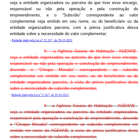
seja a entidade organizadora ou parceira da que tiver esse encargo,
responsável ou não pela operação e pela construção do
empreendimento, e o “Subsídio” correspondente ao valor
complementar seja emitido em seu nome, ou do beneficiário ou da
entidade organizadora parceira, com a prévia justificativa dessa
entidade sobre a necessidade do valor complementar;
-
Redação dada pela Lei nº 21.217, de 29-12-2021
.
II – a Agência Goiana de Habitação –AGEHAB–
seja a entidade organizadora ou parceira da que tiver esse encargo,
responsável ou não pela operação e construção do empreendimento,
devendo o “Cheque Moradia” correspondente ao subsídio
complementar ser emitido em seu nome, ou do beneficiário ou da
entidade organizadora parceira, à vista de prévia justificativa desta
sobre a necessidade do subsídio complementar;
-
Redação dada pela Lei nº 17.827, de 29-10-2012
.
II - a Agência Goiana de Habitação - AGEHAB -
seja a entidade organizadora ou parceira da entidade organizadora,
responsável pela operação e construção de empreendimento, devendo
o "Cheque Moradia" correspondente ao subsídio complementar ser
emitido em nome da AGEHAB, à vista de prévia justificativa desta
sobre a necessidade do subsídio complementar;