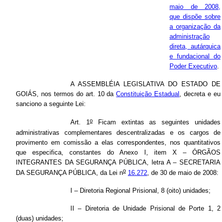
maio de 2008,
que dispõe sobre
a organização da
administração
direta, autárquica
e fundacional do
Poder Executivo
.
A ASSEMBLÉIA LEGISLATIVA DO ESTADO DE
GOIÁS, nos termos do art. 10 da
Constituição Estadual
, decreta e eu
sanciono a seguinte Lei:
o
Art. 1
Ficam extintas as seguintes unidades
administrativas complementares descentralizadas e os cargos de
provimento em comissão a elas correspondentes, nos quantitativos
que especifica, constantes do Anexo I, item X – ÓRGÃOS
INTEGRANTES DA SEGURANÇA PÚBLICA, letra A – SECRETARIA
o
DA SEGURANÇA PÚBLICA, da Lei n
16.272
, de 30 de maio de 2008:
I – Diretoria Regional Prisional, 8 (oito) unidades;
II – Diretoria de Unidade Prisional de Porte 1, 2
(duas) unidades;