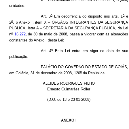
unidades.
o
o
Art. 3
Em decorrência do disposto nos arts. 1
e
o
2
, o Anexo I, item X – ÓRGÃOS INTEGRANTES DA SEGURANÇA
PÚBLICA, letra A – SECRETARIA DA SEGURANÇA PÚBLICA, da Lei
o
n
16.272
, de 30 de maio de 2008, passa a vigorar com as alterações
constantes do Anexo I desta Lei:
o
Art. 4
Esta Lei entra em vigor na data de sua
publicação.
PALÁCIO DO GOVERNO DO ESTADO DE GOIÁS,
o
em Goiânia, 31 de dezembro de 2008, 120
da República.
ALCIDES RODRIGUES FILHO
Ernesto Guimarães Roller
(D.O. de 13 e 23-01-2009)
ANEXO I