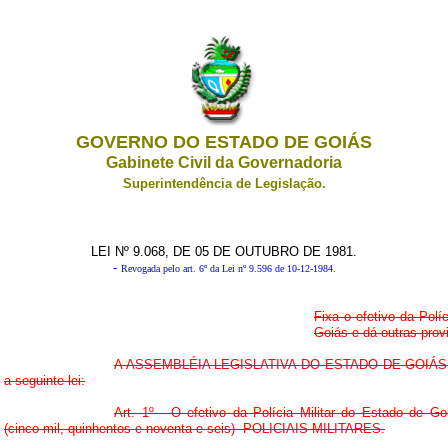
GOVERNO DO ESTADO DE GOIÁS
Gabinete Civil da Governadoria
Superintendência de Legislação.
LEI Nº 9.068, DE 05 DE OUTUBRO DE 1981.
-
Revogada pelo art. 6º da Lei nº 9.596 de 10-12-1984.
Fixa o efetivo da Políc
Goiás e dá outras prov
A ASSEMBLÉIA LEGISLATIVA DO ESTADO DE GOIÁS de
a seguinte lei:
Art. 1º - O efetivo da Polícia Militar do Estado de G
(cinco mil, quinhentos e noventa e seis) POLICIAIS-MILITARES.