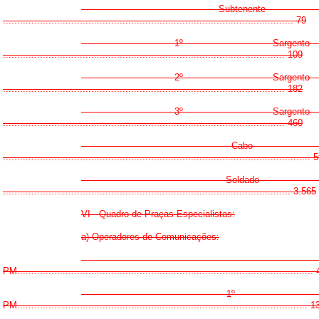
- Subtenen
...................................................................................................... 79
- 1º Sargen
................................................................................................... 109
- 2º Sargen
................................................................................................... 182
- 3º Sargen
................................................................................................... 460
- Cabo
............................................................................................................
- Soldad
..................................................................................................... 3.565
VI - Quadro de Praças Especialistas:
a) Operadores de Comunicações:
- Subten
PM........................................................................................................ 
- 1º Sarg
PM...................................................................................................... 1