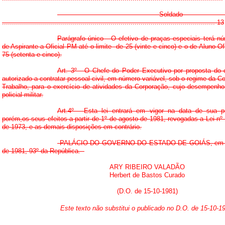
- Soldad
.......................................................................................................... 13
Parágrafo único - O efetivo de praças especiais terá n
de Aspirante-a-Oficial PM até o limite de 25 (vinte e cinco) e o de Aluno-Of
75 (setenta e cinco).
Art. 3º - O Chefe do Poder Executivo por proposta do 
autorizado a contratar pessoal civil, em número variável, sob o regime da C
Trabalho, para o exercício de atividades da Corporação, cujo desempenh
policial-militar.
Art.4º - Esta lei entrará em vigor na data de sua pu
porém,os seus efeitos a partir de 1º de agosto de 1981, revogadas a Lei nº
de 1973, e as demais disposições em contrário.
PALÁCIO DO GOVERNO DO ESTADO DE GOIÁS, em Goi
de 1981, 93º da República.
ARY RIBEIRO VALADÃO
Herbert de Bastos Curado
(D.O. de 15-10-1981)
Este texto não substitui o publicado no D.O. de 15-10-1