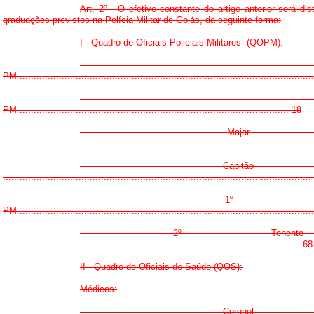
Art. 2º - O efetivo constante do artigo anterior será dis
graduações previstos na Polícia Militar de Goiás, da seguinte forma:
I - Quadro de Oficiais Policiais-Militares (QOPM):
- Coro
PM.........................................................................................................
- Tenente-Co
PM................................................................................................. 18
- Major
.............................................................................................................
- Capitã
.............................................................................................................
- 1º Ten
PM........................................................................................................
- 2º Tenen
.......................................................................................................... 68
II - Quadro de Oficiais de Saúde (QOS):
Médicos:
- Corone