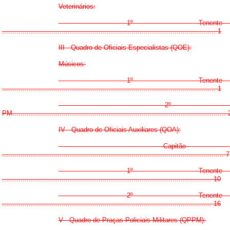
Veterinários:
- 1º Tenen
........................................................................................................ 1
III - Quadro de Oficiais Especialistas (QOE):
Músicos:
- 1º Tenen
........................................................................................................ 1
- 2º Ten
PM........................................................................................................ 
IV - Quadro de Oficiais Auxiliares (QOA):
- Capitã
............................................................................................................ 7
- 1º Tenen
...................................................................................................... 10
- 2º Tenen
...................................................................................................... 16
V - Quadro de Praças Policiais-Militares (QPPM):