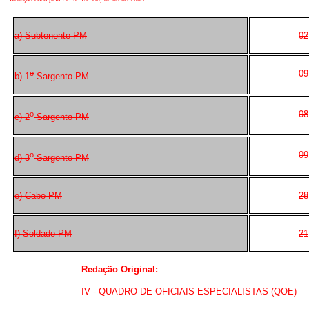
a) Subtenente PM
02
09
o
b) 1
Sargento PM
08
o
c) 2
Sargento PM
09
o
d) 3
Sargento PM
e) Cabo PM
28
f) Soldado PM
21
Redação Original:
IV - QUADRO DE OFICIAIS ESPECIALISTAS (QOE)