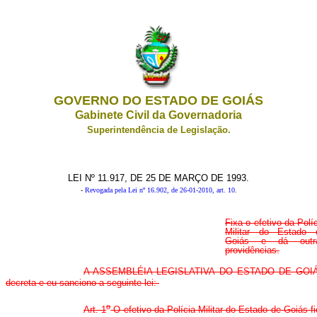
GOVERNO DO ESTADO DE GOIÁS
Gabinete Civil da Governadoria
Superintendência de Legislação.
LEI Nº 11.917, DE 25 DE MARÇO DE 1993.
-
Revogada pela Lei nº 16.902, de 26-01-2010, art. 10
.
Fixa o efetivo da Polí
Militar do Estado 
Goiás e dá outr
providências.
A ASSEMBLÉIA LEGISLATIVA DO ESTADO DE GOI
decreta e eu sanciono a seguinte lei:
o
Art. 1
O efetivo da Polícia Militar do Estado de Goiás f