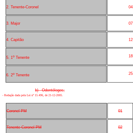
2. Tenente-Coronel
04
3. Major
07
4. Capitão
12
18
o
5. 1
Tenente
25
o
6. 2
Tenente
b) Odontólogos;
-
Redação dada pela Lei nº 15.496, de 21-12-2005
.
Coronel PM
01
Tenente-Coronel PM
02