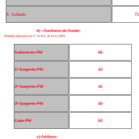
6. Soldado
75
b) Auxiliares de Saúde:
- Redação dada pela Lei n° 14.013, de 18-12-2001.
Subtenente PM
06
1º Sargento PM
10
2º Sargento PM
16
3º Sargento PM
30
Cabo PM
93
c) Artífices: