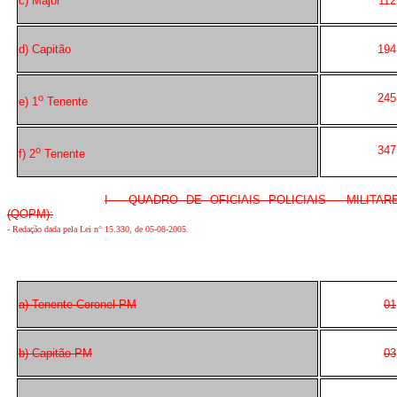
c) Major
112
d) Capitão
194
245
o
e) 1
Tenente
347
o
f) 2
Tenente
I - QUADRO DE OFICIAIS POLICIAIS - MILITAR
(QOPM):
- Redação dada pela Lei n° 15.330, de 05-08-2005.
a) Tenente-Coronel PM
01
b) Capitão PM
03