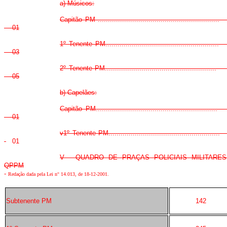
a) Músicos:
Capitão PM .........................................................
01
1º Tenente PM.....................................................
03
2º Tenente PM....................................................
05
b) Capelães:
Capitão PM.........................................................
01
v1º Tenente PM....................................................
01
V - QUADRO DE PRAÇAS POLICIAIS MILITARES
QPPM
-
Redação dada pela Lei n° 14.013, de 18-12-2001.
Subtenente PM
142