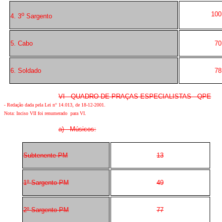
100
o
4. 3
Sargento
5. Cabo
70
6. Soldado
78
VI - QUADRO DE PRAÇAS ESPECIALISTAS - QPE
- Redação dada pela Lei n° 14.013, de 18-12-2001.
Nota: Inciso VII foi renumerado para VI.
a) Músicos:
Subtenente PM
13
1º Sargento PM
49
2º Sargento PM
77