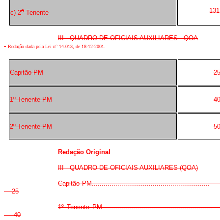
131
o
c) 2
Tenente
III - QUADRO DE OFICIAIS AUXILIARES - QOA
-
Redação dada pela Lei n° 14.013, de 18-12-2001.
Capitão PM
2
1º Tenente PM
4
2º Tenente PM
5
Redação Original
III - QUADRO DE OFICIAIS AUXILIARES (QOA)
Capitão PM.........................................................
25
1º Tenente PM.....................................................
40