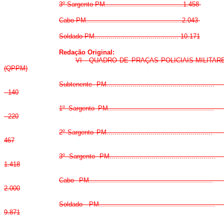
3º Sargento PM.......................................1.458
Cabo PM................................................2.043
Soldado PM.......................................... 10.171
Redação Original:
VI - QUADRO DE PRAÇAS POLICIAIS-MILITAR
(QPPM)
Subtenente PM...................................................
140
1º Sargento PM..................................................
220
2º Sargento PM..................................................
467
3º Sargento PM..................................................
1.418
Cabo PM...........................................................
2.000
Soldado PM.......................................................
9.871