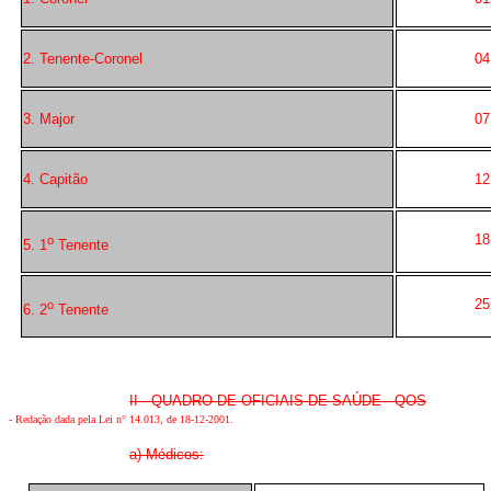
2. Tenente-Coronel
04
3. Major
07
4. Capitão
12
18
o
5. 1
Tenente
25
o
6. 2
Tenente
II - QUADRO DE OFICIAIS DE SAÚDE - QOS
- Redação dada pela Lei n° 14.013, de 18-12-2001.
a) Médicos: