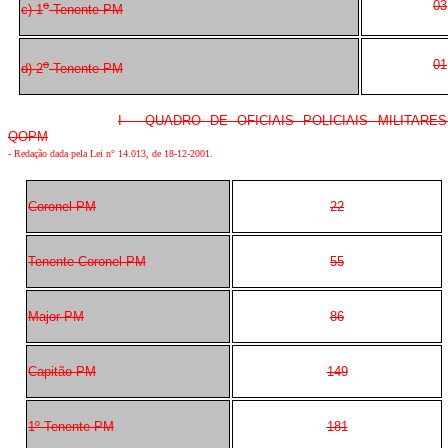
03
o
c) 1
Tenente PM
01
o
d) 2
Tenente PM
I - QUADRO DE OFICIAIS POLICIAIS MILITARES
QOPM
- Redação dada pela Lei n° 14.013, de 18-12-2001.
Coronel PM
22
Tenente-Coronel PM
55
Major PM
86
Capitão PM
149
1º Tenente PM
181