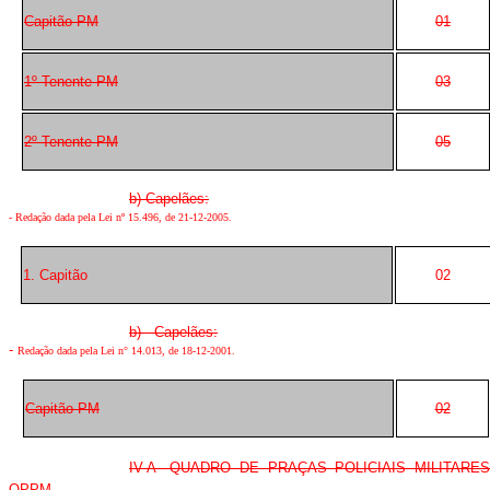
Capitão PM
01
1º Tenente PM
03
2º Tenente PM
05
b) Capelães:
-
Redação dada pela Lei nº 15.496, de 21-12-2005
.
1. Capitão
02
b) Capelães:
-
Redação dada pela Lei n° 14.013, de 18-12-2001.
Capitão PM
02
IV-A- QUADRO DE PRAÇAS POLICIAIS MILITARES
QPPM