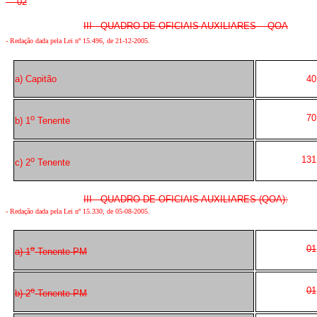
02
III - QUADRO DE OFICIAIS AUXILIARES - QOA
-
Redação dada pela Lei nº 15.496, de 21-12-2005
.
a) Capitão
40
70
o
b) 1
Tenente
131
o
c) 2
Tenente
III - QUADRO DE OFICIAIS AUXILIARES (QOA):
-
Redação dada pela Lei nº 15.330, de 05-08-2005
.
01
o
a) 1
Tenente PM
01
o
b) 2
Tenente PM