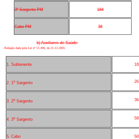
3º Sargento PM
184
Cabo PM
38
b) Auxiliares de Saúde:
-
Redação dada pela Lei nº 15.496, de 21-12-2005
.
1. Subtenente
18
26
o
2. 1
Sargento
36
o
3. 2
Sargento
58
o
4. 3
Sargento
5. Cabo
50