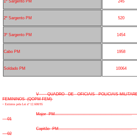
1º Sargento PM
245
2º Sargento PM
520
3º Sargento PM
1454
Cabo PM
1958
Soldado PM
10064
V - QUADRO DE OFICIAIS POLICIAIS-MILITAR
FEMININOS (QOPM FEM)
-
Extintos pela Lei nº 12.608/95
Major PM............................................................
01
Capitão PM.........................................................
02