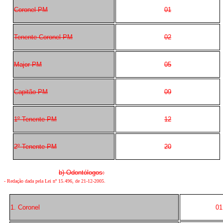
Coronel PM
01
Tenente-Coronel PM
02
Major PM
05
Capitão PM
09
1º Tenente PM
12
2º Tenente PM
20
b) Odontólogos:
-
Redação dada pela Lei nº 15.496, de 21-12-2005
.
1. Coronel
01