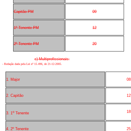
Capitão PM
09
1º Tenente PM
12
2º Tenente PM
20
c) Multiprofissionais:
-
Redação dada pela Lei nº 15.496, de 21-12-2005
.
1. Major
08
2. Capitão
12
18
o
3. 1
Tenente
4. 2º Tenente
25