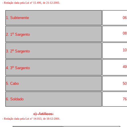
-
Redação dada pela Lei nº 15.496, de 21-12-2005
.
1. Subtenente
06
08
o
2. 1
Sargento
10
o
3. 2
Sargento
49
o
4. 3
Sargento
5. Cabo
50
6. Soldado
76
c) Artífices:
- Redação dada pela Lei n° 14.013, de 18-12-2001.