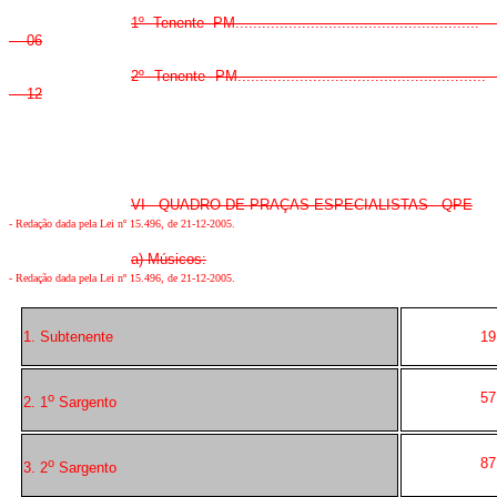
1º Tenente PM....................................................
06
2º Tenente PM.....................................................
12
VI - QUADRO DE PRAÇAS ESPECIALISTAS - QPE
-
Redação dada pela Lei nº 15.496, de 21-12-2005
.
a) Músicos:
-
Redação dada pela Lei nº 15.496, de 21-12-2005
.
1. Subtenente
19
57
o
2. 1
Sargento
87
o
3. 2
Sargento