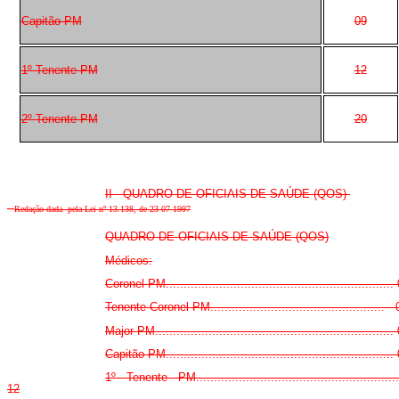
Capitão PM
09
1º Tenente PM
12
2º Tenente PM
20
II - QUADRO DE OFICIAIS DE SAÚDE (QOS)
-
Redação dada pela Lei nº 13.138, de 23-07-1997
QUADRO DE OFICIAIS DE SAÚDE (QOS)
Médicos:
Coronel PM................................................................
Tenente Coronel PM.................................................
Major PM...................................................................
Capitão PM................................................................
1º Tenente PM........................................................
12