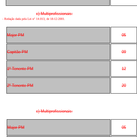
c) Multiprofissionais:
- Redação dada pela Lei n° 14.013, de 18-12-2001.
Major PM
05
Capitão PM
09
1º Tenente PM
12
2º Tenente PM
20
c) Multiprofissionais:
Major PM
05