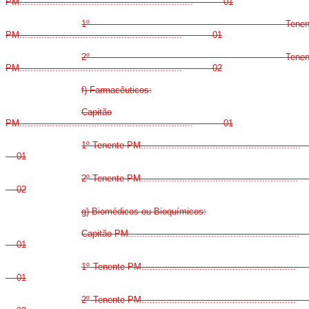
PM............................................................... 01
1º Tenent
PM........................................................... 01
2º Tenent
PM........................................................... 02
f) Farmacêuticos:
Capitão
PM............................................................... 01
1º Tenente PM.......................................................
01
2º Tenente PM......................................................
02
g) Biomédicos ou Bioquímicos:
Capitão PM...........................................................
01
1º Tenente PM.....................................................
01
2º Tenente PM.....................................................