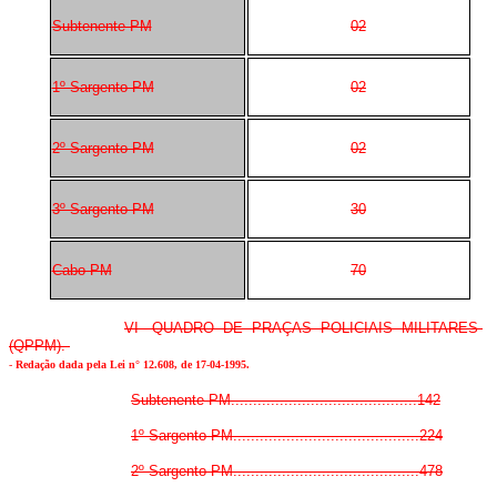
Subtenente PM
02
1º Sargento PM
02
2º Sargento PM
02
3º Sargento PM
30
Cabo PM
70
VI - QUADRO DE PRAÇAS POLICIAIS MILITARES
(QPPM).
-
Redação dada pela Lei n° 12.608, de 17-04-1995.
Subtenente PM..........................................142
1º Sargento PM..........................................224
2º Sargento PM..........................................478