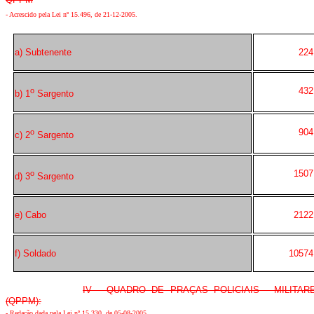
-
Acrescido pela Lei nº 15.496, de 21-12-2005
.
a) Subtenente
224
432
o
b) 1
Sargento
904
o
c) 2
Sargento
1507
o
d) 3
Sargento
e) Cabo
2122
f) Soldado
10574
IV - QUADRO DE PRAÇAS POLICIAIS - MILITAR
(QPPM):
-
Redação dada pela Lei nº 15.330, de 05-08-2005
.