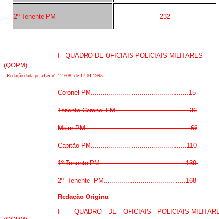
2º Tenente PM
232
I - QUADRO DE OFICIAIS POLICIAIS MILITARES
(QOPM).
- Redação dada pela Lei n° 12.608, de 17-04-1995
Coronel PM..................................................15
Tenente Coronel PM......................................36
Major PM......................................................66
Capitão PM.................................................110
1º Tenente PM............................................139
2º Tenente PM..........................................168
Redação Original
I - QUADRO DE OFICIAIS POLICIAIS-MILITAR