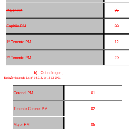
Major PM
05
Capitão PM
09
1º Tenente PM
12
2º Tenente PM
20
b) Odontólogos;
- Redação dada pela Lei n° 14.013, de 18-12-2001.
Coronel PM
01
Tenente-Coronel PM
02
Major PM
05