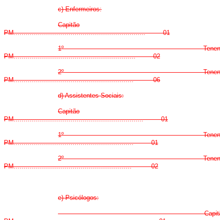
c) Enfermeiros:
Capitão
PM................................................................... 01
1º Tenent
PM.............................................................. 02
2º Tenent
PM............................................................. 06
d) Assistentes Sociais:
Capitão
PM.................................................................. 01
1º Tenent
PM............................................................. 01
2º Tenent
PM............................................................ 02
e) Psicólogos:
Capitã