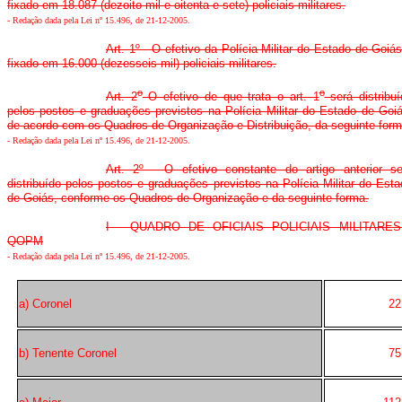
fixado em 18.087 (dezoito mil e oitenta e sete) policiais militares.
-
Redação dada pela Lei nº 15.496, de 21-12-2005
.
Art. 1º - O efetivo da Polícia Militar do Estado de Goiá
fixado em 16.000 (dezesseis mil) policiais militares.
o
o
Art. 2
O efetivo de que trata o art. 1
será distribuí
pelos postos e graduações previstos na Polícia Militar do Estado de Goiá
de acordo com os Quadros de Organização e Distribuição, da seguinte form
-
Redação dada pela Lei nº 15.496, de 21-12-2005
.
Art. 2º - O efetivo constante do artigo anterior se
distribuído pelos postos e graduações previstos na Polícia Militar do Est
de Goiás, conforme os Quadros de Organização e da seguinte forma.
I - QUADRO DE OFICIAIS POLICIAIS MILITARES
QOPM
-
Redação dada pela Lei nº 15.496, de 21-12-2005
.
a) Coronel
22
b) Tenente Coronel
75