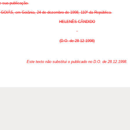
de sua publicação.
S, em Goiânia, 24 de dezembro de 1998, 110º da República.
HELENÊS CÂNDIDO
(D.O. de 28-12-1998)
Este texto não substitui o publicado no D.O. de 28.12.1998.