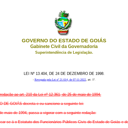
GOVERNO DO ESTADO DE GOIÁS
Gabinete Civil da Governadoria
Superintendência de Legislação.
LEI Nº 13.404, DE 24 DE DEZEMBRO DE 1998.
-
Revogada pela Lei nº 21.614, de 07-11-2022
, art. 1º.
redação ao art. 210 da Lei nº 12.361, de 25 de maio de 1994.
 GOIÁS decreta e eu sanciono a seguinte lei:
 de maio de 1994, passa a vigorar com a seguinte redação:
licar-se-á o Estatuto dos Funcionários Públicos Civis do Estado de Goiás e d