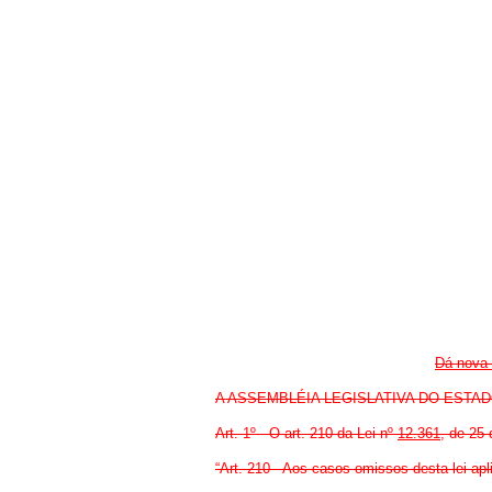
Dá nova 
A ASSEMBLÉIA LEGISLATIVA DO ESTADO DE
Art. 1º - O art. 210 da Lei nº
12.361
, de 25
“Art. 210 - Aos casos omissos desta lei ap