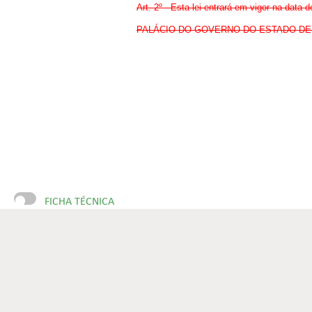
Art. 2º - Esta lei entrará em vigor na data 
PALÁCIO DO GOVERNO DO ESTADO DE GOIÁ
FICHA TÉCNICA