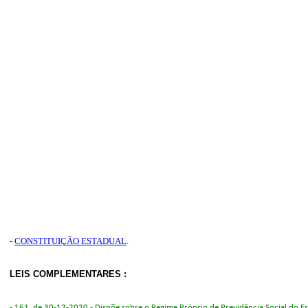
-
CONSTITUIÇÃO ESTADUAL
.
LEIS COMPLEMENTARES
:
-
161, de 30-12-2020
- Dispõe sobre o Regime Próprio de Previdência Social do E