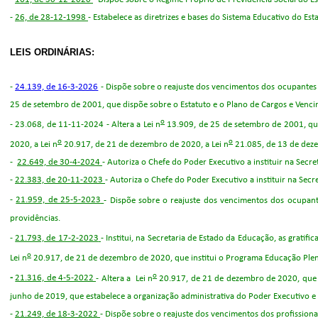
-
26, de 28-12-1998
- Estabelece as diretrizes e bases do Sistema Educativo do Est
LEIS ORDINÁRIAS:
-
24.139, de 16-3-2026
- Dispõe sobre o reajuste dos vencimentos dos ocupantes 
25 de setembro de 2001, que dispõe sobre o Estatuto e o Plano de Cargos e Venci
o
- 23.068, de 11-11-2024 - Altera a Lei n
13.909, de 25 de setembro de 2001, que 
o
o
2020, a Lei n
20.917, de 21 de dezembro de 2020, a Lei n
21.085, de 13 de dezem
-
22.649, de 30-4-202
4
- Autoriza o Chefe do Poder Executivo a instituir na Sec
-
22.383, de 20-11-2023
- Autoriza o Chefe do Poder Executivo a instituir na Se
-
21.959, de 25-5-2023
- Dispõe sobre o reajuste dos vencimentos dos ocupant
providências.
-
21.793, de 17-2-2023
- Institui, na Secretaria de Estado da Educação, as gratific
o
Lei n
20.917, de 21 de dezembro de 2020, que institui o Programa Educação Plena 
o
-
21.316, de 4-5-2022
-
Altera a
Lei n
20.917
, de 21 de dezembro de 2020, que i
junho de 2019, que estabelece a organização administrativa do Poder Executivo e 
-
21.249, de 18-3-2022
-
Dispõe sobre o reajuste dos vencimentos dos profissionai