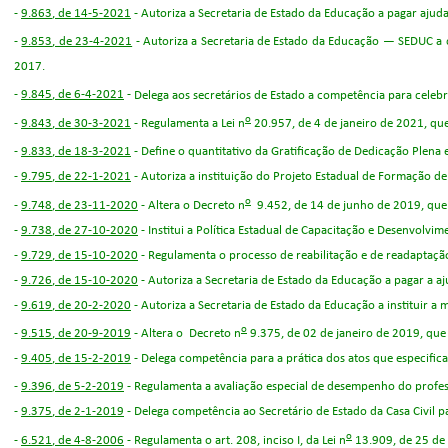
-
9.863
, de 14-5-2021
- Autoriza a Secretaria de Estado da Educação a pagar ajud
-
9.853
, de 23-4-2021
-
Autoriza a Secretaria de Estado da Educação — SEDUC a c
2017.
-
9.845
, de 6-4-2021
-
Delega aos secretários de Estado a competência para celebr
o
-
9.843
, de 30-3-2021
-
Regulamenta a Lei n
20.957, de 4 de janeiro de 2021, qu
-
9.833
, de 18-3-2021
-
Define o quantitativo da Gratificação de Dedicação Plena e
-
9.795
, de 22-1-2021
-
Autoriza a instituição do Projeto Estadual de Formação d
o
-
9.748
, de 23-11-2020
-
Altera o Decreto n
9.452
, de 14 de junho de 2019, que
-
9.738
, de 27-10-2020
-
Institui a Política Estadual de Capacitação e Desenvolvim
-
9.729
, de 15-10-2020
-
Regulamenta o processo de reabilitação e de readaptação 
-
9.726
, de 15-10-2020
-
Autoriza a Secretaria de Estado da Educação a pagar a aj
-
9.619
, de 20-2-2020
-
Autoriza a Secretaria de Estado da Educação a instituir 
o
-
9.515
, de 20-9-2019
-
Altera o
Decreto n
9.375
, de 02 de janeiro de 2019, que
-
9.405
, de 15-2-2019
-
Delega competência para a prática dos atos que especifica
-
9.396
, de 5-2-2019
- Regulamenta a avaliação especial de desempenho do profes
-
9.375
, de 2-1-2019
-
Delega competência ao Secretário de Estado da Casa Civil pa
o
-
6.521
, de 4-8-2006
- Regulamenta o art. 208, inciso I, da Lei n
13.909, de 25 de