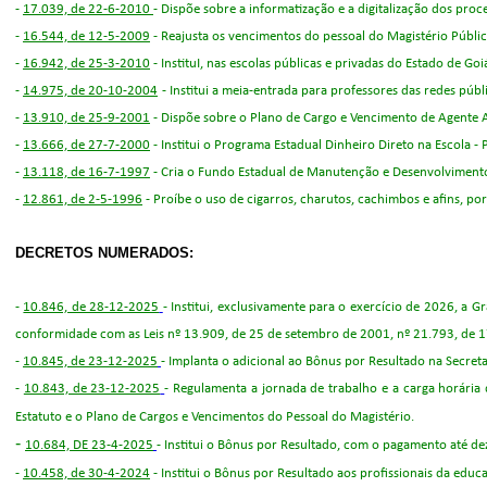
-
17.039, de 22-6-2010
- Dispõe sobre a informatização e a digitalização dos proc
-
16.544, de 12-5-2009
- Reajusta os vencimentos do pessoal do Magistério Públi
-
16.942, de 25-3-2010
- InstituI, nas escolas públicas e privadas do Estado de G
-
14.975, de 20-10-2004
- Institui a meia-entrada para professores das redes pú
-
13.910, de 25-9-2001
- Dispõe sobre o Plano de Cargo e Vencimento de Agente A
-
13.666, de 27-7-2000
- Institui o Programa Estadual Dinheiro Direto na Escola 
-
13.118, de 16-7-1997
- Cria o Fundo Estadual de Manutenção e Desenvolvimento
-
12.861, de 2-5-1996
- Proíbe o uso de cigarros, charutos, cachimbos e afins, po
DECRETOS NUMERADOS:
-
10.846, de 28-12-2025
- Institui, exclusivamente para o exercício de 2026, a
conformidade com as Leis nº 13.909, de 25 de setembro de 2001, nº 21.793, de 1
-
10.845, de 23-12-2025
- Implanta o adicional ao Bônus por Resultado na Secre
-
10.843, de 23-12-2025
- Regulamenta a jornada de trabalho e a carga horária
Estatuto e o Plano de Cargos e Vencimentos do Pessoal do Magistério.
-
10.684, DE 23-4-2025
- Institui o Bônus por Resultado, com o pagamento até de
-
10.458, de 30-4-2024
- Institui o Bônus por Resultado aos profissionais da ed