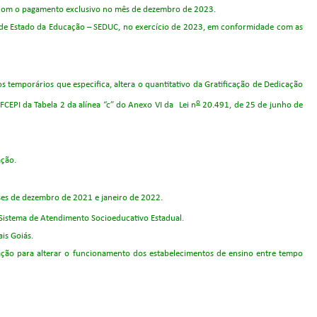
ão, com o pagamento exclusivo no mês de dezembro de 2023.
ria de Estado da Educação – SEDUC, no exercício de 2023, em conformidade com as
s temporários que especifica, altera o quantitativo da Gratificação de Dedicação
o
FCEPI da Tabela 2 da alínea “c” do Anexo VI da
Lei n
20.491
, de 25 de junho de
ação.
eses de dezembro de 2021 e janeiro de 2022.
Sistema de Atendimento Socioeducativo Estadual.
is Goiás.
ação para alterar o funcionamento dos estabelecimentos de ensino entre tempo