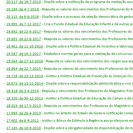
-
20.517, de 19-7-2019
-
Dispõe sobre a instituição de programa de mediação esco
-
20.184, de 4-7-2018
-
Reajusta os valores dos vencimentos dos Professores do Ma
-
20.115, de 6-6-2018
-
Dispõe sobre o processo de seleção democrática de gestor
-
19.895, de 7-12-2017
-
Cria o Fundo Estadual da Educação Infantil e dá outras p
-
19.692, de 22-6-2017
- Reajusta os valores dos vencimentos dos Professores do 
-
19.691, de 22-6-2017
- Reajusta os valores dos vencimentos dos Professores Tem
-
19.461, de 11-10-2016
- Dispõe sobre a Política Estadual de Incentivo e Valoriza
-
19.587, de 10-1-2017
- Estabelece normas gerais para a realização de concursos
-
19.564, de 27-12-2016
- Reajusta os valores dos vencimentos dos cargos que esp
-
18.964, de 22-7-2015
- Reajusta os valores de vencimento dos Professores do Ma
-
18.728, de 23-12-2014
-
Institui a Política Estadual de Prevenção às Doenças 
-
18.672, de 13-11-2014
- Dispõe sobre a responsabilização administrativa e civil
-
18.418, de 3-4-2014
- Reajusta o vencimento dos Professores do Magistério Públ
-
18.320, de 30-12-2013
- Institui a Política Estadual de Educação do Campo e dá
-
18.023, de 17-5-2013
- Reajusta os vencimentos dos Professores do Magistério e
-
17.994, de 26-4-2013
- Institui no âmbito do Estado de Goiás a notificação comp
-
17.402, de 6-9-2011
- Institui o Bônus de Estímulo à Regência aos professores e
-
17.145, de 10-9-2010
- Dispõe sobre a obrigatoriedade de disponibilização de m