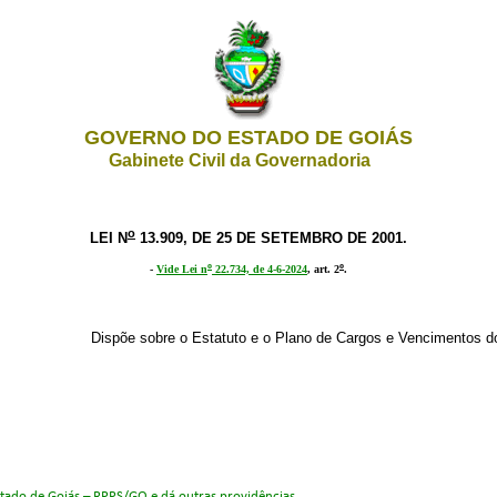
GOVERNO DO ESTADO DE GOIÁS
Gabinete Civil da Governadoria
o.
o
LEI N
13.909, DE 25 DE SETEMBRO DE 2001.
o
o
-
Vide Lei n
22.734, de 4-6-2024
, art. 2
.
Dispõe sobre o Estatuto e o Plano de Cargos e Vencimentos d
stado de Goiás – RPPS/GO e dá outras providências.