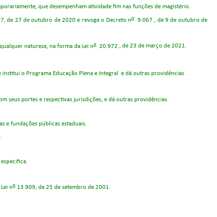
temporariamente, que desempenham atividade fim nas funções de magistério.
o
37
, de 27 de outubro de 2020 e revoga o Decreto n
9.067
, de 9 de outubro de
o
 qualquer natureza, na forma da Lei n
20.972
, de 23 de março de 2021.
institui o Programa Educação Plena e Integral
e dá outras providências
.
seus portes e respectivas jurisdições, e dá outras providências.
as e fundações públicas estaduais.
.
especifica.
o
Lei n
13.909, de 25 de setembro de 2001.