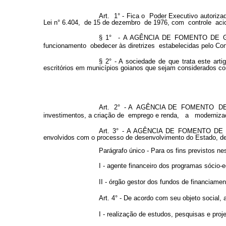
Art. 1° - Fica o Poder Executivo auto
Lei n° 6.404, de 15 de dezembro de 1976, com controle acio
§ 1° - A AGÊNCIA DE FOMENTO DE GOIÁS
funcionamento obedecer às diretrizes estabelecidas pelo Con
§ 2° - A sociedade de que trata este art
escritórios em municípios goianos que sejam considerados co
Art. 2° - A AGÊNCIA DE FOMENTO DE GOIÁ
investimentos, a criação de emprego e renda, a moderniz
Art. 3° - A AGÊNCIA DE FOMENTO DE GOI
envolvidos com o processo de desenvolvimento do Estado, de f
Parágrafo único - Para os fins previstos
I - agente financeiro dos programas sócio-
II - órgão gestor dos fundos de financiame
Art. 4° - De acordo com seu objeto soci
I - realização de estudos, pesquisas e pro