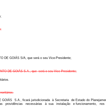
o;
o;
O DE GOIÁS S/A, que será o seu Vice-Presidente;
ENTO DE GOIÁS S.A., que será o seu Vice-Presidente;
tários.
noritários.
S S.A., ficará jurisdicionada à Secretaria de Estado do Planejament
as providências necessárias à sua instalação e funcionamento, nos 