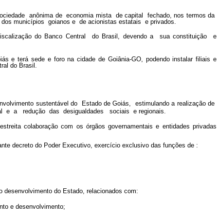
ciedade anônima de economia mista de capital fechado, nos termos da
dos municípios goianos e de acionistas estatais e privados.
calização do Banco Central do Brasil, devendo a sua constituição e
s e terá sede e foro na cidade de Goiânia-GO, podendo instalar filiais e
al do Brasil.
olvimento sustentável do Estado de Goiás, estimulando a realização de
l e a redução das desigualdades sociais e regionais.
reita colaboração com os órgãos governamentais e entidades privadas
te decreto do Poder Executivo, exercício exclusivo das funções de :
 desenvolvimento do Estado, relacionados com:
ento e desenvolvimento;