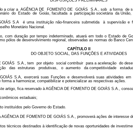
DISPOSIÇÕES PRELIMINARES
rizado a criar a AGÊNCIA DE FOMENTO DE GOIÁS S.A., sob a forma de so
nário do Estado de Goiás, facultada a participação societária da União, 
 S.A é uma instituição não-financeira submetida à supervisão e fis
selho Monetário Nacional.
igo, com duração por tempo indeterminado, atuará em todo o Estado de Goiá
mo pólos de desenvolvimento regional, observadas as normas do Banco Centr
CAPÍTULO II
DO OBJETO SOCIAL, DAS FUNÇÕES E ATIVIDADES
S S.A., tem por objeto social contribuir para a aceleração do desenv
ação das estruturas produtivas, o aumento da competitividade estadua
ÁS S.A, exercerá suas Funções e desenvolverá suas atividades em est
orma a harmonizar, compatibilizar e potencializar as respectivas ações.
 neste artigo, fica reservado à AGÊNCIA DE FOMENTO DE GOIÁS S.A., consoan
econômicos estaduais;
nto instituídos pelo Governo do Estado.
al, a AGÊNCIA DE FOMENTO DE GOIÁS S.A., promoverá ações de interesse do
jetos técnicos destinados à identificação de novas oportunidades de investim