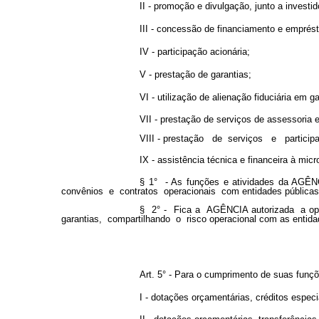
II - promoção e divulgação, junto a invest
III - concessão de financiamento e emprés
IV - participação acionária;
V - prestação de garantias;
VI - utilização de alienação fiduciária em g
VII - prestação de serviços de assessoria 
VIII - prestação de serviços e partici
IX - assistência técnica e financeira à mi
§ 1° - As funções e atividades da AGÊ
convênios e contratos operacionais com entidades públicas 
§ 2° - Fica a AGÊNCIA autorizada a ope
garantias, compartilhando o risco operacional com as entid
Art. 5° - Para o cumprimento de suas fu
I - dotações orçamentárias, créditos especi