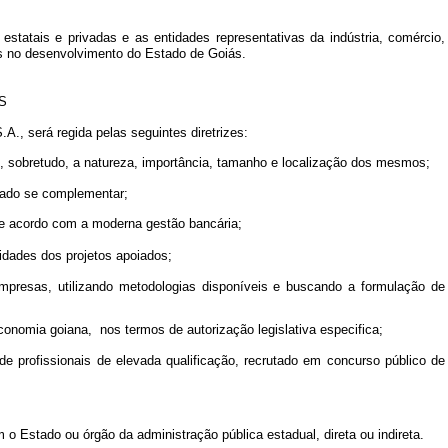
atais e privadas e as entidades representativas da indústria, comércio,
das no desenvolvimento do Estado de Goiás.
S
., será regida pelas seguintes diretrizes:
ão, sobretudo, a natureza, importância, tamanho e localização dos mesmos;
ivado se complementar;
s de acordo com a moderna gestão bancária;
idades dos projetos apoiados;
empresas, utilizando metodologias disponíveis e buscando a formulação de
conomia goiana, nos termos de autorização legislativa especifica;
 de profissionais de elevada qualificação, recrutado em concurso público de
Estado ou órgão da administração pública estadual, direta ou indireta.