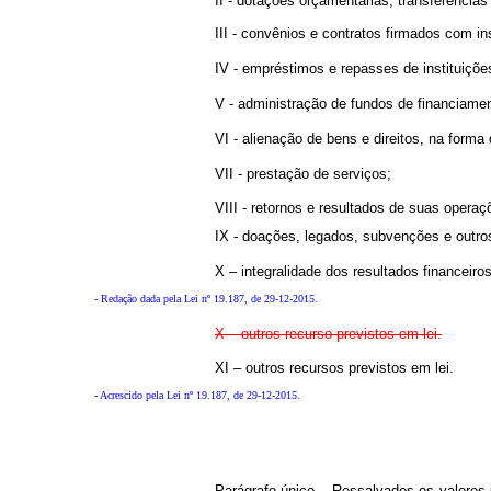
II - dotações orçamentárias, transferência
III - convênios e contratos firmados com in
IV - empréstimos e repasses de instituiçõe
V - administração de fundos de financiame
VI - alienação de bens e direitos, na forma 
VII - prestação de serviços;
VIII - retornos e resultados de suas operaç
IX - doações, legados, subvenções e outro
X – integralidade dos resultados finance
- Redação dada pela Lei nº 19.187, de 29-12-2015.
X – outros recurso previstos em lei.
XI – outros recursos previstos em lei.
- Acrescido pela Lei nº 19.187, de 29-12-2015.
Parágrafo único – Ressalvados os valores 