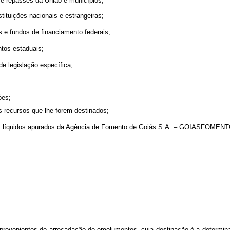
s e repasses da União e municípios;
stituições nacionais e estrangeiras;
s e fundos de financiamento federais;
ntos estaduais;
de legislação específica;
ões;
s recursos que lhe forem destinados;
iros líquidos apurados da Agência de Fomento de Goiás S.A. – GOIASFOMENT
provenientes de arrecadação de emolumentos, cuja destinação é a determina