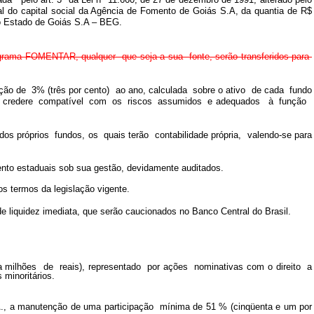
cial do capital social da Agência de Fomento de Goiás S.A, da quantia de R$
do Estado de Goiás S.A – BEG.
grama FOMENTAR, qualquer que seja a sua fonte, serão transferidos para
 de 3% (três por cento) ao ano, calculada sobre o ativo de cada fundo
e del credere compatível com os riscos assumidos e adequados à função
 próprios fundos, os quais terão contabilidade própria, valendo-se para
to estaduais sob sua gestão, devidamente auditados.
 termos da legislação vigente.
 de liquidez imediata, que serão caucionados no Banco Central do Brasil.
milhões de reais), representado por ações nominativas com o direito a
minoritários.
, a manutenção de uma participação mínima de 51 % (cinqüenta e um por