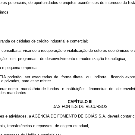
idores potenciais, de oportunidades e projetos econômicos de interesse do Est
timos;
arantia de cédulas de crédito industrial e comercial;
e consultaria, visando a recuperação e viabilização de setores econômicos e
pação em programas de desenvolvimento e modernização tecnológica;
cro e pequena empresa.
NCIA poderão ser executadas de forma direta ou indireta, ficando e
e privadas, para esse mister.
rar como mandatária de fundos e instituições financeiras de desenvol
ades mandantes.
CAPÍTULO III
DAS FONTES DE RECURSOS
nções e atividades, a AGÊNCIA DE FOMENTO DE GOIÁS S.A. deverá contar co
ais, transferências e repasses, de origem estadual;