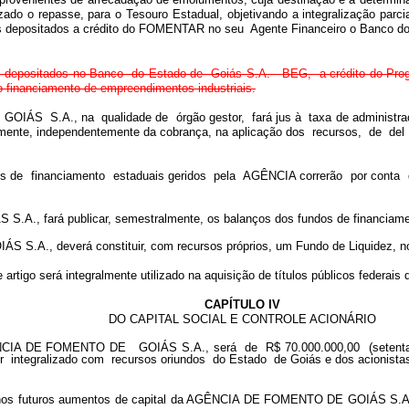
orizado o repasse, para o Tesouro Estadual, objetivando a integralização par
iros depositados a crédito do FOMENTAR no seu Agente Financeiro o Banco 
os depositados no Banco do Estado de Goiás S.A. - BEG, a crédito do Pro
nanciamento de empreendimentos industriais.
S S.A., na qualidade de órgão gestor, fará jus à taxa de administração
salmente, independentemente da cobrança, na aplicação dos recursos, d
 de financiamento estaduais geridos pela AGÊNCIA correrão por conta dos
., fará publicar, semestralmente, os balanços dos fundos de financiamen
S.A., deverá constituir, com recursos próprios, um Fundo de Liquidez, nos
 artigo será integralmente utilizado na aquisição de títulos públicos federais
CAPÍTULO IV
DO CAPITAL SOCIAL E CONTROLE ACIONÁRIO
AGÊNCIA DE FOMENTO DE GOIÁS S.A., será de R$ 70.000.000,00 (setenta 
 integralizado com recursos oriundos do Estado de Goiás e dos acionistas 
, nos futuros aumentos de capital da AGÊNCIA DE FOMENTO DE GOIÁS S.A.