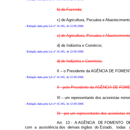
b) da Fazenda;
c) de Agricultura, Pecuária e Abasteciment
-
Redação dada pela Lei nº 16.345, de 22-09-2008
.
c) de Agricultura, Pecuária e Abasteciment
d) de Indústria e Comércio;
-
Redação dada pela Lei nº 16.345, de 22-09-2008
.
d) de Indústria e Comércio;
II – o Presidente da AGÊNCIA DE FOMENT
-
Redação dada pela Lei nº 16.345, de 22-09-2008
.
II - pelo Presidente da AGÊNCIA DE FOM
III – um representante dos acionistas minori
-
Redação dada pela Lei nº 16.345, de 22-09-2008
.
III - por um representante dos acionistas mi
Art. 13 - A AGÊNCIA DE FOMENTO DE GOIÁ
com a assistência dos demais órgãos do Estado, todas 