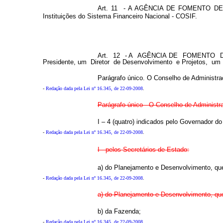
Art. 11 - A AGÊNCIA DE FOMENTO DE GOI
Instituições do Sistema Financeiro Nacional - COSIF.
Art. 12 - A AGÊNCIA DE FOMENTO DE G
Presidente, um Diretor de Desenvolvimento e Projetos, um Di
Parágrafo único. O Conselho de Administra
-
Redação dada pela Lei nº 16.345, de 22-09-2008
.
Parágrafo único - O Conselho de Administra
I – 4 (quatro) indicados pelo Governador d
-
Redação dada pela Lei nº 16.345, de 22-09-2008
.
I - pelos Secretários de Estado:
a) do Planejamento e Desenvolvimento, que
-
Redação dada pela Lei nº 16.345, de 22-09-2008
.
a) do Planejamento e Desenvolvimento, que
b) da Fazenda;
-
Redação dada pela Lei nº 16.345, de 22-09-2008
.