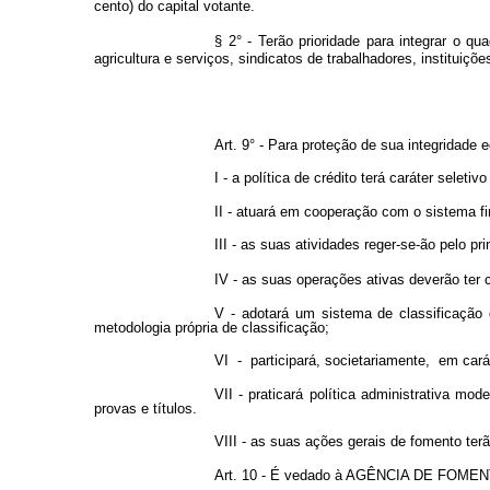
cento) do capital votante.
§ 2° - Terão prioridade para integrar o
agricultura e serviços, sindicatos de trabalhadores, institu
Art. 9° - Para proteção de sua integridad
I - a política de crédito terá caráter sel
II - atuará em cooperação com o sistema f
III - as suas atividades reger-se-ão pelo p
IV - as suas operações ativas deverão ter
V - adotará um sistema de classificação 
metodologia própria de classificação;
VI - participará, societariamente, em cará
VII - praticará política administrativa mo
provas e títulos.
VIII - as suas ações gerais de fomento ter
Art. 10 - É vedado à AGÊNCIA DE FOMENTO D