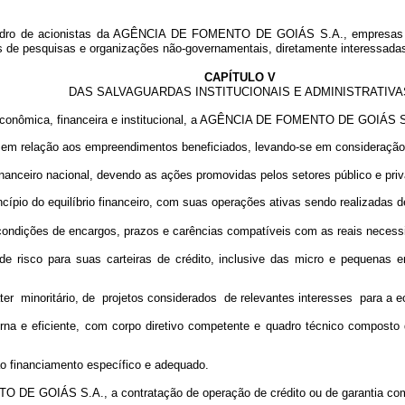
 quadro de acionistas da AGÊNCIA DE FOMENTO DE GOIÁS S.A., empresas est
ições de pesquisas e organizações não-governamentais, diretamente interessa
CAPÍTULO V
DAS SALVAGUARDAS INSTITUCIONAIS E ADMINISTRATIVA
e econômica, financeira e institucional, a AGÊNCIA DE FOMENTO DE GOIÁS S.A
etivo em relação aos empreendimentos beneficiados, levando-se em consideraç
inanceiro nacional, devendo as ações promovidas pelos setores público e pr
rincípio do equilíbrio financeiro, com suas operações ativas sendo realizada
 condições de encargos, prazos e carências compatíveis com as reais necess
de risco para suas carteiras de crédito, inclusive das micro e pequenas 
ter minoritário, de projetos considerados de relevantes interesses para a e
derna e eficiente, com corpo diretivo competente e quadro técnico composto
ão financiamento específico e adequado.
E GOIÁS S.A., a contratação de operação de crédito ou de garantia com o 