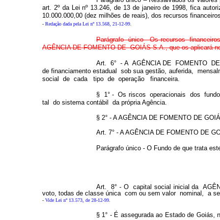
art. 2º da Lei nº 13.246, de 13 de janeiro de 1998, fica aut
10.000.000,00 (dez milhões de reais), dos recursos finance
-
Redação dada pela Lei nº 13.568, 21-12-99
.
Parágrafo único - Os recursos financeir
AGÊNCIA DE FOMENTO DE GOIÁS S.A., que os aplicará no fi
Art. 6° - A AGÊNCIA DE FOMENTO DE GOIÁ
de financiamento estadual sob sua gestão, auferida, men
social de cada tipo de operação financeira.
§ 1° - Os riscos operacionais dos fundos
tal do sistema contábil da própria Agência.
§ 2° - A AGÊNCIA DE FOMENTO DE GOIÁS S.A
Art. 7° - A AGÊNCIA DE FOMENTO DE GOIÁS 
Parágrafo único - O Fundo de que trata este
Art. 8° - O capital social inicial da 
voto, todas de classe única com ou sem valor nominal, a ser
-
Vide Lei nº 13.573, de 28-12-99
.
§ 1° - É assegurada ao Estado de Goiás