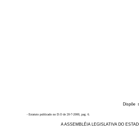
Dispõe 
- Estatuto publicado no D.O de 20-7-2000, pag. 6.
A ASSEMBLÉIA LEGISLATIVA DO ESTADO DE