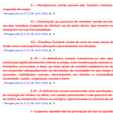
X - Hemiparesia: perda parcial das funções motoras 
esquerdo do corpo;
-
Revogado pela Lei nº 22.530, de 8-1-2024
, art. 3º.
XI - Amputação ou ausência de membro: perda ou má
um dos membros (superior ou inferior), ou de parte deste, que mesmo c
limitações na sua funcionalidade;
-
Revogado pela Lei nº 22.530, de 8-1-2024
, art. 3º.
XII - Paralisia Cerebral: lesão de uma ou mais áreas d
tendo como conseqüência alterações psicomotoras acentuadas.
-
Revogado pela Lei nº 22.530, de 8-1-2024
, art. 3º.
§ 3º - A deficiência mental caracteriza-se por apr
intelectual significativamente inferior à média, com manifestação anterior à
limitações associadas a duas ou mais áreas da conduta adaptativa ou da
em responder adequadamente às demandas da sociedade no que tange à
pessoais, habilidades sociais, desempenho na família e comunidad
locomoção, saúde, segurança, escola e lazer.
-
Revogado pela Lei nº 22.530, de 8-1-2024
, art. 3º.
§ 4º - A deficiência visual compreende uma acentuada
de enxergar de ambos os olhos, em caráter permanente e não passível de 
de lentes ou tratamento clínico ou cirúrgico, apresentando-se através de 
-
Revogado pela Lei nº 22.530, de 8-1-2024
, art. 3º.
I - Cegueira: quando não há percepção de luz ou quando