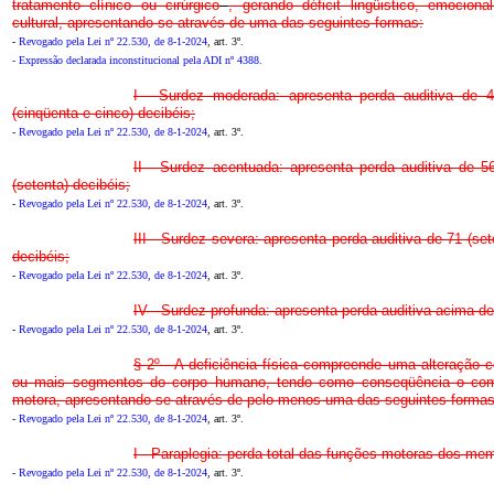
tratamento clínico ou cirúrgico
, gerando déficit lingüistico, emociona
cultural, apresentando-se através de uma das seguintes formas:
-
Revogado pela Lei nº 22.530, de 8-1-2024
, art. 3º.
- Expressão declarada inconstitucional pela ADI nº 4388.
I - Surdez moderada: apresenta perda auditiva de 
(cinqüenta e cinco) decibéis;
-
Revogado pela Lei nº 22.530, de 8-1-2024
, art. 3º.
II - Surdez acentuada: apresenta perda auditiva de 5
(setenta) decibéis;
-
Revogado pela Lei nº 22.530, de 8-1-2024
, art. 3º.
III - Surdez severa: apresenta perda auditiva de 71 (se
decibéis;
-
Revogado pela Lei nº 22.530, de 8-1-2024
, art. 3º.
IV - Surdez profunda: apresenta perda auditiva acima de
-
Revogado pela Lei nº 22.530, de 8-1-2024
, art. 3º.
§ 2º - A deficiência física compreende uma alteração 
ou mais segmentos do corpo humano, tendo como conseqüência o com
motora, apresentando-se através de pelo menos uma das seguintes formas
-
Revogado pela Lei nº 22.530, de 8-1-2024
, art. 3º.
I - Paraplegia: perda total das funções motoras dos mem
-
Revogado pela Lei nº 22.530, de 8-1-2024
, art. 3º.