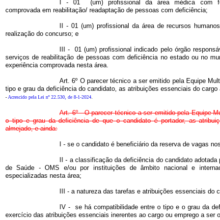
I - 01 (um) profissional da área médica com fo
comprovada em reabilitação/ readaptação de pessoas com deficiência;
II - 01 (um) profissional da área de recursos humanos
realização do concurso; e
III - 01 (um) profissional indicado pelo órgão respons
serviços de reabilitação de pessoas com deficiência no estado ou no mu
experiência comprovada nesta área.
Art. 6º O parecer técnico a ser emitido pela Equipe Mult
tipo e grau da deficiência do candidato, as atribuições essenciais do cargo
-
Acrescido pela Lei nº 22.530, de 8-1-2024
.
Art. 6º - O parecer técnico a ser emitido pela Equipe Mu
o tipo e grau da deficiência de que o candidato é portador, as atribui
almejado, e ainda:
I - se o candidato é beneficiário da reserva de vagas nos
II - a classificação da deficiência do candidato adotad
de Saúde - OMS e/ou por instituições de âmbito nacional e internac
especializadas nesta área;
III - a natureza das tarefas e atribuições essenciais do 
IV - se há compatibilidade entre o tipo e o grau da de
exercício das atribuições essenciais inerentes ao cargo ou emprego a ser 