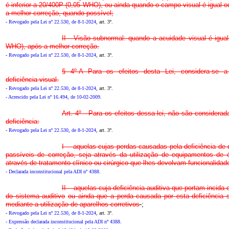
é inferior a 20/400P (0,05 WHO), ou ainda quando o campo visual é igual ou
a melhor correção, quando possível;
-
Revogado pela Lei nº 22.530, de 8-1-2024
, art. 3º.
II - Visão subnormal: quando a acuidade visual é igual
WHO), após a melhor correção.
-
Revogado pela Lei nº 22.530, de 8-1-2024
, art. 3º.
§ 4º-A Para os efeitos desta Lei, considera-se 
deficiência visual.
-
Revogado pela Lei nº 22.530, de 8-1-2024
, art. 3º.
- Acrescido pela Lei nº 16.494, de 10-02-2009.
Art. 4º - Para os efeitos dessa lei, não são considera
deficiência:
-
Revogado pela Lei nº 22.530, de 8-1-2024
, art. 3º.
I - aquelas cujas perdas causadas pela deficiência de
passíveis de correção, seja através da utilização de equipamentos de ó
através de tratamento clínico ou cirúrgico que lhes devolvam funcionalidad
- Declarada inconstitucional pela ADI nº 4388.
II – aquelas cuja deficiência auditiva que portam inci
do sistema auditivo
ou ainda que a perda causada por esta deficiência 
mediante a utilização de aparelhos corretivos
;
-
Revogado pela Lei nº 22.530, de 8-1-2024
, art. 3º.
- Expressão declarada inconstitucional pela ADI nº 4388.