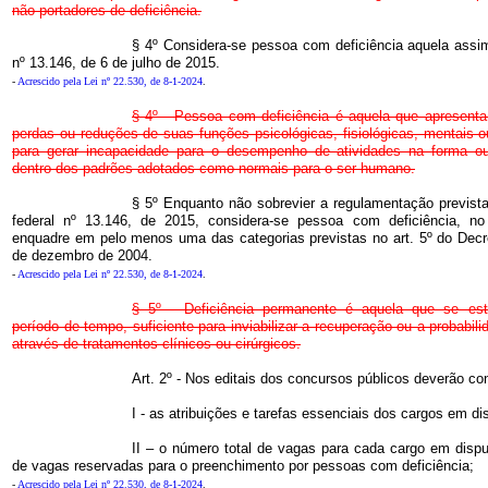
não portadores de deficiência.
§ 4º Considera-se pessoa com deficiência aquela assim 
nº 13.146, de 6 de julho de 2015.
-
Acrescido pela Lei nº 22.530, de 8-1-2024
.
§ 4º - Pessoa com deficiência é aquela que apresenta
perdas ou reduções de suas funções psicológicas, fisiológicas, mentais o
para gerar incapacidade para o desempenho de atividades na forma o
dentro dos padrões adotados como normais para o ser humano.
§ 5º Enquanto não sobrevier a regulamentação prevista 
federal nº 13.146, de 2015, considera-se pessoa com deficiência, n
enquadre em pelo menos uma das categorias previstas no art. 5º do Decre
de dezembro de 2004.
-
Acrescido pela Lei nº 22.530, de 8-1-2024
.
§ 5º - Deficiência permanente é aquela que se est
período de tempo, suficiente para inviabilizar a recuperação ou a probabili
através de tratamentos clínicos ou cirúrgicos.
Art. 2º - Nos editais dos concursos públicos deverão con
I - as atribuições e tarefas essenciais dos cargos em di
II – o número total de vagas para cada cargo em disp
de vagas reservadas para o preenchimento por pessoas com deficiência;
-
Acrescido pela Lei nº 22.530, de 8-1-2024
.