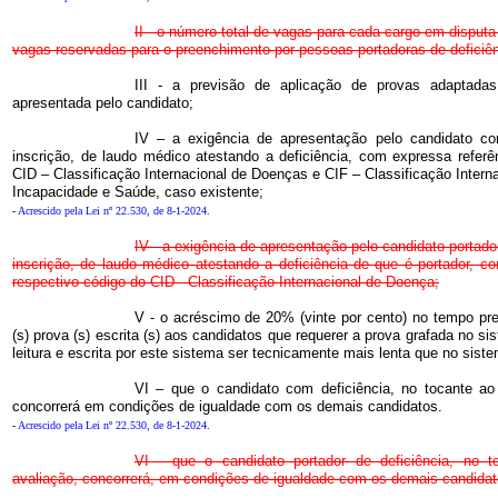
II - o número total de vagas para cada cargo em disput
vagas reservadas para o preenchimento por pessoas portadoras de deficiên
III - a previsão de aplicação de provas adaptadas
apresentada pelo candidato;
IV – a exigência de apresentação pelo candidato co
inscrição, de laudo médico atestando a deficiência, com expressa referê
CID – Classificação Internacional de Doenças e CIF – Classificação Intern
Incapacidade e Saúde, caso existente;
-
Acrescido pela Lei nº 22.530, de 8-1-2024
.
IV - a exigência de apresentação pelo candidato portador
inscrição, de laudo médico atestando a deficiência de que é portador, c
respectivo código do CID - Classificação Internacional de Doença;
V - o acréscimo de 20% (vinte por cento) no tempo pre
(s) prova (s) escrita (s) aos candidatos que requerer a prova grafada no si
leitura e escrita por este sistema ser tecnicamente mais lenta que no sist
VI – que o candidato com deficiência, no tocante ao
concorrerá em condições de igualdade com os demais candidatos.
-
Acrescido pela Lei nº 22.530, de 8-1-2024
.
VI - que o candidato portador de deficiência, no 
avaliação, concorrerá, em condições de igualdade com os demais candidat