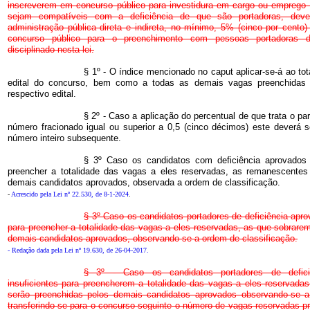
inscreverem em concurso público para investidura em cargo ou emprego p
sejam compatíveis com a deficiência de que são portadoras, deve
administração pública direta e indireta, no mínimo, 5% (cinco por cento
concurso público para o preenchimento com pessoas portadoras de
disciplinado nesta lei.
§ 1º - O índice mencionado no caput aplicar-se-á ao to
edital do concurso, bem como a todas as demais vagas preenchidas
respectivo edital.
§ 2º - Caso a aplicação do percentual de que trata o par
número fracionado igual ou superior a 0,5 (cinco décimos) este deverá s
número inteiro subsequente.
§ 3º Caso os candidatos com deficiência aprovados 
preencher a totalidade das vagas a eles reservadas, as remanescentes
demais candidatos aprovados, observada a ordem de classificação.
-
Acrescido pela Lei nº 22.530, de 8-1-2024
.
§ 3º Caso os candidatos portadores de deficiência apro
para preencher a totalidade das vagas a eles reservadas, as que sobrare
demais candidatos aprovados, observando-se a ordem de classificação.
- Redação dada pela Lei nº 19.630, de 26-04-2017.
§ 3º - Caso os candidatos portadores de defici
insuficientes para preencherem a totalidade das vagas a eles reservada
serão preenchidas pelos demais candidatos aprovados observando-se a
transferindo-se para o concurso seguinte o número de vagas reservadas p