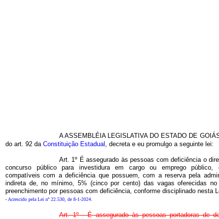
A ASSEMBLÉIA LEGISLATIVA DO ESTADO DE GOIÁS, n
do art. 92 da
Constituição Estadual
, decreta e eu promulgo a seguinte lei:
Art. 1º É assegurado às pessoas com deficiência o dir
concurso público para investidura em cargo ou emprego público, c
compatíveis com a deficiência que possuem, com a reserva pela admini
indireta de, no mínimo, 5% (cinco por cento) das vagas oferecidas no
preenchimento por pessoas com deficiência, conforme disciplinado nesta L
-
Acrescido pela Lei nº 22.530, de 8-1-2024
.
Art. 1º - É assegurado às pessoas portadoras de def