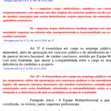
- Redação dada pela Lei nº 16.494, de 10-02-2009.
II - aquelas cuja deficiência auditiva ou visu
respectivamente, em apenas um dos órgãos do sistema auditivo ou do sis
as perdas causadas por estas deficiências sejam passíveis de correção 
aparelhos corretivos;
III - aquelas cujas deficiência incidam apenas em pa
membros superior ou inferior não comprometendo a funcionalidade ou a 
melhor correção.
-
Revogado pela Lei nº 22.530, de 8-1-2024
, art. 3º.
Art. 5º A investidura em cargo ou emprego público
dependerá, além da aprovação em concurso público e do atendimento às d
de parecer técnico favorável, de caráter conclusivo, emitido por Equipe Mul
com esta finalidade, que ateste a compatibilidade entre o cargo ou e
deficiência do candidato a ocupá-lo.
-
Acrescido pela Lei nº 22.530, de 8-1-2024
.
Art. 5º - A investidura em cargo ou emprego público, n
lei, dependerá, além da aprovação em concurso público e do atendime
legais, de parecer técnico favorável, de caráter conclusivo, emitido por
constituída com esta finalidade, atestando a compatibilidade entre 
ocupado e a deficiência de que o candidato a ocupa-lo é portador.
Parágrafo único - A Equipe Multiprofissional a que
constituída, no mínimo, pelos seguintes profissionais: