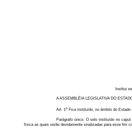
Institui 
A ASSEMBLÉIA LEGISLATIVA DO ESTADO DE GO
o
Art. 1
Fica instituído, no âmbito do Estado 
Parágrafo único. O selo instituído no capu
física as quais serão devidamente sinalizadas para esse fim 