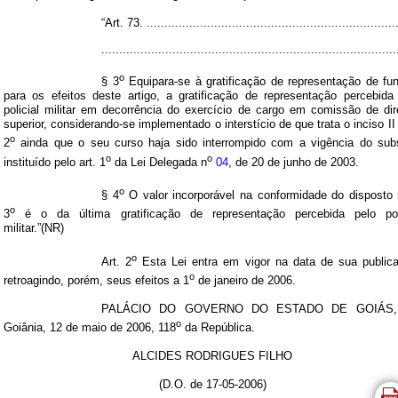
“Art. 73. ......................................................................
...................................................................................
o
§ 3
Equipara-se à gratificação de representação de fu
para os efeitos deste artigo, a gratificação de representação percebida
policial militar em decorrência do exercício de cargo em comissão de di
superior, considerando-se implementado o interstício de que trata o inciso II
o
2
ainda que o seu curso haja sido interrompido com a vigência do sub
o
o
instituído pelo art. 1
da Lei Delegada n
04
, de 20 de junho de 2003.
o
§ 4
O valor incorporável na conformidade do disposto
o
3
é o da última gratificação de representação percebida pelo poli
militar.”(NR)
o
Art. 2
Esta Lei entra em vigor na data de sua public
o
retroagindo, porém, seus efeitos a 1
de janeiro de 2006.
PALÁCIO DO GOVERNO DO ESTADO DE GOIÁS,
o
Goiânia, 12 de maio de 2006, 118
da República.
ALCIDES RODRIGUES FILHO
(D.O. de 17-05-2006)