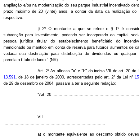
ampliação e/ou na modernização do seu parque industrial incentivado dent
prazo máximo de 20 (vinte) anos, a contar da data da realização do l
respectivo.
§ 2º O montante a que se refere o § 1º é consid
subvenção para investimento, podendo ser incorporado ao capital soci
pessoa jurídica titular do estabelecimento beneficiário do incentiv
mencionado ou mantido em conta de reserva para futuros aumentos de cap
vedada sua destinação para distribuição de dividendos ou qualquer 
parcela a título de lucro." (NR)
Art. 2º As alíneas "a" e "b" do inciso VII do art. 20 da
13.591
, de 18 de janeiro de 2000, acrescentadas pelo art. 2º da Lei nº
15
de 29 de dezembro de 2004, passam a ter a seguinte redação:
"Art. 20 .....................................................................
.................................................................................
VII 
..................................................................................
a) o montante equivalente ao desconto obtido dever