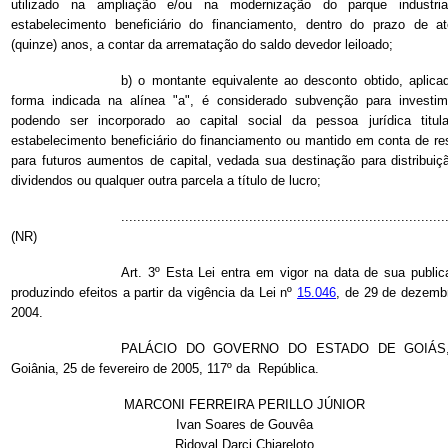
utilizado na ampliação e/ou na modernização do parque industri
estabelecimento beneficiário do financiamento, dentro do prazo de a
(quinze) anos, a contar da arrematação do saldo devedor leiloado;
b) o montante equivalente ao desconto obtido, aplica
forma indicada na alínea "a", é considerado subvenção para investim
podendo ser incorporado ao capital social da pessoa jurídica titul
estabelecimento beneficiário do financiamento ou mantido em conta de re
para futuros aumentos de capital, vedada sua destinação para distribuiç
dividendos ou qualquer outra parcela a título de lucro;
.................................................................................
(NR)
Art. 3º Esta Lei entra em vigor na data de sua public
produzindo efeitos a partir da vigência da Lei nº
15.046
, de 29 de dezemb
2004.
PALÁCIO DO GOVERNO DO ESTADO DE GOIÁS
Goiânia, 25 de fevereiro de 2005, 117º da República.
MARCONI FERREIRA PERILLO JÚNIOR
Ivan Soares de Gouvêa
Ridoval Darci Chiareloto