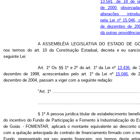
13.591, de 18 de ja
de 2000,
observad
alterações introdu
pela Lei nº 15.046, 
de dezembro de 20
dá outras providência
A ASSEMBLÉIA LEGISLATIVA DO ESTADO DE GO
nos termos do art. 10 da Constituição Estadual, decreta e eu sanci
seguinte Lei:
Art. 1º Os §§ 1º e 2º do art. 1º da
Lei nº
13.436
, de 
dezembro de 1998, acrescentados pelo art. 1º da
Lei nº
15.046
, de 
dezembro de 2004, passam a viger com a seguinte redação:
"Art. 1º ......................................................................
.................................................................................
§ 1º A pessoa jurídica titular de estabelecimento benefi
do incentivo do Fundo de Participação e Fomento à Industrialização do E
de Goiás - FOMENTAR, aplicará o montante equivalente ao desconto o
com a quitação antecipada do contrato de financiamento firmado com o 
Fundo, representado por seu agente financeiro, nos termos deste artig