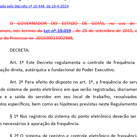
ada pelo Decreto nº 10.448, de 19-4-2024
.
O GOVERNADOR DO ESTADO DE GOIÁS, no uso de su
ionais, nos termos da
Lei nº 19.019
, de 25 de setembro de 2015, e
ta do Processo no 201500013002998,
DECRETA:
Art. 1º Este Decreto regulamenta o controle de frequência 
ação direta, autárquica e fundacional do Poder Executivo.
Art. 2º Para efeito do disposto no art. 1º, a frequência do se
do sistema de ponto eletrônico em que serão registradas, diariamen
a e a saída do servidor em seu local de trabalho, ressalvado
os específicos, bem como as hipóteses previstas neste Regulamento
§ 1º Nos registros do sistema do ponto eletrônico deverão ser
 necessários à apuração da frequência.
§ 2º O sistema de registro e controle eletrônico de frequênci