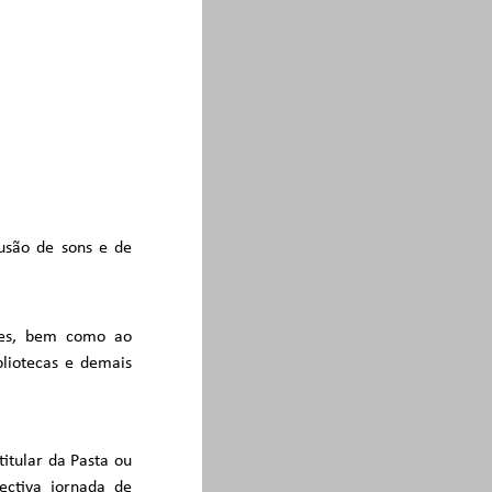
fusão de sons e de
tes, bem como ao
bliotecas e demais
titular da Pasta ou
ectiva jornada de