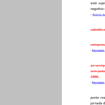
está suj
negativo 
-
Redação da
subsídio d
compensad
-
Revogado 
ao serviç
sem justa
1988.
-
Revogado 
ponto rea
jornada d