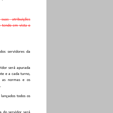
as atribuições
 tendo em vista o
dos servidores da
rvidor será apurada
te e a cada turno,
s as normas e os
.
 lançados todos os
a do servidor será