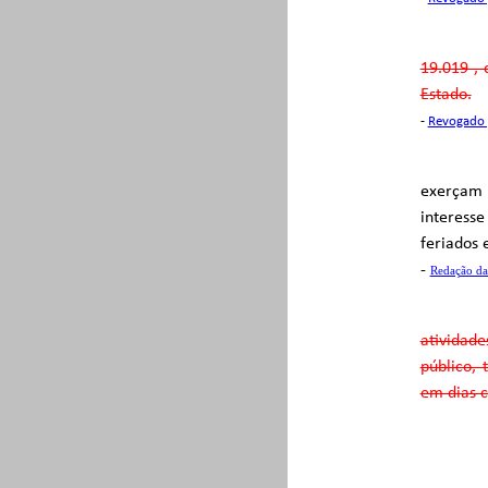
19.019 , 
Estado.
-
Revogado 
exerçam a
interess
feriados 
-
Redação da
atividade
público,
em dias c