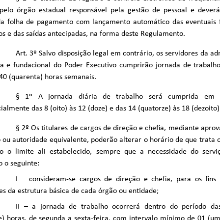
pelo órgão estadual responsável pela gestão de pessoal e deverá
da folha de pagamento com lançamento automático das eventuais fa
os e das saídas antecipadas, na forma deste Regulamento.
Art. 3º Salvo disposição legal em contrário, os servidores da ad
a e fundacional do Poder Executivo cumprirão jornada de trabalho
 40 (quarenta) horas semanais.
§ 1º A jornada diária de trabalho será cumprida em 0
ialmente das 8 (oito) às 12 (doze) e das 14 (quatorze) às 18 (dezoito)
§ 2º Os titulares de cargos de direção e chefia, mediante apro
 ou autoridade equivalente, poderão alterar o horário de que trata o
do o limite ali estabelecido, sempre que a necessidade do serviç
 o seguinte:
I – consideram-se cargos de direção e chefia, para os fins
es da estrutura básica de cada órgão ou entidade;
II – a jornada de trabalho ocorrerá dentro do período da
e) horas, de segunda a sexta-feira, com intervalo mínimo de 01 (