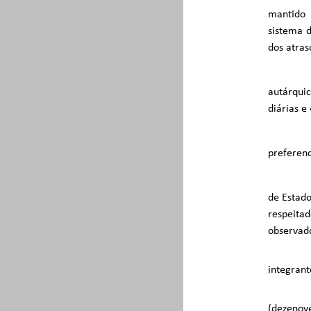
mantido 
sistema 
dos atras
autárquic
diárias e
preferenc
de Estado
respeita
observado
integrant
(dezenov