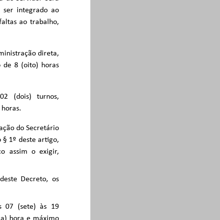
 ser integrado ao
ltas ao trabalho,
ministração direta,
 de 8 (oito) horas
2 (dois) turnos,
 horas.
vação do Secretário
 § 1º deste artigo,
o assim o exigir,
 deste Decreto, os
s 07 (sete) às 19
uma) hora e máximo