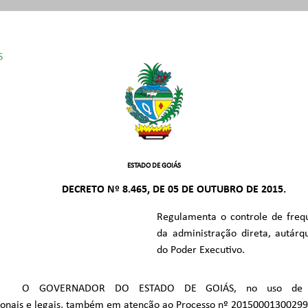
S
460/1988
º 8.587/2016
019/2015
º 9.798/2021
756/2020
º 9.802/2021
ESTADO DE GOIÁS
º 4.671/1996
º 10.448/2024
DECRETO Nº 8.465, DE 05 DE OUTUBRO DE 2015.
º 5.851/2003
Regulamenta o controle de frequ
da administração direta, autárq
do Poder Executivo.
O GOVERNADOR DO ESTADO DE GOIÁS, no uso de su
cionais e legais, também em atenção ao Processo nº 20150001300299