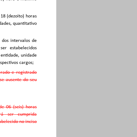
 18 (dezoito) horas
dades, quantitativo
 dos intervalos de
ser estabelecidos
 entidade, unidade
spectivos cargos;
rado e registrado
 se ausente do seu
de 06 (seis) horas
erá ser cumprida
abelecido no inciso