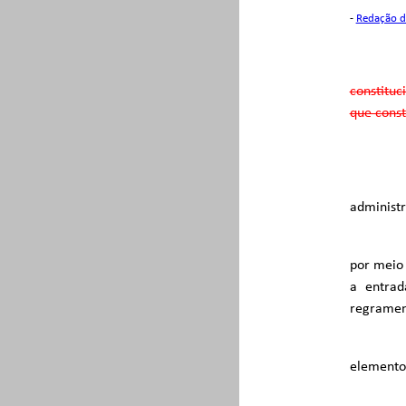
-
Redação d
constituc
que cons
administr
por meio 
a entrad
regrament
elementos