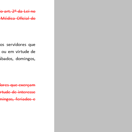
o art. 2º da Lei no
 Médica Oficial do
aos servidores que
a ou em virtude de
ábados, domingos,
idores que exerçam
rtude de interesse
mingos, feriados e