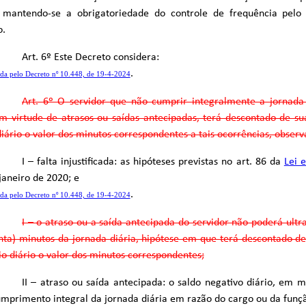
, mantendo-se a obrigatoriedade do controle de frequência pelo
o.
Art. 6º Este Decreto considera:
.
da pelo Decreto nº 10.448, de 19-4-2024
Art. 6º O servidor que não cumprir integralmente a jornada
em virtude de atrasos ou saídas antecipadas, terá descontado de 
diário o valor dos minutos correspondentes a tais ocorrências, observ
I – falta injustificada: as hipóteses previstas no art. 86 da
Lei 
janeiro de 2020; e
.
da pelo Decreto nº 10.448, de 19-4-2024
I – o atraso ou a saída antecipada do servidor não poderá ultr
nta) minutos da jornada diária, hipótese em que terá descontado 
io diário o valor dos minutos correspondentes;
II – atraso ou saída antecipada: o saldo negativo diário, em m
mprimento integral da jornada diária em razão do cargo ou da funçã