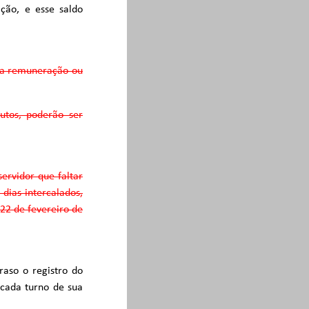
ação, e esse saldo
á a remuneração ou
nutos, poderão ser
servidor que faltar
 dias intercalados,
 22 de fevereiro de
raso o registro do
 cada turno de sua