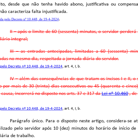
eito, desde que não tenha havido abono, justificativa ou compens
não caracteriza falta injustificada.
.
da pelo Decreto nº 10.448, de 19-4-2024
II – após o limite de 60 (sessenta) minutos, o servidor perder
iário integral;
III – as entradas antecipadas, limitadas a 60 (sessenta) mi
as no mesmo dia, respeitada a jornada diária do servidor.
pelo Decreto nº 10.448, de 19-4-2024
, art. 4, I, b.
IV – além das consequências de que tratam os incisos I e II, o 
o por mais de 30 (trinta) dias consecutivos ou 45 (quarenta e cinco)
 causa, incorrerá no disposto nos arts. 37 e 317 da
Lei nº 10.460
, de
pelo Decreto nº 10.448, de 19-4-2024
, art. 4, I, b.
Parágrafo único. Para o disposto neste artigo, considera-se at
lizado pelo servidor após 10 (dez) minutos do horário de início de
iária de trabalho.