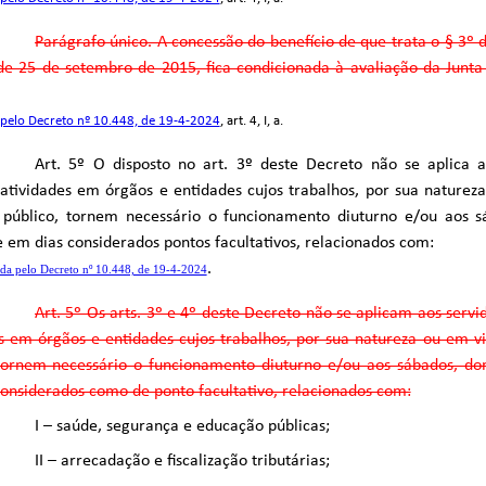
Parágrafo único. A concessão do benefício de que trata o § 3º d
de 25 de setembro de 2015, fica condicionada à avaliação da Junta
pelo Decreto nº 10.448, de 19-4-2024
, art. 4, I, a.
Art. 5º O disposto no art. 3º deste Decreto não se aplica 
tividades em órgãos e entidades cujos trabalhos, por sua naturez
e público, tornem necessário o funcionamento diuturno e/ou aos s
e em dias considerados pontos facultativos, relacionados com:
.
da pelo Decreto nº 10.448, de 19-4-2024
Art. 5º Os arts. 3º e 4º deste Decreto não se aplicam aos serv
s em órgãos e entidades cujos trabalhos, por sua natureza ou em vi
 tornem necessário o funcionamento diuturno e/ou aos sábados, do
onsiderados como de ponto facultativo, relacionados com:
I – saúde, segurança e educação públicas;
II – arrecadação e fiscalização tributárias;