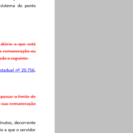
 sistema do ponto
 diária a que está
sua remuneração ou
ado o seguinte:
estadual nº 20.756
,
apassar o limite de
de sua remuneração
inutos, decorrente
o a que o servidor