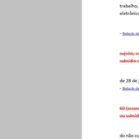
trabalho
eletrônic
-
Redação da
sujeito, 
subsídio 
de 28 de 
-
Redação da
60 (sesse
ou subsíd
do não cu