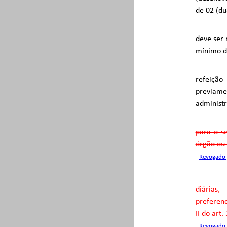
de 02 (du
deve ser 
mínimo de
refeição
previame
administr
para o se
órgão ou 
-
Revogado 
diárias
preferenc
II do art.
-
Revogado 