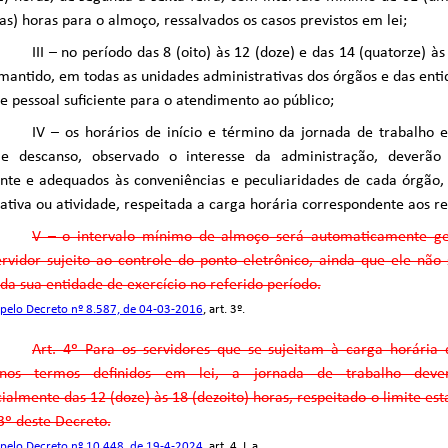
as) horas para o almoço, ressalvados os casos previstos em lei;
III – no período das 8 (oito) às 12 (doze) e das 14 (quatorze) às
mantido, em todas as unidades administrativas dos órgãos e das enti
 pessoal suficiente para o atendimento ao público;
IV – os horários de início e término da jornada de trabalho e
 e descanso, observado o interesse da administração, deverão 
nte e adequados às conveniências e peculiaridades de cada órgão,
ativa ou atividade, respeitada a carga horária correspondente aos re
V – o intervalo mínimo de almoço será automaticamente ge
rvidor sujeito ao controle do ponto eletrônico, ainda que ele não
da sua entidade de exercício no referido período.
pelo Decreto nº 8.587, de 04-03-2016
, art. 3º.
Art. 4º Para os servidores que se sujeitam à carga horária 
, nos termos definidos em lei, a jornada de trabalho dev
ialmente das 12 (doze) às 18 (dezoito) horas, respeitado o limite est
 3º deste Decreto.
pelo Decreto nº 10.448, de 19-4-2024
, art. 4, I, a.