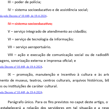
III – poder de polícia;
IV – sistema socioeducativo e de assistência social;
.
da pelo Decreto nº 10.448, de 19-4-2024
IV – sistema socioeducativo;
V – serviço integrado de atendimento ao cidadão;
VI – serviço de tecnologia da informação;
VII – serviço aeroportuário.
VIII – ação e execução de comunicação social ou de radiodi
agens, sonorização externa e imprensa oficial; e
.
pelo Decreto nº 10.448, de 19-4-2024
IX – promoção, manutenção e incentivo à cultura e às ar
ento de museus, teatros, centros culturais, arquivos históricos, bi
s ou instituições de caráter cultural.
.
pelo Decreto nº 10.448, de 19-4-2024
Parágrafo único. Para os fins previstos no caput deste artigo, o 
 estabelecerá a relação dos servidores em tal situação e a resp