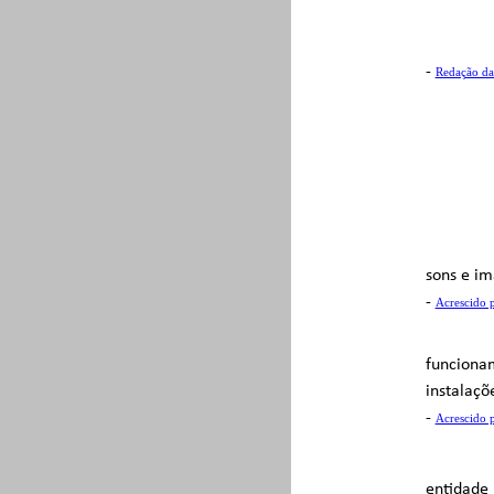
-
Redação da
sons e im
-
Acrescido 
funcionam
instalaçõe
-
Acrescido 
entidade