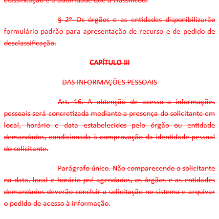
classificação e a autoridade que a classificou.
§ 2º Os órgãos e as entidades disponibilizarão
formulário padrão para apresentação de recurso e de pedido de
desclassificação.
CAPÍTULO III
DAS INFORMAÇÕES PESSOAIS
Art. 16. A obtenção de acesso a informações
pessoais será concretizada mediante a presença do solicitante em
local, horário e data estabelecidos pelo órgão ou entidade
demandados, condicionada à comprovação da identidade pessoal
do solicitante.
Parágrafo único. Não comparecendo o solicitante
na data, local e horário pré-agendados, os órgãos e as entidades
demandados deverão concluir a solicitação no sistema e arquivar
o pedido de acesso à informação.