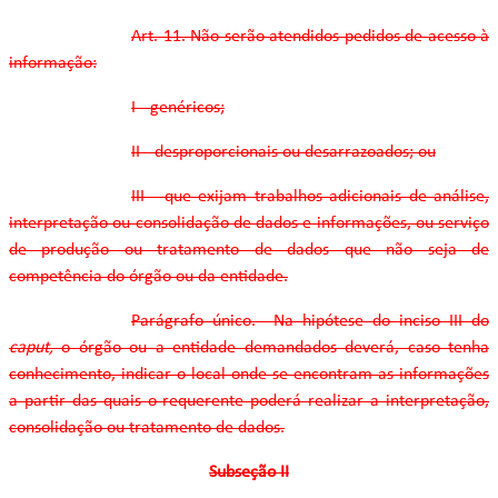
Art. 11. Não serão atendidos pedidos de acesso à
informação:
I - genéricos;
II - desproporcionais ou desarrazoados; ou
III - que exijam trabalhos adicionais de análise,
interpretação ou consolidação de dados e informações, ou serviço
de produção ou tratamento de dados que não seja de
competência do órgão ou da entidade.
Parágrafo único. Na hipótese do inciso III do
caput,
o órgão ou a entidade demandados deverá, caso tenha
conhecimento, indicar o local onde se encontram as informações
a partir das quais o requerente poderá realizar a interpretação,
consolidação ou tratamento de dados.
Subseção II