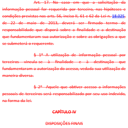
Art. 17. No caso em que a solicitação da
informação pessoal for requerida por terceiro, nas hipóteses e
condições previstas nos arts. 56, inciso II, 61 e 62 da Lei n.
18.025
,
de 22 de maio de 2013, deverá ser firmado termo de
responsabilidade que disporá sobre a finalidade e a destinação
que fundamentaram sua autorização e sobre as obrigações a que
se submeterá o requerente.
§ 1º A utilização de informação pessoal por
terceiros vincula-se à finalidade e à destinação que
fundamentaram a autorização do acesso, vedada sua utilização de
maneira diversa.
§ 2º Aquele que obtiver acesso a informações
pessoais de terceiros será responsabilizado por seu uso indevido,
na forma da lei.
CAPÍTULO IV
DISPOSIÇÕES FINAIS