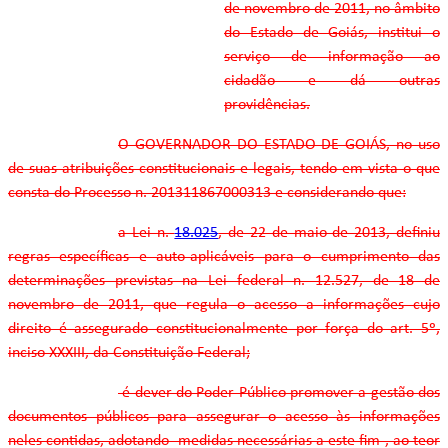
de novembro de 2011, no âmbito
do Estado de Goiás, institui o
serviço de informação ao
cidadão e dá outras
providências.
O GOVERNADOR DO ESTADO DE GOIÁS, no uso
de suas atribuições constitucionais e legais, tendo em vista o que
consta do Processo n. 201311867000313 e considerando que:
a Lei n.
18.025
, de 22 de maio de 2013, definiu
regras específicas e auto-aplicáveis para o cumprimento das
determinações previstas na Lei federal n. 12.527, de 18 de
novembro de 2011, que regula o acesso a informações cujo
direito é assegurado constitucionalmente por força do art. 5º,
inciso XXXIII, da Constituição Federal;
é dever do Poder Público promover a gestão dos
documentos públicos para assegurar o acesso às informações
neles contidas, adotando medidas necessárias a este fim , ao teor