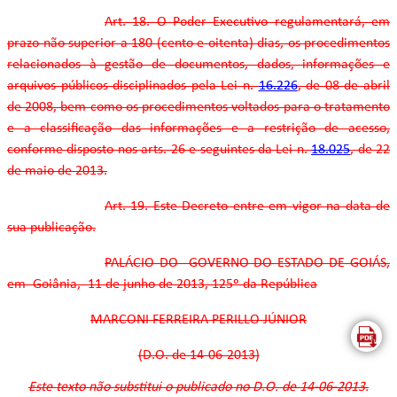
Art. 18. O Poder Executivo regulamentará, em
prazo não superior a 180 (cento e oitenta) dias, os procedimentos
relacionados à gestão de documentos, dados, informações e
arquivos públicos disciplinados pela Lei n.
16.226
, de 08 de abril
de 2008, bem como os procedimentos voltados para o tratamento
e a classificação das informações e a restrição de acesso,
conforme disposto nos arts. 26 e seguintes da Lei n.
18.025
, de 22
de maio de 2013.
Art. 19. Este Decreto entre em vigor na data de
sua publicação.
PALÁCIO DO GOVERNO DO ESTADO DE GOIÁS,
em Goiânia, 11 de junho de 2013, 125º da República
MARCONI FERREIRA PERILLO JÚNIOR
(D.O. de 14-06-2013)
Este texto não substitui o publicado no D.O. de 14-06-2013.