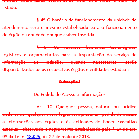
modelo padronizado estabelecido pela Controladoria-Geral do
Estado.
§ 4º O horário de funcionamento da unidade de
atendimento será o mesmo estabelecido para o funcionamento
do órgão ou entidade em que estiver inserida.
§ 5º Os recursos humanos, tecnológicos,
logísticos e orçamentários para a implantação do serviço de
informação ao cidadão, quando necessários, serão
disponibilizados pelos respectivos órgãos e entidades estaduais.
Subseção I
Do Pedido de Acesso a Informações
Art. 10. Qualquer pessoa, natural ou jurídica
poderá, por qualquer meio legítimo, apresentar pedido de acesso
a informações aos órgãos e às entidades do Poder Executivo
estadual, observado o regramento estabelecido pelo § 1º do art.
9º da Lei n.
18.025
, de 22 de maio de 2013.