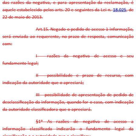
das razões da negativa, e para apresentação da reclamação, é
aquele estabelecido pelos arts. 20 e seguintes da Lei n.
18.025
, de
22 de maio de 2013.
Art.15. Negado o pedido de acesso à informação,
será enviada ao requerente, no prazo de resposta, comunicação
com:
I - razões da negativa de acesso e seu
fundamento legal;
II - possibilidade e prazo de recurso, com
indicação da autoridade que o apreciará;
III - possibilidade de apresentação de pedido de
desclassificação da informação, quando for o caso, com indicação
da autoridade classificadora que o apreciará.
§1º As razões de negativa de acesso a
informação classificada indicarão o fundamento legal da