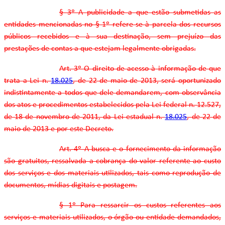
§ 3º A publicidade a que estão submetidas as
entidades mencionadas no § 1º refere-se à parcela dos recursos
públicos recebidos e à sua destinação, sem prejuízo das
prestações de contas a que estejam legalmente obrigadas.
Art. 3º O direito de acesso à informação de que
trata a Lei n.
18.025
, de 22 de maio de 2013, será oportunizado
indistintamente a todos que dele demandarem, com observância
dos atos e procedimentos estabelecidos pela Lei federal n. 12.527,
de 18 de novembro de 2011, da Lei estadual n.
18.025
, de 22 de
maio de 2013 e por este Decreto.
Art. 4º A busca e o fornecimento da informação
são gratuitos, ressalvada a cobrança do valor referente ao custo
dos serviços e dos materiais utilizados, tais como reprodução de
documentos, mídias digitais e postagem.
§ 1º Para ressarcir os custos referentes aos
serviços e materiais utilizados, o órgão ou entidade demandados,