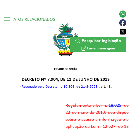
ATOS RELACIONADOS
▷ Lei Ordinária Nº 18.025/2013
Pesquisar legislação
Enviar mensagem
ESTADO DE GOIÁS
DECRETO Nº 7.904, DE 11 DE JUNHO DE 2013
-
Revogado pelo Decreto no 10.306, de 21-8-2023
, art. 43.
Regulamenta a Lei n.
18.025
, de
22 de maio de 2013, que dispõe
sobre o acesso à informação e a
aplicação da Lei n. 12.527, de 18