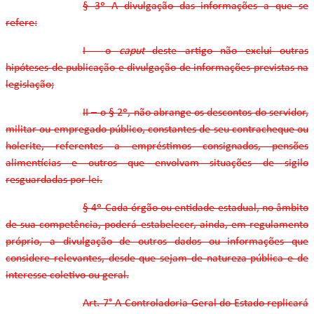
§ 3º A divulgação das informações a que se
refere:
I - o
caput
deste artigo não exclui outras
hipóteses de publicação e divulgação de informações previstas na
legislação;
II – o § 2º, não abrange os descontos do servidor,
militar ou empregado público, constantes de seu contracheque ou
holerite, referentes a empréstimos consignados, pensões
alimentícias e outros que envolvam situações de sigilo
resguardadas por lei.
§ 4º Cada órgão ou entidade estadual, no âmbito
de sua competência, poderá estabelecer, ainda, em regulamento
próprio, a divulgação de outros dados ou informações que
considere relevantes, desde que sejam de natureza pública e de
interesse coletivo ou geral.
Art. 7° A Controladoria-Geral do Estado replicará