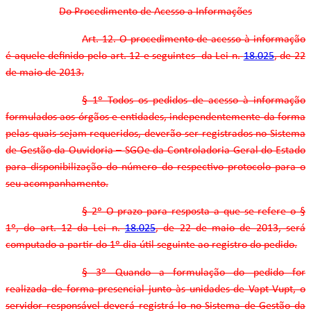
Do Procedimento de Acesso a Informações
Art. 12. O procedimento de acesso à informação
é aquele definido pelo art. 12 e seguintes da Lei n.
18.025
, de 22
de maio de 2013.
§ 1º Todos os pedidos de acesso à informação
formulados aos órgãos e entidades, independentemente da forma
pelas quais sejam requeridos, deverão ser registrados no Sistema
de Gestão da Ouvidoria – SGOe da Controladoria-Geral do Estado
para disponibilização do número do respectivo protocolo para o
seu acompanhamento.
§ 2º O prazo para resposta a que se refere o §
1º, do art. 12 da Lei n.
18.025
, de 22 de maio de 2013, será
computado a partir do 1º dia útil seguinte ao registro do pedido.
§ 3º Quando a formulação do pedido for
realizada de forma presencial junto às unidades de Vapt-Vupt, o
servidor responsável deverá registrá-lo no Sistema de Gestão da