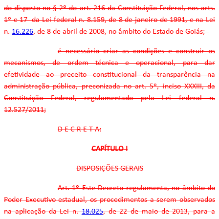
do disposto no § 2º do art. 216 da Constituição Federal, nos arts.
1º e 17 da Lei federal n. 8.159, de 8 de janeiro de 1991, e na Lei
n.
16.226
, de 8 de abril de 2008, no âmbito do Estado de Goiás;
é necessário criar as condições e construir os
mecanismos, de ordem técnica e operacional, para dar
efetividade ao preceito constitucional da transparência na
administração pública, preconizada no art. 5º, inciso XXXIII, da
Constituição Federal, regulamentado pela Lei federal n.
12.527/2011;
D E C R E T A:
CAPÍTULO I
DISPOSIÇÕES GERAIS
Art. 1º Este Decreto regulamenta, no âmbito do
Poder Executivo estadual, os procedimentos a serem observados
na aplicação da Lei n.
18.025
, de 22 de maio de 2013, para a