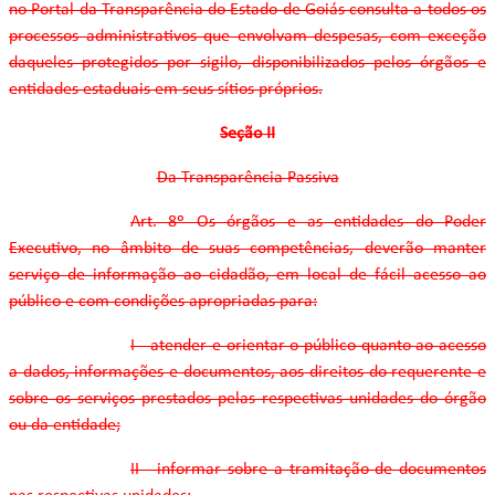
no Portal da Transparência do Estado de Goiás consulta a todos os
processos administrativos que envolvam despesas, com exceção
daqueles protegidos por sigilo, disponibilizados pelos órgãos e
entidades estaduais em seus sítios próprios.
Seção II
Da Transparência Passiva
Art. 8º Os órgãos e as entidades do Poder
Executivo, no âmbito de suas competências, deverão manter
serviço de informação ao cidadão, em local de fácil acesso ao
público e com condições apropriadas para:
I - atender e orientar o público quanto ao acesso
a dados, informações e documentos, aos direitos do requerente e
sobre os serviços prestados pelas respectivas unidades do órgão
ou da entidade;
II - informar sobre a tramitação de documentos