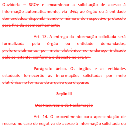
Ouvidoria – SGOe e encaminhar a solicitação de acesso à
informação automaticamente, via
Web
, ao órgão ou à entidade
demandados, disponibilizando o número do respectivo protocolo
para fins de acompanhamento.
Art. 13. A entrega da informação solicitada será
formalizada pelo órgão ou entidade demandados,
preferencialmente, por meio eletrônico no endereço indicado
pelo solicitante, conforme o disposto no art. 5º.
Parágrafo único. Os órgãos e as entidades
estaduais fornecerão as informações solicitadas por meio
eletrônico no formato de arquivo que dispuser.
Seção III
Dos Recursos e da Reclamação
Art. 14. O procedimento para apresentação de
recurso no caso de negativa de acesso à informação solicitada ou