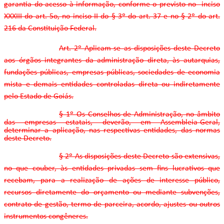
garantia do acesso à informação, conforme o previsto no inciso
XXXIII do art. 5o, no inciso II do § 3º do art. 37 e no § 2º do art.
216 da Constituição Federal.
Art. 2º Aplicam-se as disposições deste Decreto
aos órgãos integrantes da administração direta, às autarquias,
fundações públicas, empresas públicas, sociedades de economia
mista e demais entidades controladas direta ou indiretamente
pelo Estado de Goiás.
§ 1º Os Conselhos de Administração, no âmbito
das empresas estatais, deverão, em Assembleia-Geral,
determinar a aplicação, nas respectivas entidades, das normas
deste Decreto.
§ 2º As disposições deste Decreto são extensivas,
no que couber, às entidades privadas sem fins lucrativos que
recebam, para a realização de ações de interesse público,
recursos diretamente do orçamento ou mediante subvenções,
contrato de gestão, termo de parceira, acordo, ajustes ou outros
instrumentos congêneres.