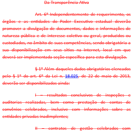
Da Transparência Ativa
Art. 6º Independentemente de requerimento, os
órgãos e as entidades do Poder Executivo estadual deverão
promover a divulgação de documentos, dados e informações de
natureza pública e de interesse coletivo ou geral, produzidos ou
custodiados, no âmbito de suas competências, sendo obrigatória a
sua disponibilização em seus sítios na Internet, local em que
deverá ser implementada seção específica para esta divulgação.
§ 1º Além daqueles dados obrigatórios elencados
pelo § 1º do art. 6º da Lei n.
18.025
, de 22 de maio de 2013,
deverão ser disponibilizados ainda:
I – resultados conclusivos de inspeções e
auditorias realizadas, bem como prestação de contas de
convênios celebrados, inclusive com informações sobre as
entidades privadas inadimplentes;
II – contratos de gestão celebrados com