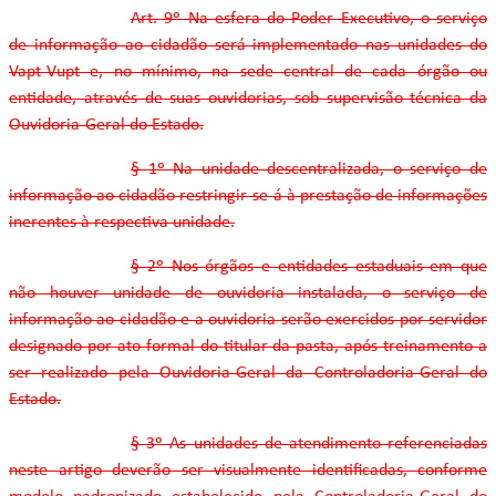
Art. 9º Na esfera do Poder Executivo, o serviço
de informação ao cidadão será implementado nas unidades do
Vapt-Vupt e, no mínimo, na sede central de cada órgão ou
entidade, através de suas ouvidorias, sob supervisão técnica da
Ouvidoria-Geral do Estado.
§ 1º Na unidade descentralizada, o serviço de
informação ao cidadão restringir-se-á à prestação de informações
inerentes à respectiva unidade.
§ 2º Nos órgãos e entidades estaduais em que
não houver unidade de ouvidoria instalada, o serviço de
informação ao cidadão e a ouvidoria serão exercidos por servidor
designado por ato formal do titular da pasta, após treinamento a
ser realizado pela Ouvidoria-Geral da Controladoria-Geral do
Estado.
§ 3º As unidades de atendimento referenciadas
neste artigo deverão ser visualmente identificadas, conforme