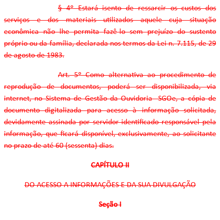
§ 4º Estará isento de ressarcir os custos dos
serviços e dos materiais utilizados aquele cuja situação
econômica não lhe permita fazê-lo sem prejuízo do sustento
próprio ou da família, declarada nos termos da Lei n. 7.115, de 29
de agosto de 1983.
Art. 5º Como alternativa ao procedimento de
reprodução de documentos, poderá ser disponibilizada, via
internet, no Sistema de Gestão da Ouvidoria -SGOe, a cópia de
documento digitalizada para acesso à informação solicitada,
devidamente assinada por servidor identificado responsável pela
informação, que ficará disponível, exclusivamente, ao solicitante
no prazo de até 60 (sessenta) dias.
CAPÍTULO II
DO ACESSO A INFORMAÇÕES E DA SUA DIVULGAÇÃO
Seção I