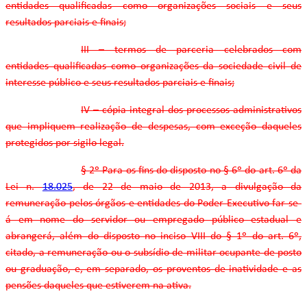
entidades qualificadas como organizações sociais e seus
resultados parciais e finais;
III – termos de parceria celebrados com
entidades qualificadas como organizações da sociedade civil de
interesse público e seus resultados parciais e finais;
IV – cópia integral dos processos administrativos
que impliquem realização de despesas, com exceção daqueles
protegidos por sigilo legal.
§ 2º Para os fins do disposto no § 6º do art. 6º da
Lei n.
18.025
, de 22 de maio de 2013, a divulgação da
remuneração pelos órgãos e entidades do Poder Executivo far-se-
á em nome do servidor ou empregado público estadual e
abrangerá, além do disposto no inciso VIII do § 1º do art. 6º,
citado, a remuneração ou o subsídio de militar ocupante de posto
ou graduação, e, em separado, os proventos de inatividade e as
pensões daqueles que estiverem na ativa.