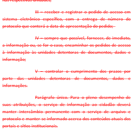
nas respectivas unidades;
III – receber e registrar o pedido de acesso em
sistema eletrônico específico, com a entrega de número do
protocolo que conterá a data de apresentação do pedido;
IV – sempre que possível, fornecer, de imediato,
a informação ou, se for o caso, encaminhar os pedidos de acesso
à informação às unidades detentoras de documentos, dados e
informação;
V – controlar o cumprimento dos prazos por
parte das unidades detentoras de documentos, dados e
informações.
Parágrafo único. Para o pleno desempenho de
suas atribuições, o serviço de informação ao cidadão deverá
manter intercâmbio permanente com o serviço de arquivo e
protocolo e manter-se informado acerca dos conteúdos atuais dos
portais e sítios institucionais.