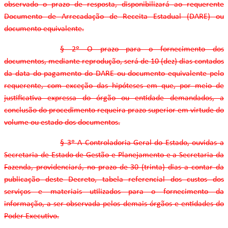
observado o prazo de resposta, disponibilizará ao requerente
Documento de Arrecadação de Receita Estadual (DARE) ou
documento equivalente.
§ 2º O prazo para o fornecimento dos
documentos, mediante reprodução, será de 10 (dez) dias contados
da data do pagamento do DARE ou documento equivalente pelo
requerente, com exceção das hipóteses em que, por meio de
justificativa expressa do órgão ou entidade demandados, a
conclusão do procedimento requeira prazo superior em virtude do
volume ou estado dos documentos.
§ 3º A Controladoria-Geral do Estado, ouvidas a
Secretaria de Estado de Gestão e Planejamento e a Secretaria da
Fazenda, providenciará, no prazo de 30 (trinta) dias a contar da
publicação deste Decreto, tabela referencial dos custos dos
serviços e materiais utilizados para o fornecimento da
informação, a ser observada pelos demais órgãos e entidades do
Poder Executivo.