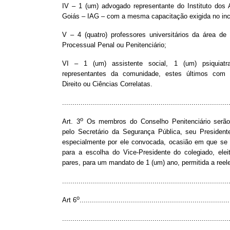
IV – 1 (um) advogado representante do Instituto dos
Goiás – IAG – com a mesma capacitação exigida no inci
V – 4 (quatro) professores universitários da área de 
Processual Penal ou Penitenciário;
VI – 1 (um) assistente social, 1 (um) psiquiatr
representantes da comunidade, estes últimos com
Direito ou Ciências Correlatas.
.................................................................................
o
Art. 3
Os membros do Conselho Penitenciário serã
pelo Secretário da Segurança Pública, seu Presiden
especialmente por ele convocada, ocasião em que se f
para a escolha do Vice-Presidente do colegiado, elei
pares, para um mandato de 1 (um) ano, permitida a reel
.................................................................................
o
Art 6
.........................................................................
.................................................................................