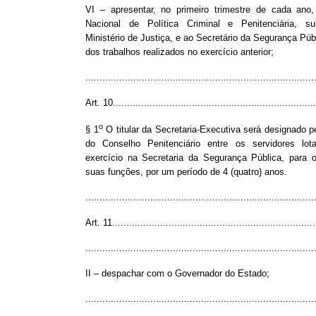
VI – apresentar, no primeiro trimestre de cada ano
Nacional de Política Criminal e Penitenciária, s
Ministério de Justiça, e ao Secretário da Segurança Públ
dos trabalhos realizados no exercício anterior;
.................................................................................
Art. 10........................................................................
o
§ 1
O titular da Secretaria-Executiva será designado p
do Conselho Penitenciário entre os servidores lo
exercício na Secretaria da Segurança Pública, para o
suas funções, por um período de 4 (quatro) anos.
.................................................................................
Art. 11........................................................................
.................................................................................
II – despachar com o Governador do Estado;
.................................................................................