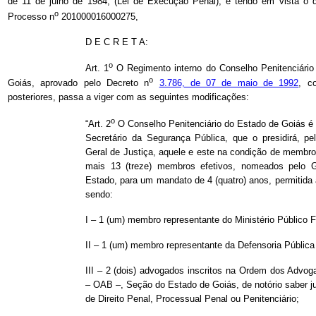
de 11 de julho de 1984, (Lei de Execução Penal), e tendo em vista o 
o
Processo n
201000016000275,
D E C R E T A:
o
Art. 1
O Regimento interno do Conselho Penitenciário
o
Goiás, aprovado pelo Decreto n
3.786, de 07 de maio de 1992
, c
posteriores, passa a viger com as seguintes modificações:
o
“Art. 2
O Conselho Penitenciário do Estado de Goiás é 
Secretário da Segurança Pública, que o presidirá, pe
Geral de Justiça, aquele e este na condição de membro
mais 13 (treze) membros efetivos, nomeados pelo 
Estado, para um mandato de 4 (quatro) anos, permitida
sendo:
I – 1 (um) membro representante do Ministério Público F
II – 1 (um) membro representante da Defensoria Pública
III – 2 (dois) advogados inscritos na Ordem dos Advog
– OAB –, Seção do Estado de Goiás, de notório saber ju
de Direito Penal, Processual Penal ou Penitenciário;