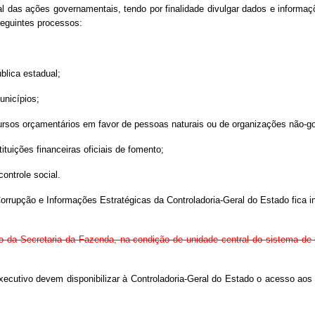
al das ações governamentais, tendo por finalidade divulgar dados e informa
eguintes processos:
blica estadual;
unicípios;
ursos orçamentários em favor de pessoas naturais ou de organizações não-g
ituições financeiras oficiais de fomento;
ontrole social.
orrupção e Informações Estratégicas da Controladoria-Geral do Estado fica i
no da Secretaria da Fazenda, na condição de unidade central do sistema de
ecutivo devem disponibilizar à Controladoria-Geral do Estado o acesso aos