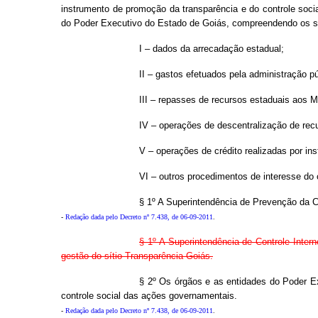
instrumento de promoção da transparência e do controle soci
do Poder Executivo do Estado de Goiás, compreendendo os s
I – dados da arrecadação estadual;
II – gastos efetuados pela administração pú
III – repasses de recursos estaduais aos M
IV – operações de descentralização de rec
V – operações de crédito realizadas por inst
VI – outros procedimentos de interesse do c
§ 1º A Superintendência de Prevenção da C
-
Redação dada pelo Decreto nº 7.438, de 06-09-2011
.
§ 1º A Superintendência de Controle Inter
gestão do sítio Transparência Goiás.
§ 2º Os órgãos e as entidades do Poder Ex
controle social das ações governamentais.
-
Redação dada pelo Decreto nº 7.438, de 06-09-2011
.