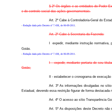
§ 2º Os órgãos e as entidades do Poder Ex
e do controle social das ações governamentais.
Art. 2º Cabe à Controladoria-Geral do Esta
-
Redação dada pelo Decreto nº 7.438, de 06-09-2011
.
Art. 2º Cabe à Secretaria da Fazenda:
I  expedir, mediante instrução normativ
Goiás.
-
Redação dada pelo Decreto nº 7.438, de 06-09-2011
.
I – expedir, mediante portaria de seu ti
Goiás;
II - estabelecer o cronograma de execução
Art. 3º As informações divulgadas no síti
Estadual, devendo essa restrição figurar de forma destacada 
Art. 4º O acesso ao sítio Transparência Go
Art. 5º As disposições deste Decreto não 