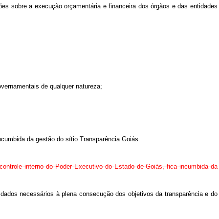
ções sobre a execução orçamentária e financeira dos órgãos e das entidades
overnamentais de qualquer natureza;
ncumbida da gestão do sítio Transparência Goiás.
 controle interno do Poder Executivo do Estado de Goiás, fica incumbida da
 dados necessários à plena consecução dos objetivos da transparência e do