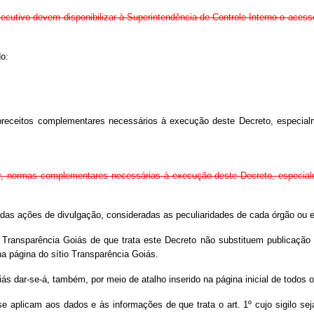
ecutivo devem disponibilizar à Superintendência de Controle Interno o aces
do:
a, preceitos complementares necessários à execução deste Decreto, especia
tular, normas complementares necessárias à execução deste Decreto, especi
 das ações de divulgação, consideradas as peculiaridades de cada órgão ou e
o Transparência Goiás de que trata este Decreto não substituem publicação
na página do sítio Transparência Goiás.
iás dar-se-á, também, por meio de atalho inserido na página inicial de todos 
se aplicam aos dados e às informações de que trata o art. 1º cujo sigilo 