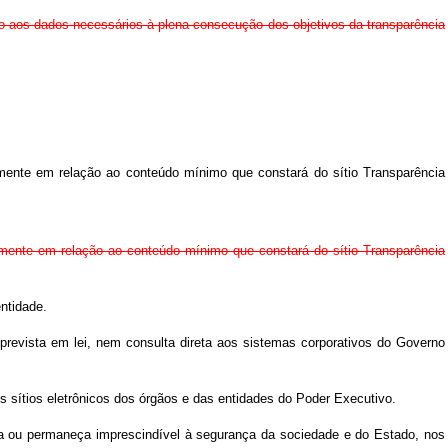
so aos dados necessários à plena consecução dos objetivos da transparência
lmente em relação ao conteúdo mínimo que constará do sítio Transparência
almente em relação ao conteúdo mínimo que constará do sítio Transparência
ntidade.
 prevista em lei, nem consulta direta aos sistemas corporativos do Governo
os sítios eletrônicos dos órgãos e das entidades do Poder Executivo.
seja ou permaneça imprescindível à segurança da sociedade e do Estado, nos