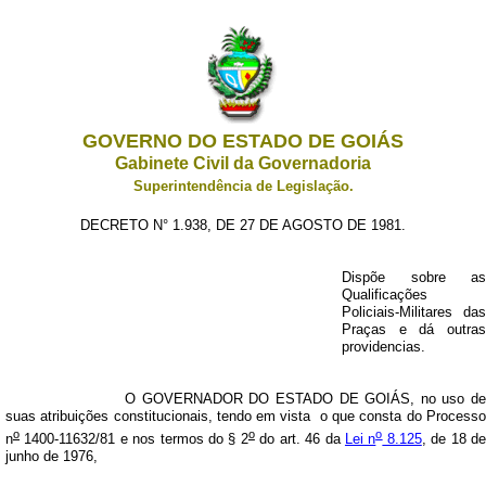
GOVERNO DO ESTADO DE GOIÁS
Gabinete Civil da Governadoria
Superintendência de Legislação.
DECRETO N° 1.938, DE 27 DE AGOSTO DE 1981.
Dispõe sobre as
Qualificações
Policiais-Militares das
Praças e dá outras
providencias.
O GOVERNADOR DO ESTADO DE GOIÁS, no uso de
suas atribuições constitucionais, tendo em vista
o que consta do Process
o
o
o
n
1400-11632/81 e nos termos do § 2
do art. 46 da
Lei n
8.125
, de 18 d
junho de 1976,