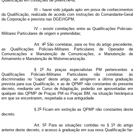
Qualificação em condições de preenchê-la;
III – haver sido julgado apto em prova de conhecimentos
da Qualificação, realizada de acordo com instruções do Comandante-Geral
da Corporação e prevista nas DGEI/IGPM;
IV – existir correlações entre as Qualificações Policiais-
Militares Particulares de origem e pretendidas;
o
Art. 4
São correlatas, para os fins do artigo precedente
as Qualificações Policiais-Militares Particulares de Operador de
Comunicações e Manutenção de Comunicações, e Manutenção de
Armamento e Manutenção de Motomecanização.
o
§ 1
As praças especialistas PM pertencentes 
Qualificações Policiais-Militares Particulares não correlatas às
discriminadas no “caput” deste artigo, ao atingirem a última graduação
prevista para sua Qualificação, e as de QPMP não constantes do presente
decreto, mediante um Curso de Adaptação, poderão ser aproveitadas em
qualquer das QPMP de Praças PM ou Praças BM, na situação hierárquica
em que se encontrarem, respeitada a sua antiguidade.
o
§ 2
Ficam em extinção as QPMP não constantes dest
decreto.
o
o
Art. 5
Para as situações contidas no § 1
do artig
anterior deste decreto, o acesso à graduação em sua nova Qualificação far-