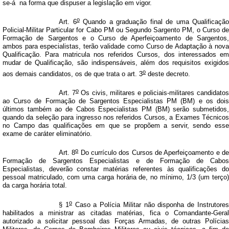
se-á
na forma que dispuser a legislação em vigor.
o
Art. 6
Quando a graduação final de uma Qualificação
Policial-Militar Particular for Cabo PM ou Segundo Sargento PM, o Curso de
Formação de Sargentos e o Curso de Aperfeiçoamento de Sargentos,
ambos para especialistas, terão validade como Curso de Adaptação à nova
Qualificação. Para matricula nos referidos Cursos, dos interessados em
mudar de Qualificação, são indispensáveis, além dos requisitos exigidos
o
aos demais candidatos, os de que trata o art. 3
deste decreto.
o
Art. 7
Os civis, militares e policiais-militares candidato
ao Curso de Formação de Sargentos Especialistas PM (BM) e os dois
últimos também ao de Cabos Especialistas PM (BM) serão submetidos,
quando da seleção para ingresso nos referidos Cursos, a Exames Técnicos
no Campo das qualificações em que se propõem a servir, sendo esse
exame de caráter eliminatório.
o
Art. 8
Do currículo dos Cursos de Aperfeiçoamento e d
Formação de Sargentos Especialistas e de Formação de Cabos
Especialistas, deverão constar matérias referentes às qualificações do
pessoal matriculado, com uma carga horária de, no mínimo, 1/3 (um terço)
da carga horária total.
o
§ 1
Caso a Polícia Militar não disponha de Instrutore
habilitados a ministrar as citadas matérias, fica o Comandante-Geral
autorizado a solicitar pessoal das Forças Armadas, de outras Polícias