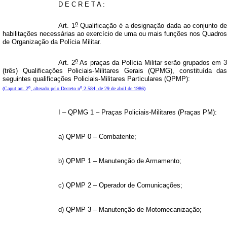
D E C R E T A :
o
Art. 1
Qualificação é a designação dada ao conjunto d
habilitações necessárias ao exercício de uma ou mais funções nos Quadros
de Organização da Polícia Militar.
o
Art. 2
As praças da Polícia Militar serão grupados em 
(três) Qualificações Policiais-Militares Gerais (QPMG), constituída das
seguintes qualificações Policiais-Militares Particulares (QPMP):
o
o
(Caput art. 2
, alterado pelo Decreto n
2.584, de 29 de abril de 1986)
I – QPMG 1 – Praças Policiais-Militares (Praças PM):
a) QPMP 0 – Combatente;
b) QPMP 1 – Manutenção de Armamento;
c) QPMP 2 – Operador de Comunicações;
d) QPMP 3 – Manutenção de Motomecanização;