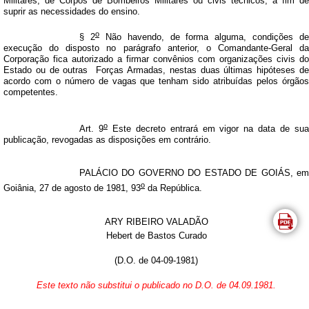
Militares, de Corpos de Bombeiros Militares ou civis técnicos, a fim de
suprir as necessidades do ensino.
o
§ 2
Não havendo, de forma alguma, condições de
execução do disposto no parágrafo anterior, o Comandante-Geral da
Corporação fica autorizado a firmar convênios com organizações civis do
Estado ou de outras
Forças Armadas, nestas duas últimas hipóteses d
acordo com o número de vagas que tenham sido atribuídas pelos órgãos
competentes.
o
Art. 9
Este decreto entrará em vigor na data de su
publicação, revogadas as disposições em contrário.
PALÁCIO DO GOVERNO DO ESTADO DE GOIÁS, em
o
Goiânia, 27 de agosto de 1981, 93
da República.
ARY RIBEIRO VALADÃO
Hebert de Bastos Curado
(D.O. de 04-09-1981)
Este texto não substitui o publicado no D.O. de 04.09.1981.