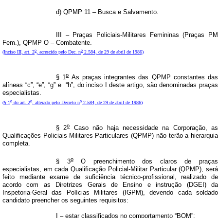
d) QPMP 11 – Busca e Salvamento.
III – Praças Policiais-Militares Femininas (Praças PM
Fem.), QPMP O – Combatente.
o
o
(Inciso III, art. 2
, acrescido pelo Dec. n
2.584, de 29 de abril de 1986)
o
§ 1
As praças integrantes das QPMP constantes das
alíneas “c”, “e”, “g” e
“h”, do inciso I deste artigo, são denominadas praça
especialistas.
o
o
o
(§ 1
do art. 2
, alterado pelo Decreto n
2.584, de 29 de abril de 1986)
o
§ 2
Caso não haja necessidade na Corporação, as
Qualificações Policiais-Militares Particulares (QPMP) não terão a hierarquia
completa.
o
§ 3
O preenchimento dos claros de praça
especialistas,
em cada Qualificação Policial-Militar
Particular (QPMP), ser
feito mediante exame de suficiência técnico-profissional, realizado de
acordo com as Diretrizes Gerais de Ensino e instrução (DGEI) da
Inspetoria-Geral das Polícias Militares (IGPM), devendo cada soldado
candidato preencher os seguintes requisitos:
I – estar classificados no comportamento “BOM”;