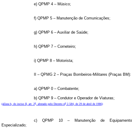
e) QPMP 4 – Músico;
f) QPMP 5 – Manutenção de Comunicações;
g) QPMP 6 – Auxiliar de Saúde;
h) QPMP 7 – Corneteiro;
i) QPMP 8 – Motorista;
II – QPMG 2 – Praças Bombeiros-Militares (Praças BM):
a) QPMP 0 – Combatente;
b) QPMP 9 – Condutor e Operador de Viaturas;
o
o
(alínea b, do inciso II, art. 2
, alterado pelo Decreto n
2.584, de 29 de abril de 1986)
c) QPMP 10 – Manutenção de Equipamento
Especializado;