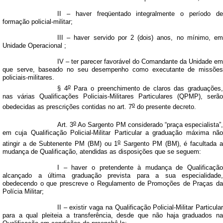
II – haver freqüentado integralmente o período de
formação policial-militar;
III – haver servido por 2 (dois) anos, no mínimo,
em
Unidade Operacional
;
IV – ter parecer favorável do Comandante da Unidade em
que serve, baseado no seu desempenho como executante de missões
policiais-militares.
o
§ 4
Para o preenchimento de claros das graduações,
nas várias Qualificações Policiais-Militares Particulares (QPMP), serão
o
obedecidas as prescrições contidas no art. 7
do presente decreto.
o
Art. 3
Ao Sargento PM considerado “praça especialista”
em cuja Qualificação Policial-Militar
Particular a graduação máxima não
o
atingir a de Subtenente PM (BM) ou 1
Sargento PM (BM), é facultada 
mudança de Qualificação, atendidas as disposições que se seguem:
I – haver o pretendente à mudança de Qualificação
alcançado a última graduação prevista para a sua especialidade,
obedecendo o que prescreve o Regulamento de Promoções de Praças da
Polícia Militar;
II – existir vaga na Qualificação Policial-Militar Particular
para a qual pleiteia a transferência, desde que não haja graduados na