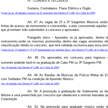
IV - CORDAS E TECLADOS:
Guitarra, Contrabaixo, Piano Elétrico e Órgão.
o
(Caput do art. 46 alterado e incisos I ao IV acrescidos pelo Decreto n
3.486, de 3 julho de 1990)
o
o
Art. 47. As vagas de 1
e 2
Sargentos Músicos serão
linhas de acesso de instrumento e concorrerão, a elas concorrendo aqueles 
que já tenham sido submetidos a concurso e aprovados.
Parágrafo único – Apurados os já aprovados, dentro 
instrumento,serão os mesmos promovidos dentro das vagas existentes ob
classificação obtida no concurso, que terá validade exclusiva para essa pr
o
o
o
(Caput do art. 47 alterado e § 1
e 2
transformados em parágrafo único, pelo Decreto n
3.486, de 3 julho de
Art. 48. Os aprovados em concurso para ingresso
o
somente poderão fazê-lo na graduação de Cabo PM ou 3
Sargento PM.
o
(
Art. 48 alterado pelo Decreto n
3.486, de 3 julho de 1990)
Art. 49. As Bandas de Músicas da Polícia Militar do E
com Soldados PM na condição de Aprendiz Músico.
o
(
Art. 49 alterado pelo Decreto n
3.486, de 3 julho de 1990)
Art. 50. A promoção à graduação de Subtenente se da
Mestre e será preenchida por concurso que obedecerá a normas baixadas p
Corporação.
Art. 51. Na promoção para graduado músico serão o