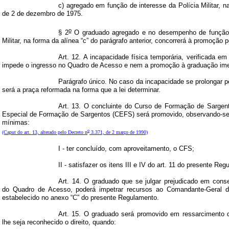
c) agregado em função de interesse da Polícia Militar, 
de 2 de dezembro de 1975.
o
§ 2
O graduado agregado e no desempenho de função d
Militar, na forma da alínea “c” do parágrafo anterior, concorrerá à promoção po
Art. 12. A incapacidade física temporária, verificada e
impede o ingresso no Quadro de Acesso e nem a promoção à graduação ime
Parágrafo único. No caso da incapacidade se prolongar po
será a praça reformada na forma que a lei determinar.
Art. 13. O concluinte do Curso de Formação de Sarge
Especial de Formação de Sargentos (CEFS) será promovido, observando-se
mínimas:
o
(Caput do art. 13, alterado pelo Decreto n
3.371, de 2 março de 1990)
I - ter concluído, com aproveitamento, o CFS;
II - satisfazer os itens III e IV do art. 11 do presente Re
Art. 14. O graduado que se julgar prejudicado em con
do Quadro de Acesso, poderá impetrar recursos ao Comandante-Geral d
estabelecido no anexo “C” do presente Regulamento.
Art. 15. O graduado será promovido em ressarcimento d
lhe seja reconhecido o direito, quando: