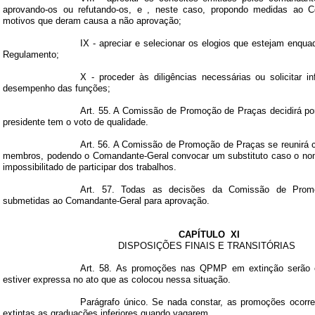
aprovando-os ou refutando-os, e , neste caso, propondo medidas ao 
motivos que deram causa a não aprovação;
IX - apreciar e selecionar os elogios que estejam enqu
Regulamento;
X - proceder às diligências necessárias ou solicitar 
desempenho das funções;
Art. 55. A Comissão de Promoção de Praças decidirá po
presidente tem o voto de qualidade.
Art. 56. A Comissão de Promoção de Praças se reunirá 
membros, podendo o Comandante-Geral convocar um substituto caso o no
impossibilitado de participar dos trabalhos.
Art. 57. Todas as decisões da Comissão de Prom
submetidas ao Comandante-Geral para aprovação.
CAPÍTULO
XI
DISPOSIÇÕES FINAIS E TRANSITÓRIAS
Art. 58. As promoções nas QPMP em extinção serão 
estiver expressa no ato que as colocou nessa situação.
Parágrafo único. Se nada constar, as promoções ocorr
extintas as graduações inferiores quando vagarem.