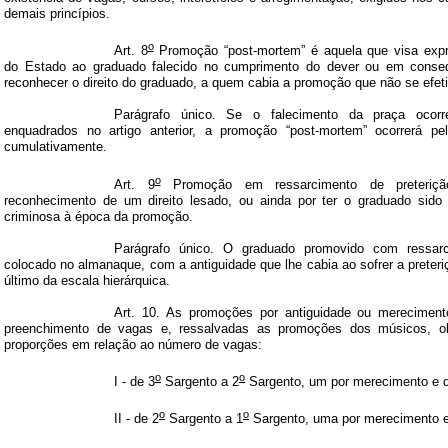
demais princípios.
o
Art. 8
Promoção “post-mortem” é aquela que visa expr
do Estado ao graduado falecido no cumprimento do dever ou em conseqü
reconhecer o direito do graduado, a quem cabia a promoção que não se efeti
Parágrafo único. Se o falecimento da praça oco
enquadrados no artigo anterior, a promoção “post-mortem” ocorrerá pel
cumulativamente.
o
Art. 9
Promoção em ressarcimento de preteriçã
reconhecimento de um direito lesado, ou ainda por ter o graduado sido
criminosa à época da promoção.
Parágrafo único. O graduado promovido com ressar
colocado no almanaque, com a antiguidade que lhe cabia ao sofrer a preteri
último da escala hierárquica.
Art. 10. As promoções por antiguidade ou mereciment
preenchimento de vagas e, ressalvadas as promoções dos músicos, o
proporções em relação ao número de vagas:
o
o
I - de 3
Sargento a 2
Sargento, um por merecimento e d
o
o
II - de 2
Sargento a 1
Sargento, uma por merecimento e