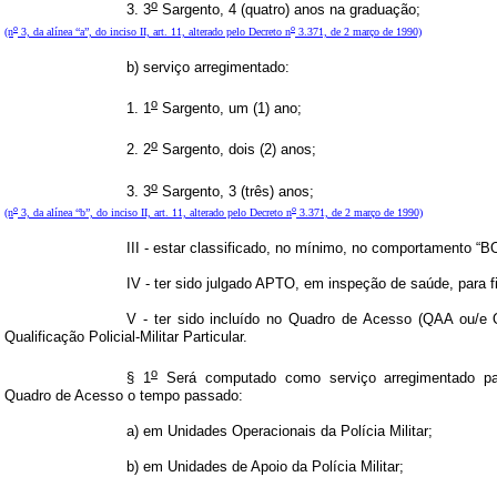
o
3. 3
Sargento, 4 (quatro) anos na graduação;
o
o
(n
3, da alínea “a”, do inciso II, art. 11, alterado pelo Decreto n
3.371, de 2 março de 1990)
b) serviço arregimentado:
o
1. 1
Sargento, um (1) ano;
o
2. 2
Sargento, dois (2) anos;
o
3. 3
Sargento, 3 (três) anos;
o
o
(n
3, da alínea “b”, do inciso II, art. 11, alterado pelo Decreto n
3.371, de 2 março de 1990)
III - estar classificado, no mínimo, no comportamento “B
IV - ter sido julgado APTO, em inspeção de saúde, para 
V - ter sido incluído no Quadro de Acesso (QAA ou/e
Qualificação Policial-Militar Particular.
o
§ 1
Será computado como serviço arregimentado pa
Quadro de Acesso o tempo passado:
a)
em Unidades Operacionais
da Polícia Militar;
b) em Unidades de Apoio da Polícia Militar;