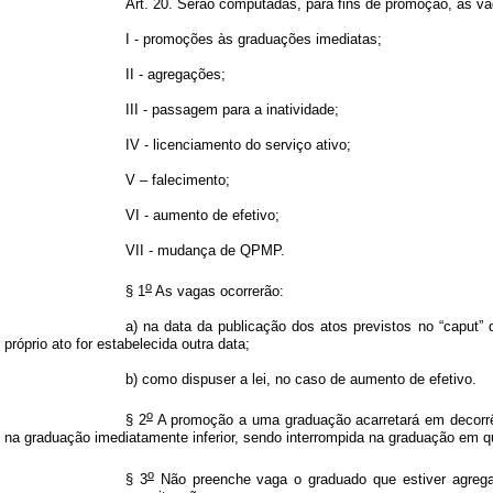
Art. 20. Serão computadas, para fins de promoção, as va
I - promoções às graduações imediatas;
II - agregações;
III - passagem para a inatividade;
IV - licenciamento do serviço ativo;
V – falecimento;
VI - aumento de efetivo;
VII - mudança de QPMP.
o
§ 1
As vagas ocorrerão:
a) na data da publicação dos atos previstos no “caput” d
próprio ato for estabelecida outra data;
b) como dispuser a lei, no caso de aumento de efetivo.
o
§ 2
A promoção a uma graduação acarretará em decorrê
na graduação imediatamente inferior, sendo interrompida na graduação em 
o
§ 3
Não preenche vaga o graduado que estiver agrega