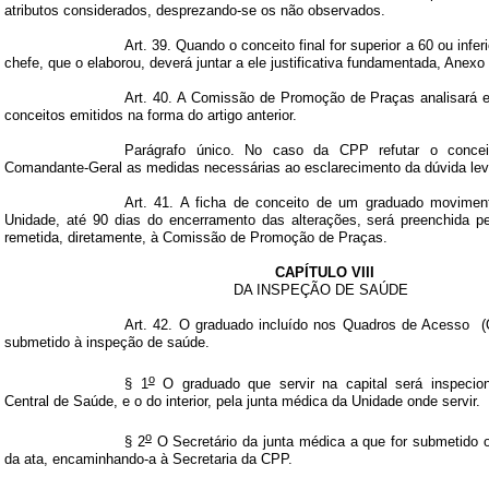
atributos considerados, desprezando-se os não observados.
Art. 39. Quando o conceito final for superior a 60 ou infe
chefe, que o elaborou, deverá juntar a ele justificativa fundamentada, Anexo
Art. 40. A Comissão de Promoção de Praças analisará e
conceitos emitidos na forma do artigo anterior.
Parágrafo único. No caso da CPP refutar o conceit
Comandante-Geral as medidas necessárias ao esclarecimento da dúvida le
Art. 41. A ficha de conceito de um graduado movimen
Unidade, até 90 dias do encerramento das alterações, será preenchida p
remetida, diretamente, à Comissão de Promoção de Praças.
CAPÍTULO VIII
DA INSPEÇÃO DE SAÚDE
Art. 42. O graduado incluído nos Quadros de Acesso
(
submetido à inspeção de saúde.
o
§ 1
O graduado que servir na capital será inspecio
Central de Saúde, e o do interior, pela junta médica da Unidade onde servir.
o
§ 2
O Secretário da junta médica a que for submetido o
da ata, encaminhando-a à Secretaria da CPP.