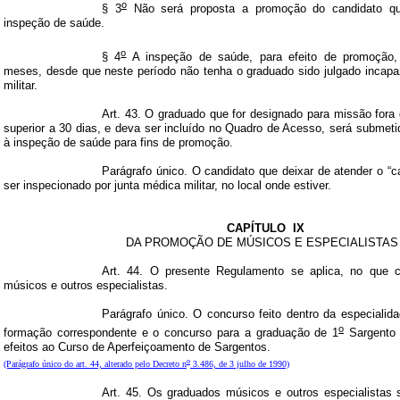
o
§ 3
Não será proposta a promoção do candidato qu
inspeção de saúde.
o
§ 4
A inspeção de saúde, para efeito de promoção,
meses, desde que neste período não tenha o graduado sido julgado incapaz 
militar.
Art. 43. O graduado que for designado para missão for
superior a 30 dias, e deva ser incluído no Quadro de Acesso, será submetid
à inspeção de saúde para fins de promoção.
Parágrafo único. O candidato que deixar de atender o “ca
ser inspecionado por junta médica militar, no local onde estiver.
CAPÍTULO
IX
DA PROMOÇÃO DE MÚSICOS E ESPECIALISTAS
Art. 44. O presente Regulamento se aplica, no que 
músicos e outros especialistas.
Parágrafo único. O concurso feito dentro da especialid
o
formação correspondente e o concurso para a graduação de 1
Sargento 
efeitos ao Curso de Aperfeiçoamento de Sargentos.
o
(Parágrafo único do art. 44, alterado pelo Decreto n
3.486, de 3 julho de 1990)
Art. 45. Os graduados músicos e outros especialistas 