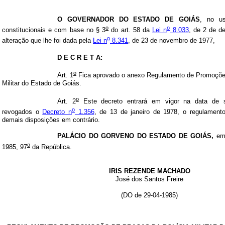
O GOVERNADOR DO ESTADO DE GOIÁS
, no us
o
o
constitucionais e com base no § 3
do art. 58 da
Lei n
8.033
, de 2 de d
o
alteração que lhe foi dada pela
Lei n
8.341
, de 23 de novembro de 1977,
D E C R E T A:
o
Art. 1
Fica aprovado o anexo Regulamento de Promoções
Militar do Estado de Goiás.
o
Art. 2
Este decreto entrará em vigor na data de s
o
revogados o
Decreto n
1.356
, de 13 de janeiro de 1978, o regulament
demais disposições em contrário.
PALÁCIO DO GORVENO DO ESTADO DE GOIÁS,
em 
o
1985, 97
da República.
IRIS REZENDE MACHADO
José dos Santos Freire
(DO de 29-04-1985)