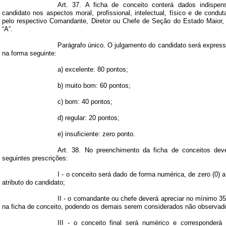
Art. 37. A ficha de conceito conterá dados indispen
candidato nos aspectos moral, profissional, intelectual, físico e de condut
pelo respectivo Comandante, Diretor ou Chefe de Seção do Estado Maior
“A”.
Parágrafo único. O julgamento do candidato será expres
na forma seguinte:
a) excelente: 80 pontos;
b) muito bom: 60 pontos;
c) bom: 40 pontos;
d) regular: 20 pontos;
e) insuficiente: zero ponto.
Art. 38. No preenchimento da ficha de conceitos dev
seguintes prescrições:
I - o conceito será dado de forma numérica, de zero (0) a 
atributo do candidato;
II - o comandante ou chefe deverá apreciar no mínimo 35
na ficha de conceito, podendo os demais serem considerados não observad
III - o conceito final será numérico e corresponderá