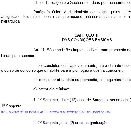
o
III - de 1
Sargento a Subtenente, duas por merecimento 
Parágrafo único. A distribuição das vagas pelos crit
antiguidade levará em conta as promoções anteriores para a mesm
hierárquica.
CAPÍTULO
III
DAS CONDIÇÕES BÁSICAS
Art. 11. São condições imprescindíveis para promoção d
hierárquico superior:
I - ter concluído com aproveitamento, até a data do ence
o curso ou concurso que o habilite para a promoção a que irá concorrer;
II - completar até a data da promoção, os seguintes requi
a)
interstício mínimo:
o
1. 1
Sargento, doze (12) anos de Sargento, sendo dois 
o
1
Sargento;
o
o
(
n
1, da alínea “a”, do inciso II, art. 11, alterado pelo Decreto n
4.761, de 6 março de 1997
)
o
2. 2
Sargento
, dois (2) anos na graduação;