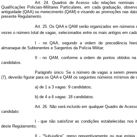
Art. 24. Quadros de Acesso são relações nominais 
Qualificações Policiais-Militares Particulares, em cada graduação, obser
antiguidade (QAA) ou merecimento (QAM) e visando as promoções nas datas
presente Regulamento.
Art. 25. Os QAA e QAM serão organizados em números de
vezes o número total de vagas, selecionados entre os mais antigos
em cad
I - no QAA, segundo a ordem de precedência hierár
almanaque de Subtenentes e Sargentos da Polícia Militar;
II - no QAM, conforme a ordem de pontos obtidos na
candidatos.
Parágrafo único. Se o número de vagas a serem preench
(7), deverão figurar para os QAA e QAM os seguintes números mínimos de 
a) de
1 a
3 vagas: 9 candidatos;
b) de
4 a
6 vagas: 18 candidatos.
Art. 26. Não será incluído
em qualquer Quadro
de Acesso 
candidato:
I - que não satisfizer as condições estabelecidas nos ite
deste Regulamento;
II - “Sub-judice”, preso preventivamente ou que esteja