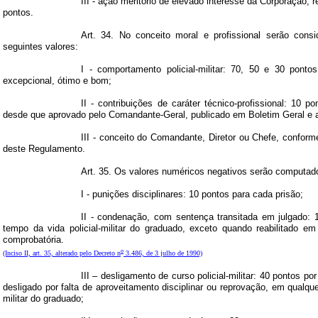
III - ação meritório de elevado interesse da Corporação,
pontos.
Art. 34. No conceito moral e profissional serão consi
seguintes valores:
I - comportamento policial-militar: 70, 50 e 30 ponto
excepcional, ótimo e bom;
II - contribuições de caráter técnico-profissional: 10 p
desde que aprovado pelo Comandante-Geral, publicado
em Boletim Geral
e 
III - conceito do Comandante, Diretor ou Chefe, conforme
deste Regulamento.
Art. 35. Os valores numéricos negativos serão computad
I - punições disciplinares: 10 pontos para cada prisão;
II - condenação, com sentença transitada em julgado: 
tempo da vida policial-militar do graduado, exceto quando reabilitado em
comprobatória.
o
(Inciso II, art. 35, alterado pelo Decreto n
3.486, de 3 julho de 1990)
III – desligamento de curso policial-militar: 40 pontos po
desligado por falta de aproveitamento disciplinar ou reprovação, em qualque
militar do graduado;