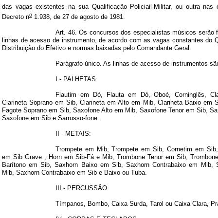
das vagas existentes na sua Qualificação Policiail-Militar, ou outra nas
o
Decreto n
1.938, de 27 de agosto de 1981.
Art. 46. Os concursos dos especialistas músicos serão 
linhas de acesso de instrumento, de acordo com as vagas constantes do 
Distribuição do Efetivo e normas baixadas pelo Comandante Geral.
Parágrafo único. As linhas de acesso de instrumentos sã
I - PALHETAS:
Flautim em Dó, Flauta em Dó, Oboé, Corninglês, Cla
Clarineta Soprano em Sib, Clarineta em Alto em Mib, Clarineta Baixo em 
Fagote Soprano em Sib, Saxofone Alto em Mib, Saxofone Tenor em Sib, Sa
Saxofone em Sib e Sarrusso-fone.
II - METAIS:
Trompete em Mib, Trompete em Sib, Cornetim em Sib,
em Sib Grave
, Horn em Sib-Fá e Mib, Trombone Tenor em Sib, Trombone
Barítono em Sib, Saxhorn Baixo em Sib, Saxhorn Contrabaixo em Mib, 
Mib, Saxhorn Contrabaixo em Sib e Baixo ou Tuba.
III - PERCUSSÃO:
Tímpanos, Bombo, Caixa Surda, Tarol ou Caixa Clara, Pra