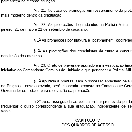
permaneça na mesma situação.
Art. 21. No caso de promoção em ressarcimento de prete
mais moderno dentro da graduação.
Art. 22. As promoções de graduados na Polícia Militar 
janeiro, 21 de maio e 21 de setembro de cada ano.
o
§ 1
As promoções por bravura e “post-mortem” ocorrerão
o
§ 2
As promoções dos concluintes de curso e concurs
conclusão dos mesmos.
Art. 23. O ato de bravura é apurado em investigação (inqu
iniciativa do Comandante-Geral ou da Unidade a que pertencer o Policial-Milit
o
§ 1
Apurada a bravura, será o processo apreciado pel
de Praças e, caso aprovado, será elaborada proposta ao Comandante-Gera
Governador do Estado para efetivação da promoção.
o
§ 2
Será assegurada ao policial-militar promovido por b
freqüentar o curso correspondente a sua graduação, independente de sel
vagas.
CAPÍTULO
V
DOS QUADROS DE ACESSO