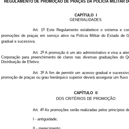
REGULAMENTO DE PROMOÇÃO DE PRAÇAS DA POLÍCIA MILITAR D
CAPÍTULO
I
GENERALIDADES
o
Art. 1
Este Regulamento estabelece o sistema e con
promoções de praças em serviço ativo na Polícia Militar do Estado de Go
gradual e sucessiva.
o
Art. 2
A promoção é um ato administrativo e visa a ate
Corporação para preenchimento de claros nas diversas graduações do Q
Distribuição de Efetivo.
o
Art. 3
A fim de permitir um acesso gradual e sucessivo
promoção de praças ou grau hierárquico superior deverá assegurar um fluxo r
CAPÍTULO
II
DOS CRITÉRIOS DE PROMOÇÃO
o
Art. 4
As promoções serão realizadas pelos princípios d
I - antiguidade;
II - merecimento;