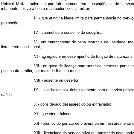
Policial Militar, salvo se por fato ocorrido em conseqüência de serviço
infamante, lesivo à honra e ao pudor policial-militar;
III - que atingir a idade-limite para permanência no servi
promoção;
IV - submetido a conselho de disciplina;
V - em cumprimento de pena restritiva de liberdade, m
livramento condicional;
VI - agregado e no desempenho de função de natureza civ
VII - no gozo de licença para tratar de interesse particul
pessoa da família, por mais de 6 (seis) meses;
VIII - ausente ou desertor;
IX - julgado incapaz definitivamente para o serviço polici
saúde;
X - considerado desaparecido ou extraviado;
XI - que vier a falecer;
XII - promovido por ato de bravura ou em ressarcimento d
XIII - licenciado do serviço ativo ou transferido para inati