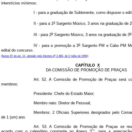
interstícios mínimos:
I - para a graduação de Subtenente, como dispuser o edit
o
II - para a 1
Sargento Músico, 3 anos na graduação de 2
o
o
III - para 2
Sargento Músico, 3 anos na graduação de 3
o
IV - para a promoção a 3
Sargento PM e Cabo PM Mús
edital do concurso.
o
(Inciso IV do art. 51, alterado pelo Decreto n
3.486, de 3 julho de 1990)
CAPÍTULO
X
DA COMISSÃO DE PROMOÇÃO DE PRAÇAS
Art. 52. A Comissão de Promoção de Praças será con
membros:
Presidente: Chefe do Estado Maior;
Membro nato: Diretor de Pessoal;
Membros: 2 Oficiais Superiores designados pelo Coman
de 1 (um) ano.
Art. 53. A Comissão de Promoção de Praças se reuni
acordo com o calendário constante no Anexo “C”, para a apreciaçã