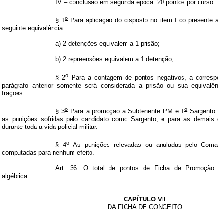
IV – conclusão em segunda época: 20 pontos por curso.
o
§ 1
Para aplicação do disposto no item I do presente a
seguinte equivalência:
a) 2 detenções equivalem a 1 prisão;
b) 2 repreensões equivalem a 1 detenção;
o
§ 2
Para a contagem de pontos negativos, a correspo
parágrafo anterior somente será considerada a prisão ou sua equivalê
frações.
o
o
§ 3
Para a promoção a Subtenente PM e 1
Sargento 
as punições sofridas pelo candidato como Sargento, e para as demais 
durante toda a vida policial-militar.
o
§ 4
As punições relevadas ou anuladas pelo Coman
computadas para nenhum efeito.
Art. 36. O total de pontos de Ficha de Promoção 
algébrica.
CAPÍTULO VII
DA FICHA DE CONCEITO