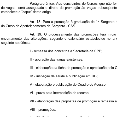
Parágrafo único. Aos concluintes de Cursos que não fo
de vagas, será assegurado o direito de promoção às vagas subseqüente
estabelece o “caput” deste artigo.
o
Art. 18. Para a promoção à graduação de 1
Sargento s
do Curso de Aperfeiçoamento de Sargento - CAS.
Art. 19. O processamento das promoções terá início
encerramento das alterações, segundo o calendário estabelecido no an
seguinte seqüência:
I - remessa dos conceitos à Secretaria da CPP;
II - apuração das vagas existentes;
III - elaboração da ficha de promoção e apreciação pela 
IV - inspeção de saúde e publicação em BG;
V - elaboração e publicação do Quadro de Acesso;
VI - prazo para interposição de recurso;
VII - elaboração das propostas de promoção e remessa 
VIII - promoções.