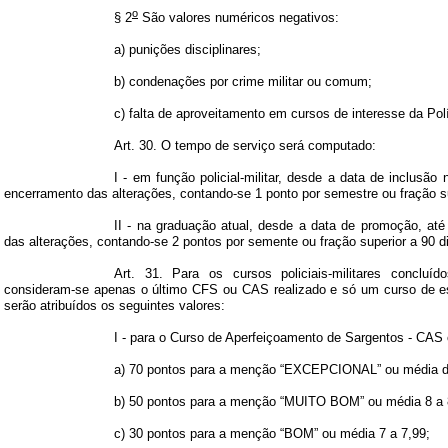
o
§ 2
São valores numéricos negativos:
a) punições disciplinares;
b) condenações por crime militar ou comum;
c) falta de aproveitamento em cursos de interesse da Políc
Art. 30. O tempo de serviço será computado:
I - em função policial-militar, desde a data de inclusã
encerramento das alterações, contando-se 1 ponto por semestre ou fração su
II - na graduação atual, desde a data de promoção, at
das alterações, contando-se 2 pontos por semente ou fração superior a 90 d
Art. 31. Para os cursos policiais-militares concluí
consideram-se apenas o último CFS ou CAS realizado e só um curso de es
serão atribuídos os seguintes valores:
I - para o Curso de Aperfeiçoamento de Sargentos - CAS 
a) 70 pontos para a menção “EXCEPCIONAL” ou média 
b) 50 pontos para a menção “MUITO BOM” ou média
8 a
c) 30 pontos para a menção “BOM” ou média
7 a
7,99;