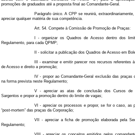
promoções de graduados até a proposta final ao Comandante-Geral.
Parágrafo único. A CPP se reunirá, extraordinariament
apreciar qualquer matéria de sua competência.
Art. 54. Compete à Comissão de Promoção de Praças:
I - organizar os Quadros de Acesso dentro dos limit
Regulamento, para cada QPMP;
II - solicitar a publicação dos Quadros de Acesso
em Bole
III - examinar e emitir parecer nos recursos referentes
de Acesso e direito a promoção;
IV - propor ao Comandante-Geral exclusão das praças
na forma prevista neste Regulamento;
V - apreciar as atas de conclusão dos Cursos d
Sargentos e propor a promoção dentro do limite de vagas;
VI - apreciar os processos e propor, se for o caso, as
“post-mortem” das praças da Corporação;
VII - apreciar a ficha de promoção elaborada pela Sec
Regulamento;
VIII - apreciar os conceitos emitidos pelos comandant