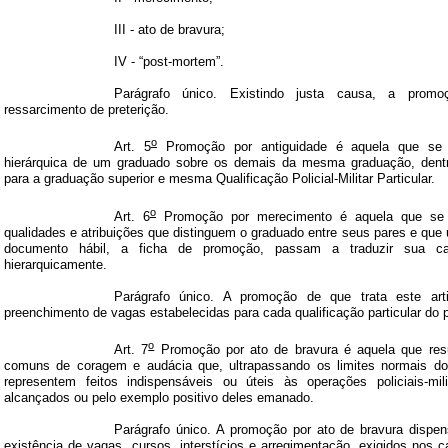
III - ato de bravura;
IV - “post-mortem”.
Parágrafo único. Existindo justa causa, a prom
ressarcimento de preterição.
o
Art. 5
Promoção por antiguidade é aquela que se 
hierárquica de um graduado sobre os demais da mesma graduação, dentr
para a graduação superior e mesma Qualificação Policial-Militar Particular.
o
Art. 6
Promoção por merecimento é aquela que se 
qualidades e atribuições que distinguem o graduado entre seus pares e que
documento hábil, a ficha de promoção, passam a traduzir sua ca
hierarquicamente.
Parágrafo único. A promoção de que trata este art
preenchimento de vagas estabelecidas para cada qualificação particular do pol
o
Art. 7
Promoção por ato de bravura é aquela que resu
comuns de coragem e audácia que, ultrapassando os limites normais do
representem feitos indispensáveis ou úteis às operações policiais-mili
alcançados ou pelo exemplo positivo deles emanado.
Parágrafo único. A promoção por ato de bravura dispen
existência de vagas, cursos, interstícios e arregimentação, exigidos nos