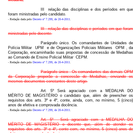
III  relação das disciplinas e dos períodos em que
foram ministradas pelo candidato.
- Redação dada pelo
Decreto nº 7.299, de 20-4-2011
.
III - relação das disciplinas e períodos em que foram
ministradas pelo docente.
Parágrafo único. Os comandantes de Unidades de
Polícia Militar  UPM  e de Organizações Policiais Militares  OPM , da
Corporação, encaminharão suas propostas de concessão de Medalhas
ao Comando de Ensino Policial Militar  CEPM.
- Redação dada pelo
Decreto nº 7.299, de 20-4-2011
.
Parágrafo único - Os comandantes das demais OPM
da Corporação proporão a concessão de Medalhas, enviando os
mesmos documentos constantes deste artigo.
Art. 5º Será agraciado com a MEDALHA DO
MÉRITO DE MAGISTÉRIO o candidato que, além de preencher os
requisitos dos arts. 3º e 4º, conte, ainda, com, no mínimo, 5 (cinco)
anos de efetiva e comprovada docência.
- Redação dada pelo
Decreto nº 7.299, de 20-4-2011
.
Art. 5º - Será agraciado com a MEDALHA DO
MÉRITO DE MAGISTÉRIO o docente que, além de atender os
requisitos dos arts. 3º e 4º, conte com, no mínimo, 5 (cinco) anos de