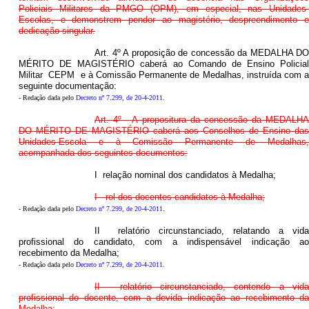
Policiais Militares da PMGO (OPM), em especial, nas Unidades-
Escolas, e demonstrem pendor ao magistério, despreendimento e
dedicação singular.
Art. 4º A proposição de concessão da MEDALHA DO
MÉRITO DE MAGISTÉRIO caberá ao Comando de Ensino Policial
Militar  CEPM  e à Comissão Permanente de Medalhas, instruída com a
seguinte documentação:
- Redação dada pelo
Decreto nº 7.299, de 20-4-2011
.
Art. 4º - A propositura da concessão da MEDALHA
DO MÉRITO DE MAGISTÉRIO caberá aos Conselhos de Ensino das
Unidades-Escola e à Comissão Permanente de Medalhas,
acompanhada dos seguintes documentos:
I  relação nominal dos candidatos à Medalha;
I - rol dos docentes candidatos à Medalha;
- Redação dada pelo
Decreto nº 7.299, de 20-4-2011
.
II  relatório circunstanciado, relatando a vida
profissional do candidato, com a indispensável indicação ao
recebimento da Medalha;
- Redação dada pelo
Decreto nº 7.299, de 20-4-2011
.
II - relatório circunstanciado, contendo a vida
profissional do docente, com a devida indicação ao recebimento da
Medalha;