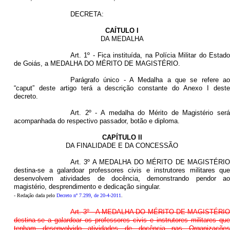
DECRETA:
CAÍTULO I
DA MEDALHA
Art. 1º - Fica instituída, na Polícia Militar do Estado
de Goiás, a MEDALHA DO MÉRITO DE MAGISTÉRIO.
Parágrafo único - A Medalha a que se refere ao
“caput” deste artigo terá a descrição constante do Anexo I deste
decreto.
Art. 2º - A medalha do Mérito de Magistério será
acompanhada do respectivo passador, botão e diploma.
CAPÍTULO II
DA FINALIDADE E DA CONCESSÃO
Art. 3º A MEDALHA DO MÉRITO DE MAGISTÉRIO
destina-se a galardoar professores civis e instrutores militares que
desenvolvem atividades de docência, demonstrando pendor ao
magistério, desprendimento e dedicação singular.
- Redação dada pelo
Decreto nº 7.299, de 20-4-2011
.
Art. 3º - A MEDALHA DO MÉRITO DE MAGISTÉRIO
destina-se a galardoar os professores civis e instrutores militares que
tenham desenvolvido atividades de docência nas Organizações