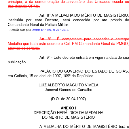
princípio, a da comemoração do aniversário das Unidades-Escola ou
das demais OPMs.
Art. 8º A MEDALHA DO MÉRITO DE MAGISTÉRIO,
instituída por este Decreto, será concedida por ato próprio do
Comandante-Geral da Polícia Militar.
- Redação dada pelo
Decreto nº 7.299, de 20-4-2011
.
Art. 8º - É competente para conceder e entregar
Medalha que trata este decreto o Cel. PM Comandante Geral da PMGO,
através de portaria.
Art. 9º - Este decreto entrará em vigor na data de sua
publicação.
PALÁCIO DO GOVERNO DO ESTADO DE GOIÁS,
em Goiânia, 15 de abril de 1997, 109º da República.
LUIZ ALBERTO MAGUITO VIVELA
Joneval Gomes de Carvalho
(D.O. de 30-04-1997)
ANEXO I
DESCRIÇÃO HERÁLDICA DA MEDALHA
DO MÉRITO DE MAGISTÉRIO
A MEDALHA DO MÉRITO DE MAGISTÉRIO terá o