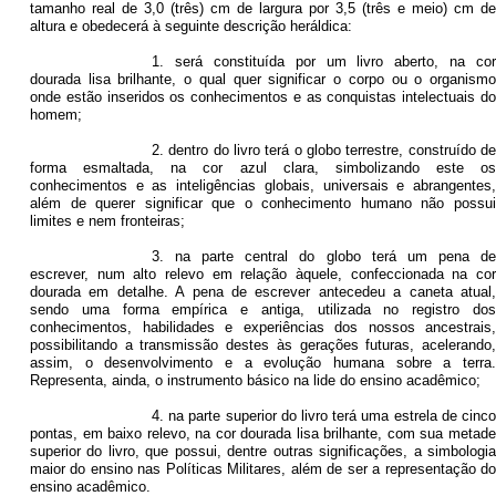
tamanho real de 3,0 (três) cm de largura por 3,5 (três e meio) cm de
altura e obedecerá à seguinte descrição heráldica:
1. será constituída por um livro aberto, na cor
dourada lisa brilhante, o qual quer significar o corpo ou o organismo
onde estão inseridos os conhecimentos e as conquistas intelectuais do
homem;
2. dentro do livro terá o globo terrestre, construído de
forma esmaltada, na cor azul clara, simbolizando este os
conhecimentos e as inteligências globais, universais e abrangentes,
além de querer significar que o conhecimento humano não possui
limites e nem fronteiras;
3. na parte central do globo terá um pena de
escrever, num alto relevo em relação àquele, confeccionada na cor
dourada em detalhe. A pena de escrever antecedeu a caneta atual,
sendo uma forma empírica e antiga, utilizada no registro dos
conhecimentos, habilidades e experiências dos nossos ancestrais,
possibilitando a transmissão destes às gerações futuras, acelerando,
assim, o desenvolvimento e a evolução humana sobre a terra.
Representa, ainda, o instrumento básico na lide do ensino acadêmico;
4. na parte superior do livro terá uma estrela de cinco
pontas, em baixo relevo, na cor dourada lisa brilhante, com sua metade
superior do livro, que possui, dentre outras significações, a simbologia
maior do ensino nas Políticas Militares, além de ser a representação do
ensino acadêmico.