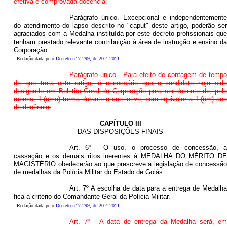
efetiva e comprovada docência.
Parágrafo único. Excepcional e independentemente
do atendimento do lapso descrito no "caput" deste artigo, poderão ser
agraciados com a Medalha instituída por este decreto profissionais que
tenham prestado relevante contribuição à área de instrução e ensino da
Corporação.
- Redação dada pelo
Decreto nº 7.299, de 20-4-2011
.
Parágrafo único - Para efeito de contagem de tempo
de que trata este artigo, é necessário que o candidato haja sido
designado em Boletim Geral da Corporação para ser docente de, pelo
menos, 1 (uma) turma durante o ano letivo, para equivaler a 1 (um) ano
de docência.
CAPÍTULO III
DAS DISPOSIÇÕES FINAIS
Art. 6º - O uso, o processo de concessão, a
cassação e os demais ritos inerentes à MEDALHA DO MÉRITO DE
MAGISTÉRIO obedecerão ao que prescreve a legislação de concessão
de medalhas da Polícia Militar do Estado de Goiás.
Art. 7º A escolha de data para a entrega de Medalha
fica a critério do Comandante-Geral da Polícia Militar.
- Redação dada pelo
Decreto nº 7.299, de 20-4-2011
.
Art. 7º - A data de entrega da Medalha será, em