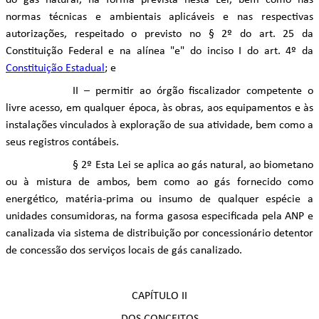
do gás natural, na forma prevista nesta Lei, bem como nas
normas técnicas e ambientais aplicáveis e nas respectivas
autorizações, respeitado o previsto no § 2º do art. 25 da
Constituição Federal e na alínea "e" do inciso I do art. 4º da
Constituição Estadual
; e
II – permitir ao órgão fiscalizador competente o
livre acesso, em qualquer época, às obras, aos equipamentos e às
instalações vinculados à exploração de sua atividade, bem como a
seus registros contábeis.
§ 2º Esta Lei se aplica ao gás natural, ao biometano
ou à mistura de ambos, bem como ao gás fornecido como
energético, matéria-prima ou insumo de qualquer espécie a
unidades consumidoras, na forma gasosa especificada pela ANP e
canalizada via sistema de distribuição por concessionário detentor
de concessão dos serviços locais de gás canalizado.
CAPÍTULO II