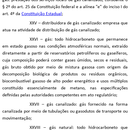
gás: prestação dos serviços locais de gás canalizado, consoante o
§ 2º do art. 25 da Constituição federal e a alínea "e" do inciso I do
art. 4º da
Constituição Estadual
;
XXV – distribuidora de gás canalizado: empresa que
atua na atividade de distribuição de gás canalizado;
XXVI – gás: todo hidrocarboneto que permanece
em estado gasoso nas condições atmosféricas normais, extraído
diretamente a partir de reservatórios petrolíferos ou gaseíferos,
cuja composição poderá conter gases úmidos, secos e residuais,
gás bruto obtido por meio de mistura gasosa com origem da
decomposição biológica de produtos ou resíduos orgânicos,
biocombustível gasoso de alto poder energético e usos múltiplos
constituído essencialmente de metano, nas especificações
definidas pelas autoridades competentes em ato regulatório;
XXVII – gás canalizado: gás fornecido na forma
canalizada por meio de tubulações ou gasodutos de transporte ou
movimentação;
XXVIII – gás natural: todo hidrocarboneto que