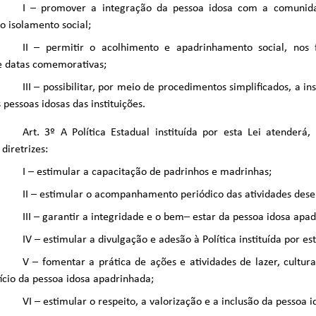
I – promover a integração da pessoa idosa com a comunid
 o isolamento social;
II – permitir o acolhimento e apadrinhamento social, nos 
e datas comemorativas;
III – possibilitar, por meio de procedimentos simplificados, a in
 pessoas idosas das instituições.
Art. 3º A Política Estadual instituída por esta Lei atenderá,
diretrizes:
I – estimular a capacitação de padrinhos e madrinhas;
II – estimular o acompanhamento periódico das atividades dese
III – garantir a integridade e o bem– estar da pessoa idosa apa
IV – estimular a divulgação e adesão à Política instituída por est
V – fomentar a prática de ações e atividades de lazer, cultura
cio da pessoa idosa apadrinhada;
VI – estimular o respeito, a valorização e a inclusão da pessoa 