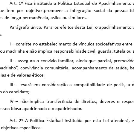
Art. 1º Fica instituída a Política Estadual de Apadrinhamento 
que tem por objetivo promover a integração social da pessoa i
ões de longa permanência, asilos ou similares.
Parágrafo único. Para os efeitos desta Lei, o apadrinhamento a
o:
I – consiste no estabelecimento de vínculos socioafetivos entre
ou madrinha e não implica responsabilidade civil, guarda, tutela ou 
II – assegura o convívio familiar, ainda que parcial, promovido
padrinho”, convivência comunitária, acompanhamento da saúde, 
ias e de valores éticos;
III – levará em consideração a compatibilidade de perfis, a d
o do candidato;
IV – não implica transferência de direitos, deveres e respon
essoa idosa apadrinhada e o apadrinhador.
Art. 2º A Política Estadual instituída por esta Lei atenderá, 
 objetivos específicos: