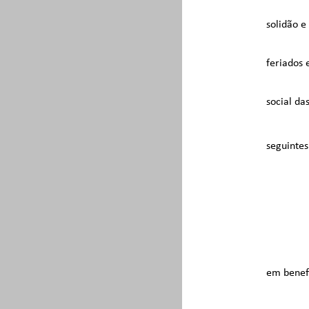
solidão e
feriados 
social das
seguintes 
em benefí