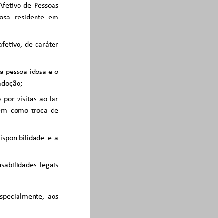
Afetivo de Pessoas
dosa residente em
fetivo, de caráter
 a pessoa idosa e o
adoção;
 por visitas ao lar
bem como troca de
isponibilidade e a
sabilidades legais
especialmente, aos