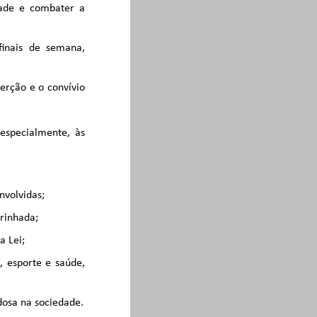
ade e combater a
finais de semana,
serção e o convívio
 especialmente, às
nvolvidas;
drinhada;
a Lei;
, esporte e saúde,
idosa na sociedade.