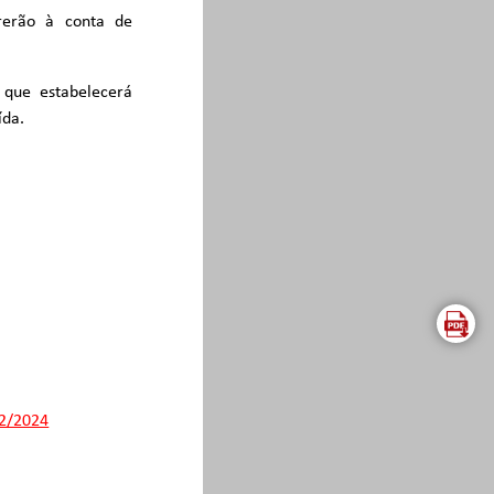
rrerão à conta de
 que estabelecerá
ída.
12/2024