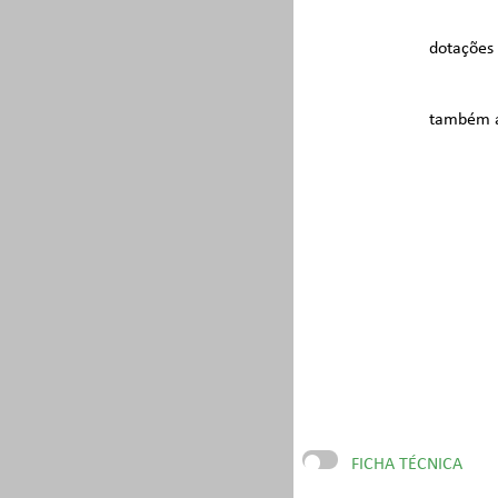
dotações 
também a 
FICHA TÉCNICA