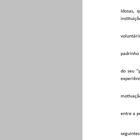
Idosas, 
instituiç
voluntári
padrinho 
do seu “
experiênc
motivaçã
entre a p
seguintes