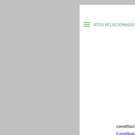
ATOS RELACIONADO
▷ Constituição Estadual
▷ Lei Ordinária Nº 14.
▷ Decreto Numerado N
constituc
Constitui