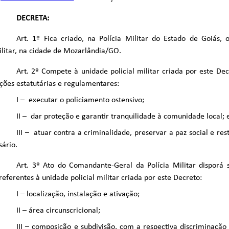
DECRETA:
Art. 1º Fica criado, na Polícia Militar do Estado de Goiás,
ilitar, na cidade de Mozarlândia/GO.
Art. 2º Compete à unidade policial militar criada por este Dec
ições estatutárias e regulamentares:
I – executar o policiamento ostensivo;
II – dar proteção e garantir tranquilidade à comunidade local; 
III – atuar contra a criminalidade, preservar a paz social e rest
sário.
Art. 3º Ato do Comandante-Geral da Polícia Militar disporá 
referentes à unidade policial militar criada por este Decreto:
I – localização, instalação e ativação;
II – área circunscricional;
III – composição e subdivisão, com a respectiva discriminaçã