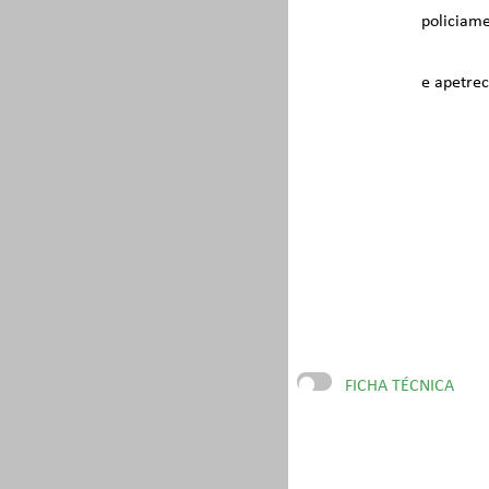
policiame
e apetrec
FICHA TÉCNICA