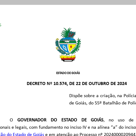
S
 /1989
050/2001
º 9.842/2021
ESTADO DE GOIÁS
DECRETO Nº 10.574, DE 22 DE OUTUBRO DE 2024
Dispõe sobre a criação, na Políci
de Goiás, do 55º Batalhão de Políc
O
GOVERNADOR DO ESTADO DE GOIÁS
, no uso de s
ionais e legais, com fundamento no inciso IV e na alínea “a” do inciso 
ção do Estado de Goiás
e em atenção ao Processo nº 2024000020944