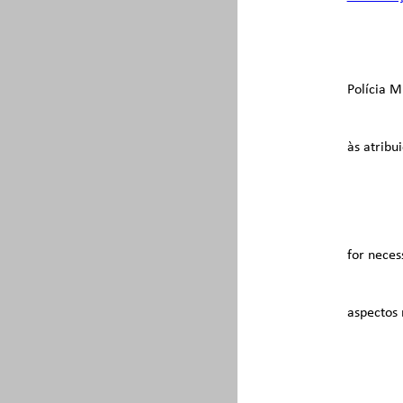
Polícia M
às atribu
for neces
aspectos 