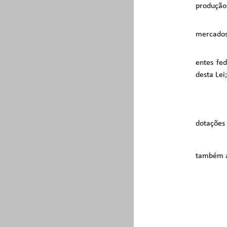
produção
mercados 
entes fe
desta Lei;
dotações 
também a 