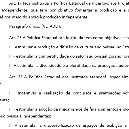
Art. 1º Fica instituída a Política Estadual de Incentivo aos Proj
 Independente, que tem por objetivo fomentar a produção e a d
al por meio do apoio à produção independente.
Parágrafo único. (VETADO).
Art. 2º A Política Estadual ora instituída tem como objetivos esp
I – estimular a produção e difusão da cultura audiovisual no Est
II – estimular a competitividade do setor audiovisual goiano no
III – estimular a diversidade e a pluralidade na produção audiov
Art. 3º A Política Estadual ora instituída atenderá, especialm
:
I – incentivar a realização de concursos e premiações vo
ente;
II – estimular a adoção de mecanismos de financiamentos e ince
audiovisuais independentes;
III – estimular a disponibilização de espaços de exibição e