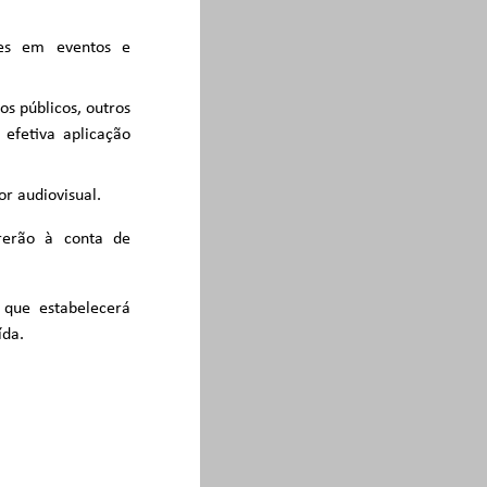
tes em eventos e
s públicos, outros
efetiva aplicação
or audiovisual.
rrerão à conta de
 que estabelecerá
ída.