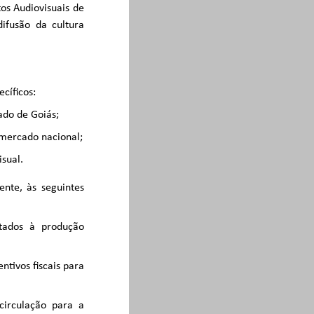
etos Audiovisuais de
ifusão da cultura
ecíficos:
ado de Goiás;
 mercado nacional;
isual.
ente, às seguintes
ltados à produção
ntivos fiscais para
 circulação para a