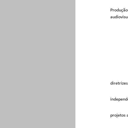
Produção
audiovisu
diretrizes
independ
projetos 