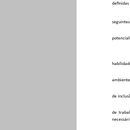
definidas
seguintes
potencial
habilidad
ambiente 
de inclus
de traba
necessári