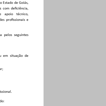
no Estado de Goiás,
 com deficiência,
e apoio técnico,
s profissionais e
a pelos seguintes
ou em situação de
or;
ssional.
do: