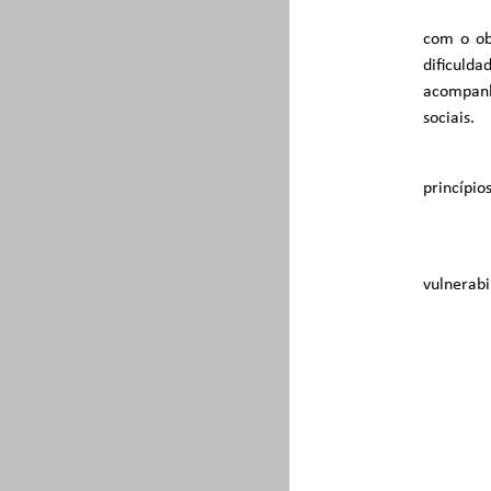
com o ob
dificuld
acompanh
sociais.
princípios
vulnerabi