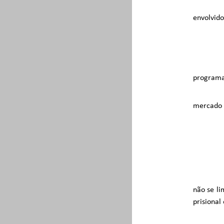
envolvido
programas
mercado 
não se li
prisional