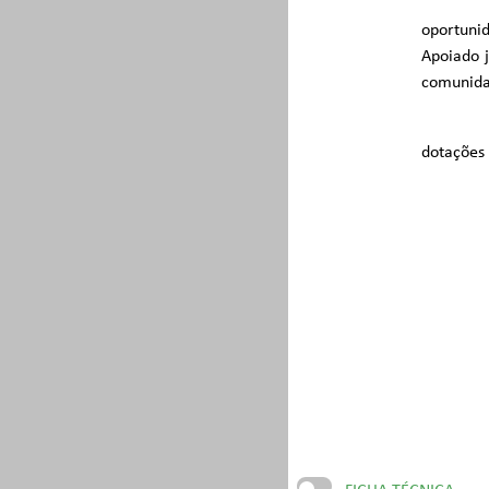
oportuni
Apoiado j
comunida
dotações 