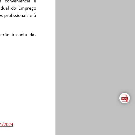
 conveniência e
tadual do Emprego
 profissionais e à
rerão à conta das
04/2024