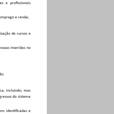
s e profissionais
 emprego e renda;
lização de cursos e
soas inseridas no
do:
ca, incluindo, mas
egressos do sistema
em identificadas e