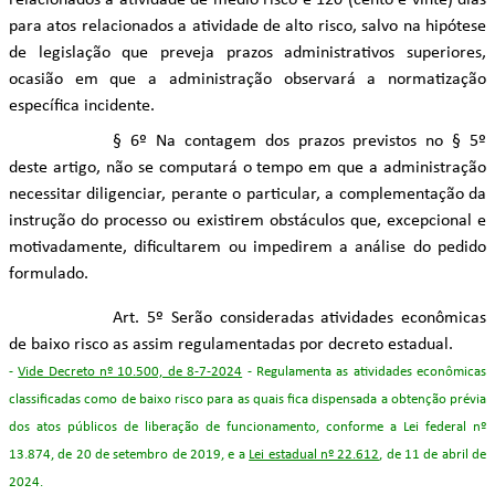
relacionados a atividade de médio risco e 120 (cento e vinte) dias
para atos relacionados a atividade de alto risco, salvo na hipótese
de legislação que preveja prazos administrativos superiores,
ocasião em que a administração observará a normatização
específica incidente.
§ 6º Na contagem dos prazos previstos no § 5º
deste artigo, não se computará o tempo em que a administração
necessitar diligenciar, perante o particular, a complementação da
instrução do processo ou existirem obstáculos que, excepcional e
motivadamente, dificultarem ou impedirem a análise do pedido
formulado.
Art. 5º Serão consideradas atividades econômicas
de baixo risco as assim regulamentadas por decreto estadual.
-
Vide Decreto nº 10.500, de 8-7-2024
- Regulamenta as atividades econômicas
classificadas como de baixo risco para as quais fica dispensada a obtenção prévia
dos atos públicos de liberação de funcionamento, conforme a Lei federal nº
13.874, de 20 de setembro de 2019, e a
Lei estadual nº 22.612
, de 11 de abril de
2024.