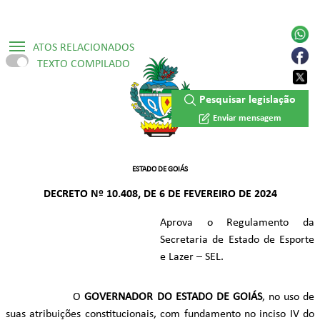
ATOS RELACIONADOS
TEXTO COMPILADO
▷ Constituição Estadual /1989
Pesquisar legislação
▷ Lei Ordinária Nº 18.025/2013
Enviar mensagem
▷ Lei Ordinária Nº 18.672/2014
▷ Lei Ordinária Nº 20.417/2019
ESTADO DE GOIÁS
DECRETO Nº 10.408, DE 6 DE FEVEREIRO DE 2024
▷ Lei Ordinária Nº 21.792/2023
Aprova o Regulamento da
▷ Decreto Numerado Nº 9.555/2019
Secretaria de Estado de Esporte
▷ Decreto Numerado Nº 10.903/2026
e Lazer – SEL.
O
GOVERNADOR DO ESTADO DE GOIÁS
, no uso de
suas atribuições constitucionais, com fundamento no inciso IV do