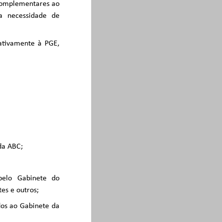
complementares ao
a necessidade de
mativamente à PGE,
 da ABC;
pelo Gabinete do
es e outros;
dos ao Gabinete da