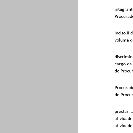
integran
Procurado
inciso II 
volume de
discrimin
cargo da 
do Procur
Procurado
do Procu
prestar 
atividade
atividade