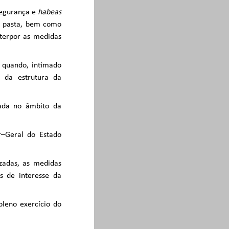
segurança e
habeas
va pasta, bem como
nterpor as medidas
a quando, intimado
e da estrutura da
ntada no âmbito da
or–Geral do Estado
zadas, as medidas
s de interesse da
pleno exercício do