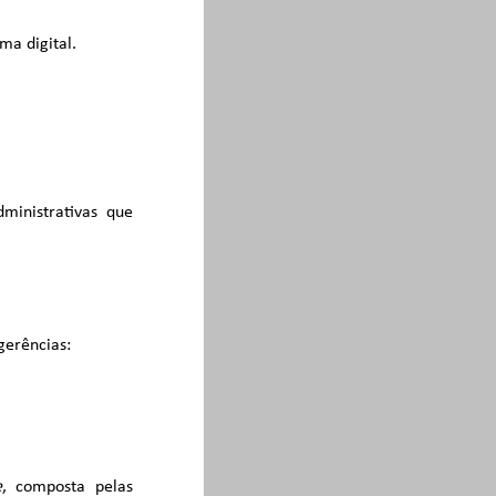
ma digital.
ministrativas que
gerências:
e
, composta pelas