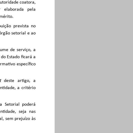
utoridade coatora,
r elaborada pela
mérito.
buição prevista no
rgão setorial e ao
ume de serviço, a
 do Estado ficará a
rmativo específico
t
deste artigo, a
tidade, a critério
a Setorial poderá
ntidade, seja nas
al, sem prejuízo às