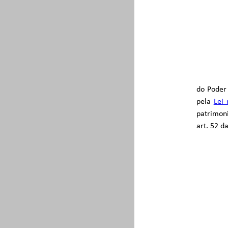
do Poder 
pela
Lei 
patrimoni
art. 52 d