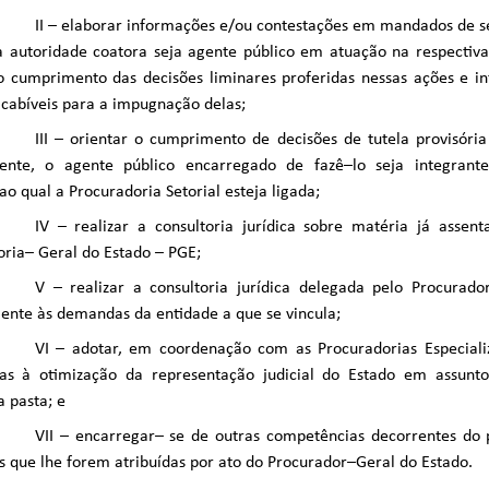
II – elaborar informações e/ou contestações em mandados de 
ja autoridade coatora seja agente público em atuação na respecti
o cumprimento das decisões liminares proferidas nessas ações e i
 cabíveis para a impugnação delas;
III – orientar o cumprimento de decisões de tutela provisóri
ente, o agente público encarregado de fazê–lo seja integrant
ao qual a Procuradoria Setorial esteja ligada;
IV – realizar a consultoria jurídica sobre matéria já asse
ria– Geral do Estado – PGE;
V – realizar a consultoria jurídica delegada pelo Procurad
ente às demandas da entidade a que se vincula;
VI – adotar, em coordenação com as Procuradorias Especiali
ias à otimização da representação judicial do Estado em assunto
a pasta; e
VII – encarregar– se de outras competências decorrentes do 
s que lhe forem atribuídas por ato do Procurador–Geral do Estado.