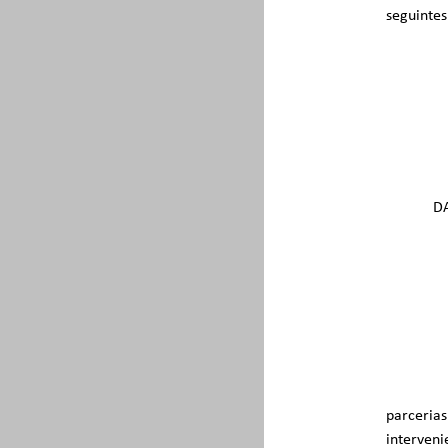
seguintes
D
parcerias
interveni