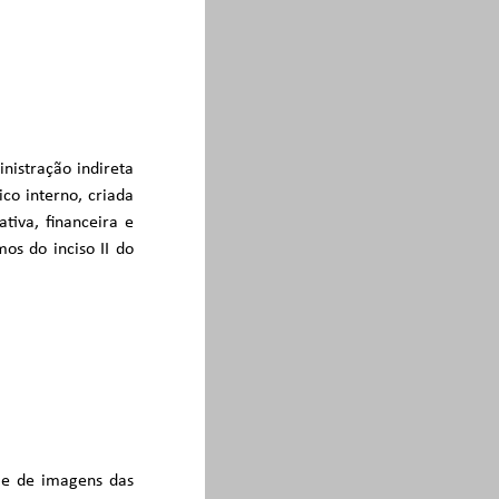
nistração indireta
ico interno, criada
tiva, ﬁnanceira e
os do inciso II do
s e de imagens das