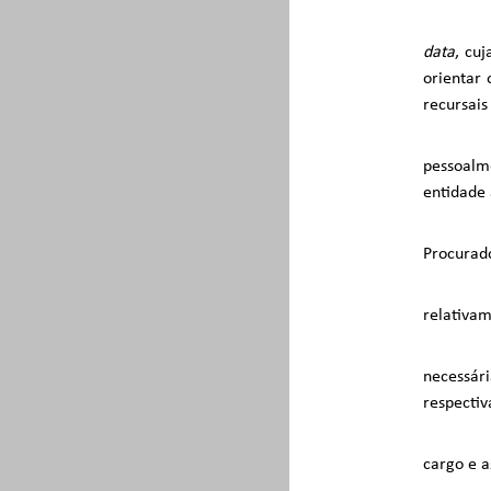
data
, cu
orientar 
recursais
pessoalm
entidade 
Procurado
relativam
necessár
respectiv
cargo e a