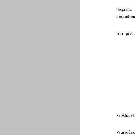
disposto
equaciona
sem preju
Presiden
Presidênc