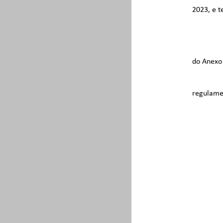
2023, e t
do Anexo 
regulame