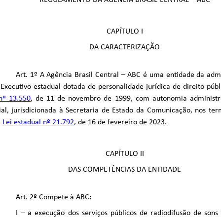
REGULAMENTO DA AGÊNCIA BRASIL CENTRAL – ABC
CAPÍTULO I
DA CARACTERIZAÇÃO
Art. 1º A Agência Brasil Central – ABC é uma entidade da admi
Executivo estadual dotada de personalidade jurídica de direito públ
nº 13.550
, de 11 de novembro de 1999, com autonomia administra
al, jurisdicionada à Secretaria de Estado da Comunicação, nos term
a
Lei estadual nº 21.792
, de 16 de fevereiro de 2023.
CAPÍTULO II
DAS COMPETÊNCIAS DA ENTIDADE
Art. 2º Compete à ABC:
I – a execução dos serviços públicos de radiodifusão de son