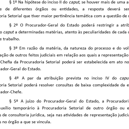
§ 1º Na hipótese do inciso II do
caput
, se houver mais de uma a
te de diferentes órgãos ou entidades, a resposta deverá se
ria Setorial que tiver maior pertinência temática com a questão de 
§ 2º O Procurador-Geral do Estado poderá restringir a atri
do
caput
a determinadas matérias, atento às peculiaridades de cada ó
 trabalho.
§ 3º Em razão da matéria, da natureza do processo e do vol
ação de outros feitos judiciais em relação aos quais a representação
Chefia da Procuradoria Setorial poderá ser estabelecida em ato no
ador-Geral do Estado.
§ 4º A par da atribuição prevista no inciso IV do
capu
ria Setorial poderá resolver consultas de baixa complexidade da en
rador-Chefe.
§ 5º A juízo do Procurador-Geral do Estado, a Procuradori
auxílio temporário à Procuradoria Setorial de outro órgão ou e
s de consultoria jurídica, seja nas atividades de representação judici
s no órgão a que se vincula.