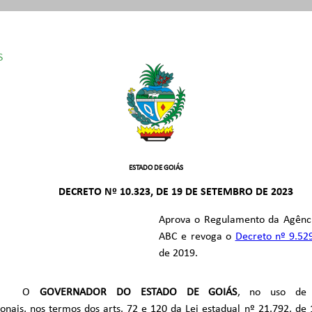
S
 /1989
º 9.529/2019
550/1999
º 9.837/2021
025/2013
ESTADO DE GOIÁS
672/2014
DECRETO Nº 10.323, DE 19 DE SETEMBRO DE 2023
792/2023
Aprova o Regulamento da Agência
ABC e revoga o
Decreto nº 9.52
de 2019.
O
GOVERNADOR DO ESTADO DE GOIÁS
, no uso de s
ionais, nos termos dos arts. 72 e 120 da Lei estadual nº 21.792, de