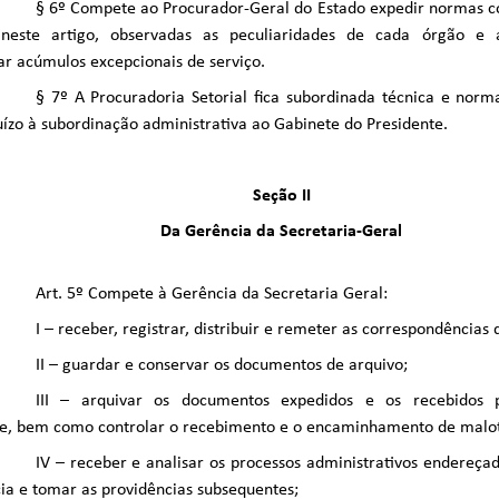
§ 6º Compete ao Procurador-Geral do Estado expedir normas 
 neste artigo, observadas as peculiaridades de cada órgão e 
r acúmulos excepcionais de serviço.
§ 7º A Procuradoria Setorial fica subordinada técnica e nor
ízo à subordinação administrativa ao Gabinete do Presidente.
Seção II
Da Gerência da Secretaria-Geral
Art. 5º Compete à Gerência da Secretaria Geral:
I – receber, registrar, distribuir e remeter as correspondências
II – guardar e conservar os documentos de arquivo;
III – arquivar os documentos expedidos e os recebidos 
te, bem como controlar o recebimento e o encaminhamento de malot
IV – receber e analisar os processos administrativos endereça
ia e tomar as providências subsequentes;