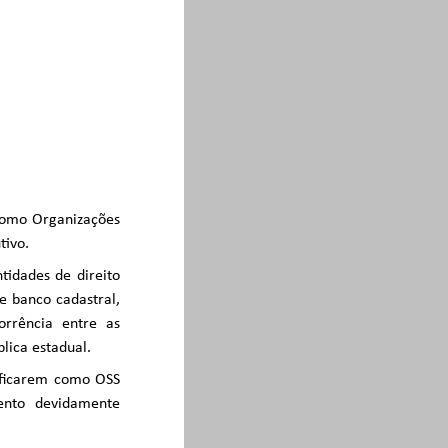
 como Organizações
tivo.
tidades de direito
e banco cadastral,
orrência entre as
lica estadual.
lificarem como OSS
ento devidamente