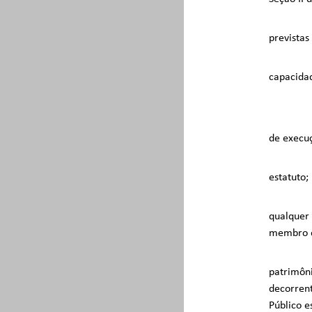
previstas 
capacidad
de execuç
estatuto;
qualquer 
membro d
patrimôni
decorren
Público e