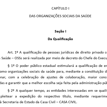
CAPÍTULO I
DAS ORGANIZAÇÕES SOCIAIS DA SAÚDE
Seção I
Da Qualificação
Art. 1º A qualificação de pessoas jurídicas de direito privado
a Saúde – OSSs será realizada por meio de decreto do Chefe do Execu
§ 1º O poder público estadual estimulará a qualificação de en
omo organizações sociais da saúde para, mediante a constituição d
onar, com a celebração de ajustes de colaboração, maior conc
das e garantir que a melhor escolha seja feita pela administração púb
§ 2º A qualquer tempo, as entidades interessadas em se qua
pleitear a expedição do respectivo título, mediante requerim
 à Secretaria de Estado da Casa Civil – CASA CIVIL.