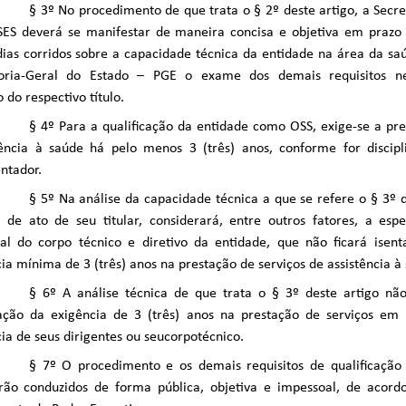
§ 3º No procedimento de que trata o § 2º deste artigo, a Secre
SES deverá se manifestar de maneira concisa e objetiva em prazo 
dias corridos sobre a capacidade técnica da entidade na área da sa
oria-Geral do Estado – PGE o exame dos demais requisitos ne
 do respectivo título.
§ 4º Para a qualificação da entidade como OSS, exige-se a pre
tência à saúde há pelo menos 3 (três) anos, conforme for discip
ntador.
§ 5º Na análise da capacidade técnica a que se refere o § 3º d
de ato de seu titular, considerará, entre outros fatores, a espec
nal do corpo técnico e diretivo da entidade, que não ficará isen
ia mínima de 3 (três) anos na prestação de serviços de assistência à
§ 6º A análise técnica de que trata o § 3º deste artigo nã
ção da exigência de 3 (três) anos na prestação de serviços em
ia de seus dirigentes ou seucorpotécnico.
§ 7º O procedimento e os demais requisitos de qualificação
erão conduzidos de forma pública, objetiva e impessoal, de acor