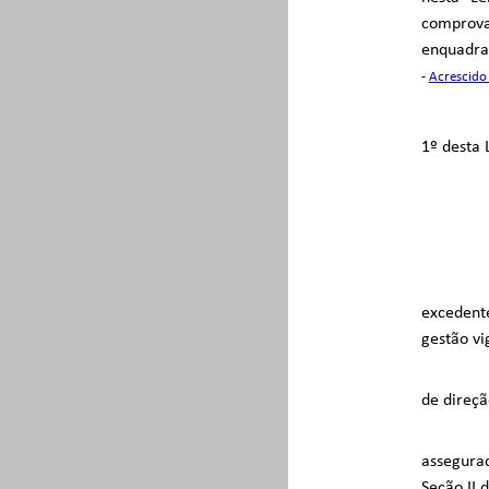
comprova
enquadrad
-
Acrescido 
1º desta 
excedente
gestão vi
de direçã
assegurad
Seção II d