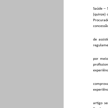
Saúde – 
(quinze) 
Procurad
concessão
de assis
regulame
por meio 
profissio
experiênc
comprova
experiênc
artigo s