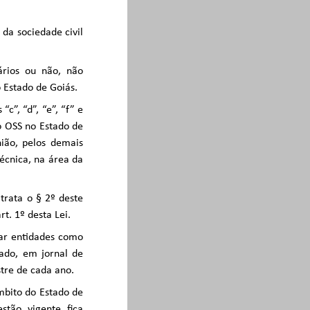
 da sociedade civil
ários ou não, não
 Estado de Goiás.
c”, “d”, “e”, “f” e
mo OSS no Estado de
nião, pelos demais
técnica, na área da
trata o § 2º deste
t. 1º desta Lei.
car entidades como
tado, em jornal de
stre de cada ano.
mbito do Estado de
tão vigente fica