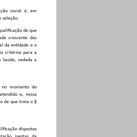
ação social é, em
e seleção.
qualificação de que
ade crescente das
al da entidade e o
s critérios para a
da Saúde, vedada a
S, no momento do
etendido e, nessa
o de que trata o §
ificação dispostos
tarão isentas da