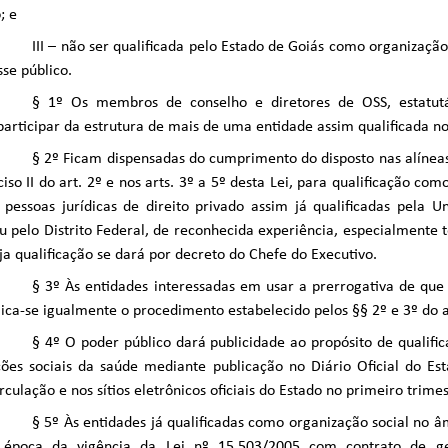
; e
III – não ser qualificada pelo Estado de Goiás como organização
sse público.
§ 1º Os membros de conselho e diretores de OSS, estatut
articipar da estrutura de mais de uma entidade assim qualificada no
§ 2º Ficam dispensadas do cumprimento do disposto nas alíneas “
ciso II do art. 2º e nos arts. 3º a 5º desta Lei, para qualificação co
 pessoas jurídicas de direito privado assim já qualificadas pela U
u pelo Distrito Federal, de reconhecida experiência, especialmente 
ja qualificação se dará por decreto do Chefe do Executivo.
§ 3º Às entidades interessadas em usar a prerrogativa de que 
lica-se igualmente o procedimento estabelecido pelos §§ 2º e 3º do ar
§ 4º O poder público dará publicidade ao propósito de qualifi
ões sociais da saúde mediante publicação no Diário Oficial do Es
rculação e nos sítios eletrônicos oficiais do Estado no primeiro trime
§ 5º Às entidades já qualificadas como organização social no â
 época da vigência da Lei nº 15.503/2005 com contrato de ges