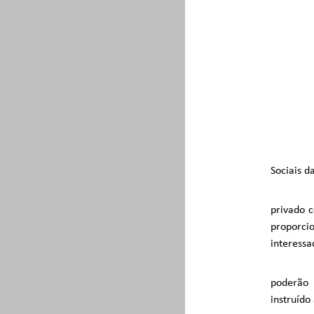
Sociais d
privado c
proporci
interessa
poderão 
instruído