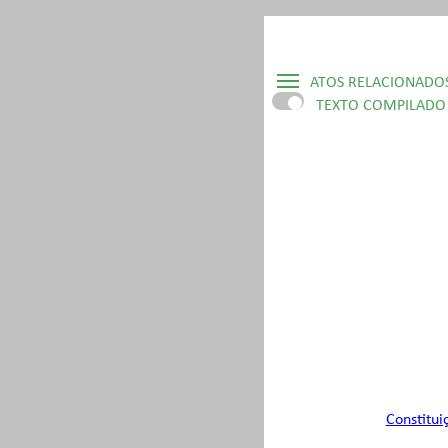
ATOS RELACIONADO
TEXTO COMPILADO
▷ Constituição Estadual
▷ Lei Ordinária Nº 13.
▷ Lei Ordinária Nº 15.
▷ Lei Ordinária Nº 22.
Constitui