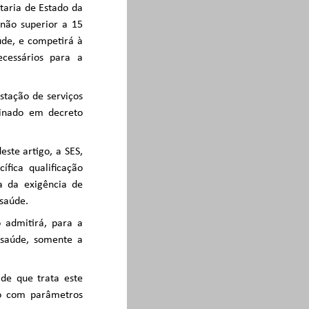
taria de Estado da
não superior a 15
úde, e competirá à
cessários para a
stação de serviços
linado em decreto
este artigo, a SES,
ífica qualificação
ta da exigência de
 saúde.
o admitirá, para a
 saúde, somente a
 de que trata este
do com parâmetros