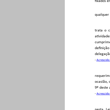
fixados e
qualquer 
trata o 
atividad
cumprimen
definição
delegação
-
Acrescido 
requerim
ocasião, 
9º deste 
-
Acrescido 
nesta Le