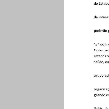
do Estado
de intere
poderão p
“g” do in
Goiás, as
estados o
saúde, cu
artigo ap
organizaç
grande ci
Goiás, à