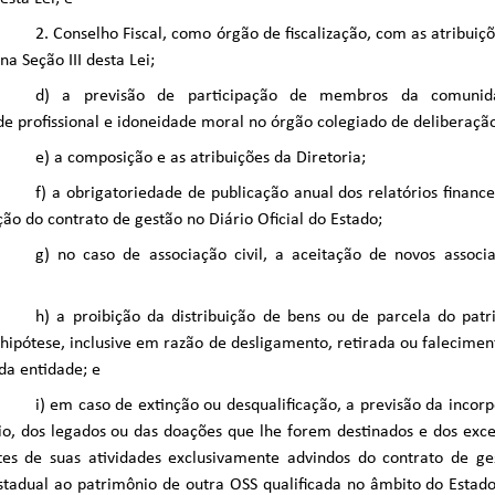
2. Conselho Fiscal, como órgão de fiscalização, com as atribui
na Seção III desta Lei;
d) a previsão de participação de membros da comunid
e profissional e idoneidade moral no órgão colegiado de deliberação
e) a composição e as atribuições da Diretoria;
f) a obrigatoriedade de publicação anual dos relatórios finance
ão do contrato de gestão no Diário Oficial do Estado;
g) no caso de associação civil, a aceitação de novos assoc
h) a proibição da distribuição de bens ou de parcela do pat
hipótese, inclusive em razão de desligamento, retirada ou falecimen
a entidade; e
i) em caso de extinção ou desqualificação, a previsão da incor
o, dos legados ou das doações que lhe forem destinados e dos exce
tes de suas atividades exclusivamente advindos do contrato de g
stadual ao patrimônio de outra OSS qualificada no âmbito do Estad