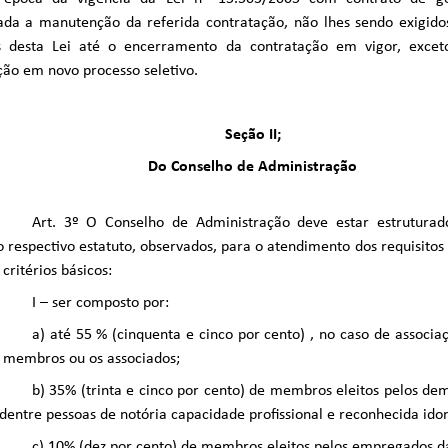
ada a manutenção da referida contratação, não lhes sendo exigido
os desta Lei até o encerramento da contratação em vigor, exce
ção em novo processo seletivo.
Seção II;
Do Conselho de Administração
Art. 3º O Conselho de Administração deve estar estrutura
o respectivo estatuto, observados, para o atendimento dos requisitos 
critérios básicos:
I – ser composto por:
a) até 55 % (cinquenta e cinco por cento) , no caso de associaçã
 membros ou os associados;
b) 35% (trinta e cinco por cento) de membros eleitos pelos dem
dentre pessoas de notória capacidade profissional e reconhecida ido
c) 10% (dez por cento) de membros eleitos pelos empregados d