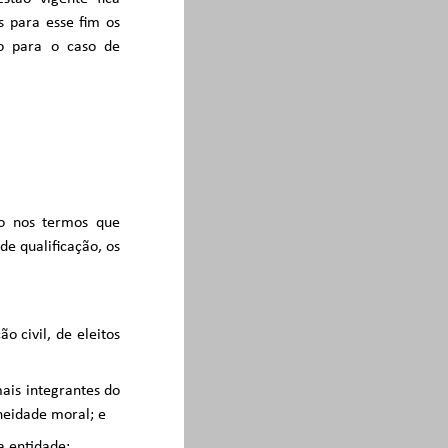
s para esse fim os
to para o caso de
do nos termos que
de qualificação, os
o civil, de eleitos
ais integrantes do
neidade moral; e
a entidade;