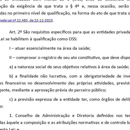
ção da exigência de que trata o § 4º e, nessa ocasião, serão
as no primeiro nível de qualificação, na forma do ato de que trata o 
pela Lei nº 22.485, de 22-12-2023
.
Art. 2º São requisitos específicos para que as entidades privada
Lei se habilitem à qualificação como OSS:
I – atuar essencialmente na área da saúde;
II – comprovar o registro de seu ato constitutivo, que deve dispo
a) a natureza social de seus objetivos relativos à área da saúde;
b) a finalidade não lucrativa, com a obrigatoriedade de in
s financeiros no desenvolvimento das próprias atividades, previs
gente, mediante a aprovação prévia do parceiro público;
c) a previsão expressa de a entidade ter, como órgãos de deli
o:
1. Conselho de Administração e Diretoria definidos nos te
as àquele a composição e as atribuições normativas e de controle bá
esta Lei; e