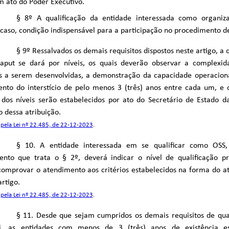
m ato do Poder Executivo.
§ 8º A qualificação da entidade interessada como organiz
caso, condição indispensável para a participação no procedimento d
§ 9º Ressalvados os demais requisitos dispostos neste artigo, a 
caput se dará por níveis, os quais deverão observar a complexid
es a serem desenvolvidas, a demonstração da capacidade operacion
to do interstício de pelo menos 3 (três) anos entre cada um, e o
 dos níveis serão estabelecidos por ato do Secretário de Estado 
 dessa atribuição.
pela Lei nº 22.485, de 22-12-2023
.
§ 10. A entidade interessada em se qualificar como OS
ento que trata o § 2º, deverá indicar o nível de qualificação pr
comprovar o atendimento aos critérios estabelecidos na forma do at
artigo.
pela Lei nº 22.485, de 22-12-2023
.
§ 11. Desde que sejam cumpridos os demais requisitos de qual
i, as entidades com menos de 3 (três) anos de existência es