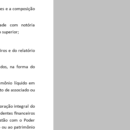
ções e a composição
ade com notória
 superior;
iros e do relatório
iados, na forma do
rimônio líquido em
to de associado ou
poração integral do
dentes financeiros
estão com o Poder
o ou ao patrimônio