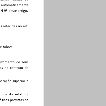
 automaticamente
§ 9º deste artigo.
s referidas no art.
r sobre:
vestimento de seus
tas no contrato de
beração superior e
rmos do estatuto,
sicas previstas na