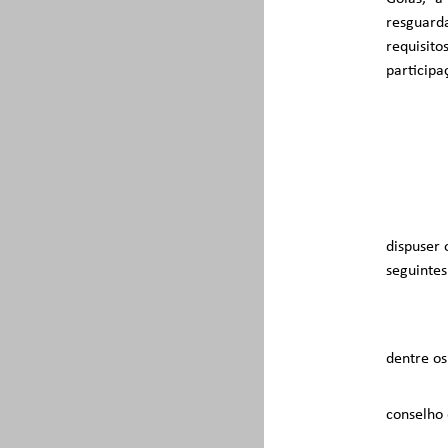
resguard
requisit
participa
dispuser 
seguintes 
dentre os
conselho 