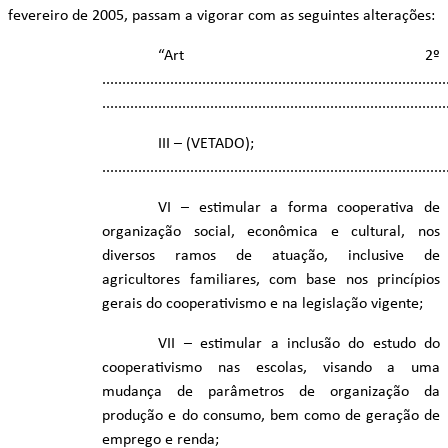
fevereiro de 2005, passam a vigorar com as seguintes alterações:
“Art 2º
......................................................................................
......................................................................................
III – (VETADO);
......................................................................................
VI – estimular a forma cooperativa de
organização social, econômica e cultural, nos
diversos ramos de atuação, inclusive de
agricultores familiares, com base nos princípios
gerais do cooperativismo e na legislação vigente;
VII – estimular a inclusão do estudo do
cooperativismo nas escolas, visando a uma
mudança de parâmetros de organização da
produção e do consumo, bem como de geração de
emprego e renda;