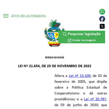
ATOS RELACIONADOS
▷ Mensagem de veto 272 / 2022
Pesquisar legislação
▷ Constituição Estadual /1989
Enviar mensagem
▷ Lei Complementar Nº 112/2014
▷ Lei Ordinária Nº 15.109/2005
ESTADO DE GOIÁS
LEI Nº 21.654, DE 25 DE NOVEMBRO DE 2022
▷ Lei Ordinária Nº 19.886/2017
Altera a
Lei nº 15.109
, de 02 de
▷ Lei Ordinária Nº 20.787/2020
fevereiro de 2005, que dispõe
sobre a Política Estadual de
Cooperativismo e dá outras
providências; e a
Lei nº 20.787
,
de 03 de junho de 2020, que