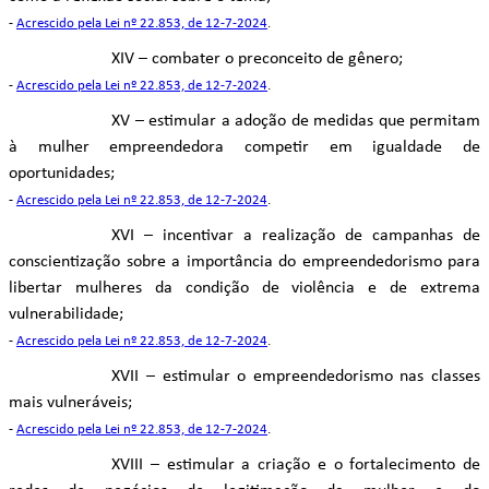
-
Acrescido pela Lei nº 22.853, de 12-7-2024
.
XIV – combater o preconceito de gênero;
-
Acrescido pela Lei nº 22.853, de 12-7-2024
.
XV – estimular a adoção de medidas que permitam
à mulher empreendedora competir em igualdade de
oportunidades;
-
Acrescido pela Lei nº 22.853, de 12-7-2024
.
XVI – incentivar a realização de campanhas de
conscientização sobre a importância do empreendedorismo para
libertar mulheres da condição de violência e de extrema
vulnerabilidade;
-
Acrescido pela Lei nº 22.853, de 12-7-2024
.
XVII – estimular o empreendedorismo nas classes
mais vulneráveis;
-
Acrescido pela Lei nº 22.853, de 12-7-2024
.
XVIII – estimular a criação e o fortalecimento de