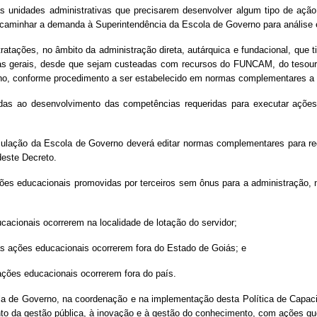
s unidades administrativas que precisarem desenvolver algum tipo de açã
caminhar a demanda à Superintendência da Escola de Governo para análise 
ratações, no âmbito da administração direta, autárquica e fundacional, que 
ias gerais, desde que sejam custeadas com recursos do FUNCAM, do tesouro
no, conforme procedimento a ser estabelecido em normas complementares a 
das ao desenvolvimento das competências requeridas para executar ações 
inculação da Escola de Governo deverá editar normas complementares para r
deste Decreto.
ões educacionais promovidas por terceiros sem ônus para a administração, no
cacionais ocorrerem na localidade de lotação do servidor;
o as ações educacionais ocorrerem fora do Estado de Goiás; e
ações educacionais ocorrerem fora do país.
la de Governo, na coordenação e na implementação desta Política de Capaci
to da gestão pública, à inovação e à gestão do conhecimento, com ações qu