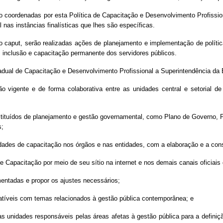
coordenadas por esta Política de Capacitação e Desenvolvimento Profissiona
nas instâncias finalísticas que lhes são específicas.
o caput, serão realizadas ações de planejamento e implementação de polític
, inclusão e capacitação permanente dos servidores públicos.
adual de Capacitação e Desenvolvimento Profissional a Superintendência da
o vigente e de forma colaborativa entre as unidades central e setorial 
nstituídos de planejamento e gestão governamental, como Plano de Governo, Pla
s;
dades de capacitação nos órgãos e nas entidades, com a elaboração e a con
e Capacitação por meio de seu sítio na internet e nos demais canais oficiai
mentadas e propor os ajustes necessários;
atíveis com temas relacionados à gestão pública contemporânea; e
m as unidades responsáveis pelas áreas afetas à gestão pública para a defin