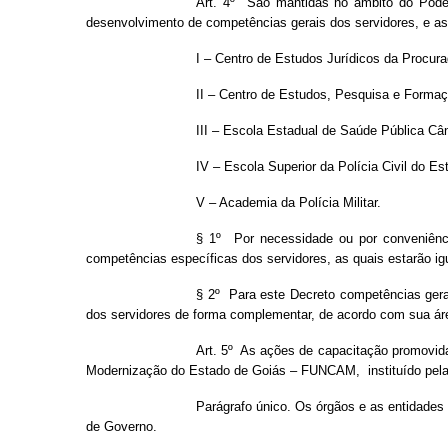
Art. 4º São mantidas no âmbito do Poder
desenvolvimento de competências gerais dos servidores, e as
I – Centro de Estudos Jurídicos da Procura
II – Centro de Estudos, Pesquisa e Formaç
III – Escola Estadual de Saúde Pública Câ
IV – Escola Superior da Polícia Civil do Es
V – Academia da Polícia Militar.
§ 1º Por necessidade ou por conveniênci
competências específicas dos servidores, as quais estarão ig
§ 2º Para este Decreto competências gera
dos servidores de forma complementar, de acordo com sua área
Art. 5º As ações de capacitação promovid
Modernização do Estado de Goiás – FUNCAM, instituído pela
Parágrafo único. Os órgãos e as entidades
de Governo.