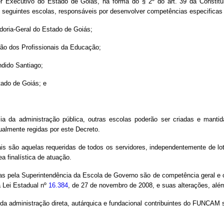
 Executivo do Estado de Goiás, na forma do § 2º do art. 39 da Constitui
 seguintes escolas, responsáveis por desenvolver competências especificas 
doria-Geral do Estado de Goiás;
ão dos Profissionais da Educação;
ndido Santiago;
tado de Goiás; e
a da administração pública, outras escolas poderão ser criadas e manti
ualmente regidas por este Decreto.
is são aquelas requeridas de todos os servidores, independentemente de lo
 finalística de atuação.
as pela Superintendência da Escola de Governo são de competência geral e 
 Lei Estadual nº
16.384
, de 27 de novembro de 2008, e suas alterações, além
 da administração direta, autárquica e fundacional contribuintes do FUNCAM 