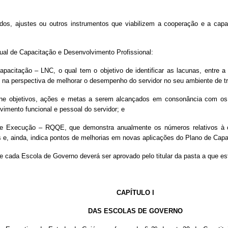
rdos, ajustes ou outros instrumentos que viabilizem a cooperação e a capa
dual de Capacitação e Desenvolvimento Profissional:
acitação – LNC, o qual tem o objetivo de identificar as lacunas, entre a 
, na perspectiva de melhorar o desempenho do servidor no seu ambiente de tr
ne objetivos, ações e metas a serem alcançados em consonância com os re
vimento funcional e pessoal do servidor; e
vo de Execução – RQQE, que demonstra anualmente os números relativos à 
s e, ainda, indica pontos de melhorias em novas aplicações do Plano de Capa
 cada Escola de Governo deverá ser aprovado pelo titular da pasta a que est
CAPÍTULO I
DAS ESCOLAS DE GOVERNO