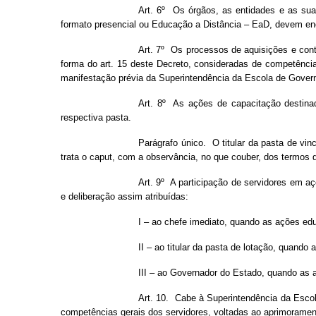
Art. 6º Os órgãos, as entidades e as sua
formato presencial ou Educação a Distância – EaD, devem en
Art. 7º Os processos de aquisições e cont
forma do art. 15 deste Decreto, consideradas de competênc
manifestação prévia da Superintendência da Escola de Gover
Art. 8º As ações de capacitação destina
respectiva pasta.
Parágrafo único. O titular da pasta de v
trata o caput, com a observância, no que couber, dos termos 
Art. 9º A participação de servidores em aç
e deliberação assim atribuídas:
I – ao chefe imediato, quando as ações edu
II – ao titular da pasta de lotação, quand
III – ao Governador do Estado, quando as 
Art. 10. Cabe à Superintendência da Esco
competências gerais dos servidores, voltadas ao aprimoramen