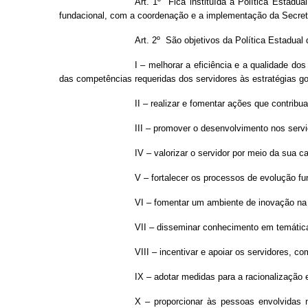
Art. 1º Fica instituída a Política Estadu
fundacional, com a coordenação e a implementação da Secreta
Art. 2º São objetivos da Política Estadual
I – melhorar a eficiência e a qualidade do
das competências requeridas dos servidores às estratégias g
II – realizar e fomentar ações que contri
III – promover o desenvolvimento nos serv
IV – valorizar o servidor por meio da sua 
V – fortalecer os processos de evolução fu
VI – fomentar um ambiente de inovação na a
VII – disseminar conhecimento em temáticas
VIII – incentivar e apoiar os servidores, 
IX – adotar medidas para a racionalização 
X – proporcionar às pessoas envolvidas n