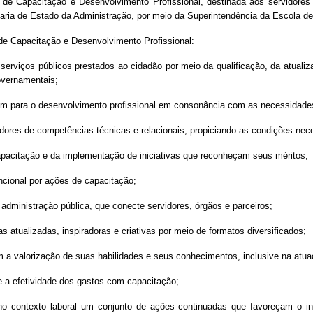
al de Capacitação e Desenvolvimento Profissional, destinada aos servidores
ria de Estado da Administração, por meio da Superintendência da Escola de
 de Capacitação e Desenvolvimento Profissional:
s serviços públicos prestados ao cidadão por meio da qualificação, da atua
overnamentais;
buam para o desenvolvimento profissional em consonância com as necessidade
idores de competências técnicas e relacionais, propiciando as condições nec
capacitação e da implementação de iniciativas que reconheçam seus méritos;
ncional por ações de capacitação;
dministração pública, que conecte servidores, órgãos e parceiros;
 atualizadas, inspiradoras e criativas por meio de formatos diversificados;
com a valorização de suas habilidades e seus conhecimentos, inclusive na at
e a efetividade dos gastos com capacitação;
o contexto laboral um conjunto de ações continuadas que favoreçam o int