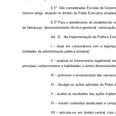
§ 1º São consideradas Escolas de Governo 
mesmo artigo, atuando no âmbito do Poder Executivo estadual 
§ 2º Para o atendimento do estabelecido n
de lideranças, desenvolvimento técnico-gerencial, valorização
Art. 11. Na implementação da Política Est
I – atuar em consonância com a legislaçã
entidades da administração pública estadual;
II – analisar os instrumentos legalmente i
principais conhecimentos e habilidades a serem desenvolvido
III – promover o levantamento das necessi
IV – divulgar as ações advindas do Plano d
V – avaliar os resultados das ações imple
VI – manter conteúdos atualizados e comp
VII – articular-se, em âmbito central, co