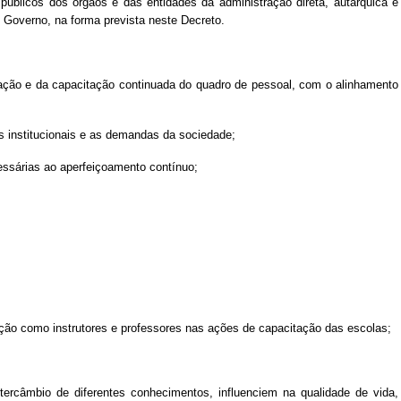
 públicos dos órgãos e das entidades da administração direta, autárquica e
 Governo, na forma prevista neste Decreto.
lização e da capacitação continuada do quadro de pessoal, com o alinhamento
s institucionais e as demandas da sociedade;
essárias ao aperfeiçoamento contínuo;
uação como instrutores e professores nas ações de capacitação das escolas;
ercâmbio de diferentes conhecimentos, influenciem na qualidade de vida,