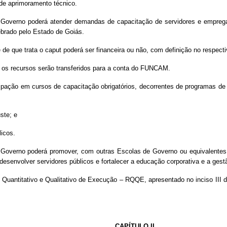
s de aprimoramento técnico.
e Governo poderá atender demandas de capacitação de servidores e empreg
ebrado pelo Estado de Goiás.
e de que trata o caput poderá ser financeira ou não, com definição no respec
, os recursos serão transferidos para a conta do FUNCAM.
ipação em cursos de capacitação obrigatórios, decorrentes de programas de 
ste; e
licos.
 Governo poderá promover, com outras Escolas de Governo ou equivalentes,
 e desenvolver servidores públicos e fortalecer a educação corporativa e a g
o Quantitativo e Qualitativo de Execução – RQQE, apresentado no inciso III 
CAPÍTULO II