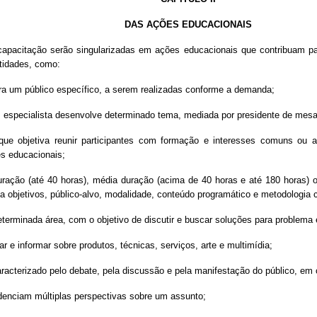
DAS AÇÕES EDUCACIONAIS
capacitação serão singularizadas em ações educacionais que contribuam par
tidades, como:
para um público específico, a serem realizadas conforme a demanda;
um especialista desenvolve determinado tema, mediada por presidente de mesa
 que objetiva reunir participantes com formação e interesses comuns ou
s educacionais;
uração (até 40 horas), média duração (acima de 40 horas e até 180 horas) 
pla objetivos, público-alvo, modalidade, conteúdo programático e metodologi
determinada área, com o objetivo de discutir e buscar soluções para problema 
r e informar sobre produtos, técnicas, serviços, arte e multimídia;
aracterizado pelo debate, pela discussão e pela manifestação do público, em 
idenciam múltiplas perspectivas sobre um assunto;