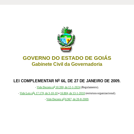
GOVERNO DO ESTADO DE GOIÁS
Gabinete Civil da Governadoria
o
LEI COMPLEMENTAR N
66, DE 27 DE JANEIRO DE 2009.
o
-
Vide Decreto n
10.390, de 12-1-2024
(Regulamento).
o
-
Vide Leis n
s 17.170, de 3-10-10
e
16.884, de 13-1-2010
(estrutura organizacional).
o
-
Vide Decreto n
6.967, de 20-8-2009
.