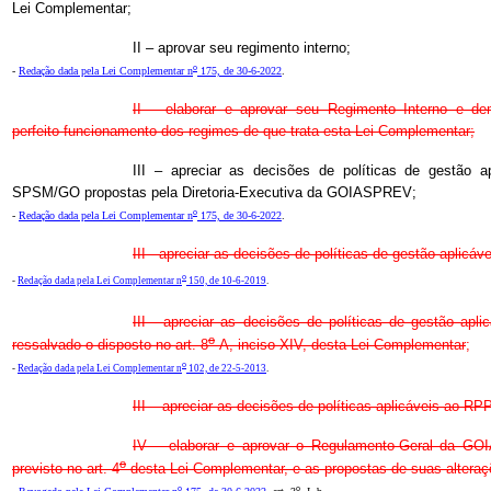
Lei Complementar;
II – aprovar seu regimento interno;
o
-
Redação dada pela Lei Complementar n
175, de 30-6-2022
.
II – elaborar e aprovar seu Regimento Interno e d
perfeito funcionamento dos regimes de que trata esta Lei Complementar;
III – apreciar as decisões de políticas de gestão
SPSM/GO propostas pela Diretoria-Executiva da GOIASPREV;
o
-
Redação dada pela Lei Complementar n
175, de 30-6-2022
.
III - apreciar as decisões de políticas de gestão apli
o
-
Redação dada pela Lei Complementar n
150, de 10-6-2019
.
III - apreciar as decisões de políticas de gestão a
o
ressalvado o disposto no art. 8
-A, inciso XIV, desta Lei Complementar
;
o
-
Redação dada pela Lei Complementar n
102, de 22-5-2013
.
III – apreciar as decisões de políticas aplicáveis ao 
IV – elaborar e aprovar o Regulamento-Geral da GO
o
previsto no art. 4
desta Lei Complementar, e as propostas de suas alteraç
o
o