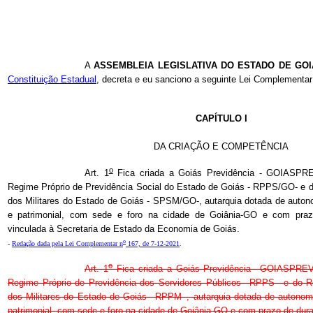
A
ASSEMBLEIA LEGISLATIVA DO ESTADO DE GO
Constituição Estadual
, decreta e eu sanciono a seguinte Lei Complementar
CAPÍTULO I
DA CRIAÇÃO E COMPETÊNCIA
o
Art. 1
Fica criada a Goiás Previdência - GOIASPRE
Regime Próprio de Previdência Social do Estado de Goiás - RPPS/GO- e d
dos Militares do Estado de Goiás - SPSM/GO-, autarquia dotada de autonom
e patrimonial, com sede e foro na cidade de Goiânia-GO e com praz
vinculada à Secretaria de Estado da Economia de Goiás.
o
-
Redação dada pela Lei Complementar n
167, de 7-12-2021
.
o
Art. 1
Fica criada a Goiás Previdência –GOIASPREV–
Regime Próprio de Previdência dos Servidores Públicos –RPPS– e do R
dos Militares do Estado de Goiás –RPPM–, autarquia dotada de autonomia
patrimonial, com sede e foro na cidade de Goiânia-GO e com prazo de dur