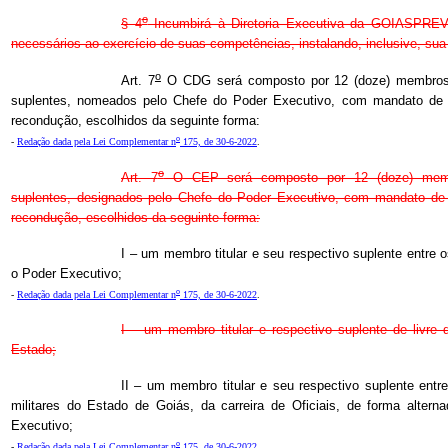
o
§ 4
Incumbirá à Diretoria Executiva da GOIASPREV
necessários ao exercício de suas competências, instalando, inclusive, sua
o
Art. 7
O CDG será composto por 12 (doze) membros 
suplentes, nomeados pelo Chefe do Poder Executivo, com mandato de 2
recondução, escolhidos da seguinte forma:
o
-
Redação dada pela Lei Complementar n
175, de 30-6-2022
.
o
Art. 7
O CEP será composto por 12 (doze) membr
suplentes, designados pelo Chefe do Poder Executivo, com mandato de 
recondução, escolhidos da seguinte forma:
I – um membro titular e seu respectivo suplente entre o
o Poder Executivo;
o
-
Redação dada pela Lei Complementar n
175, de 30-6-2022
.
I – um membro titular e respectivo suplente de livre
Estado;
II – um membro titular e seu respectivo suplente entr
militares do Estado de Goiás, da carreira de Oficiais, de forma altern
Executivo;
o
-
Redação dada pela Lei Complementar n
175, de 30-6-2022
.