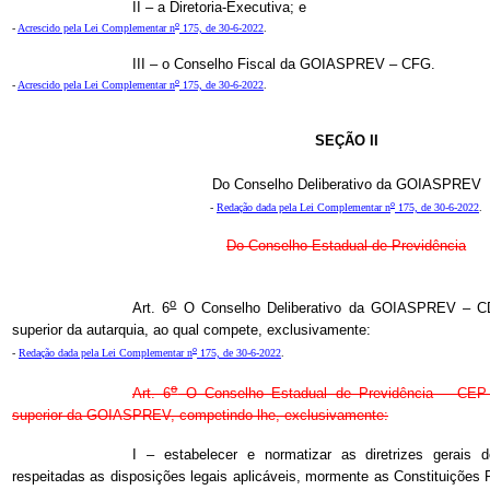
II – a Diretoria-Executiva; e
o
-
Acrescido pela Lei Complementar n
175, de 30-6-2022
.
III – o Conselho Fiscal da GOIASPREV – CFG.
o
-
Acrescido pela Lei Complementar n
175, de 30-6-2022
.
SEÇÃO II
Do Conselho Deliberativo da GOIASPREV
o
-
Redação dada pela Lei Complementar n
175, de 30-6-2022
.
Do Conselho Estadual de Previdência
o
Art. 6
O Conselho Deliberativo da GOIASPREV – CD
superior da autarquia, ao qual compete, exclusivamente:
o
-
Redação dada pela Lei Complementar n
175, de 30-6-2022
.
o
Art. 6
O Conselho Estadual de Previdência – CEP 
superior da GOIASPREV, competindo-lhe, exclusivamente:
I – estabelecer e normatizar as diretrizes gerai
respeitadas as disposições legais aplicáveis, mormente as Constituições 