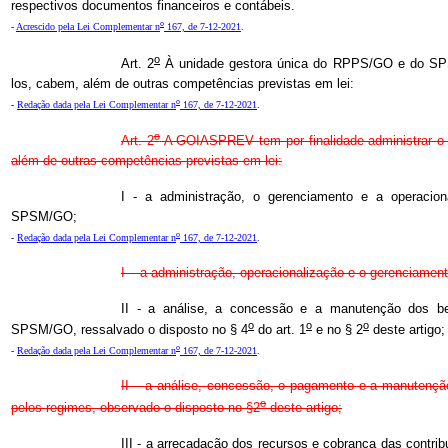
respectivos documentos financeiros e contábeis.
o
-
Acrescido pela Lei Complementar n
167, de 7-12-2021
.
o
Art. 2
À unidade gestora única do RPPS/GO e do SPS
los, cabem, além de outras competências previstas em lei:
o
-
Redação dada pela Lei Complementar n
167, de 7-12-2021
.
o
Art. 2
A GOIASPREV tem por finalidade administrar 
além de outras competências previstas em lei:
I - a administração, o gerenciamento e a operaci
SPSM/GO;
o
-
Redação dada pela Lei Complementar n
167, de 7-12-2021
.
I – a administração, operacionalização e o gerenciamen
II - a análise, a concessão e a manutenção dos 
o
o
o
SPSM/GO, ressalvado o disposto no § 4
do art. 1
e no § 2
deste artigo;
o
-
Redação dada pela Lei Complementar n
167, de 7-12-2021
.
II – a análise, concessão, o pagamento e a manutençã
o
pelos regimes, observado o disposto no §2
deste artigo;
III - a arrecadação dos recursos e cobrança das contri