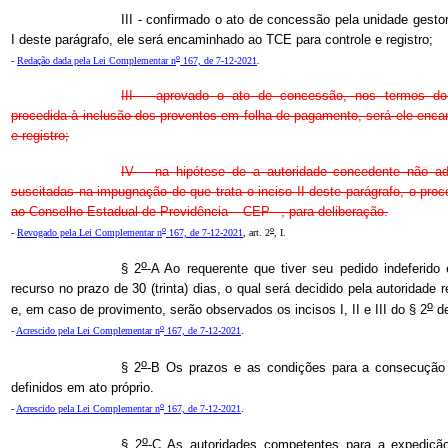
III - confirmado o ato de concessão pela unidade gesto
I deste parágrafo, ele será encaminhado ao TCE para controle e registro;
o
-
Redação dada pela Lei Complementar n
167, de 7-12-2021
.
III – aprovado o ato de concessão, nos termos do 
procedida à inclusão dos proventos em folha de pagamento, será ele enc
e registro;
IV – na hipótese de a autoridade concedente não a
suscitadas na impugnação de que trata o inciso II deste parágrafo, o pro
ao Conselho Estadual de Previdência – CEP –, para deliberação.
o
o
-
Revogado pela Lei Complementar n
167, de 7-12-2021
, art. 2
, I.
o
§ 2
-A Ao requerente que tiver seu pedido indeferido 
recurso no prazo de 30 (trinta) dias, o qual será decidido pela autoridade 
o
e, em caso de provimento, serão observados os incisos I, II e III do § 2
de
o
-
Acrescido pela Lei Complementar n
167, de 7-12-2021
.
o
§ 2
-B Os prazos e as condições para a consecução
definidos em ato próprio.
o
-
Acrescido pela Lei Complementar n
167, de 7-12-2021
.
o
§ 2
-C As autoridades competentes para a expediç