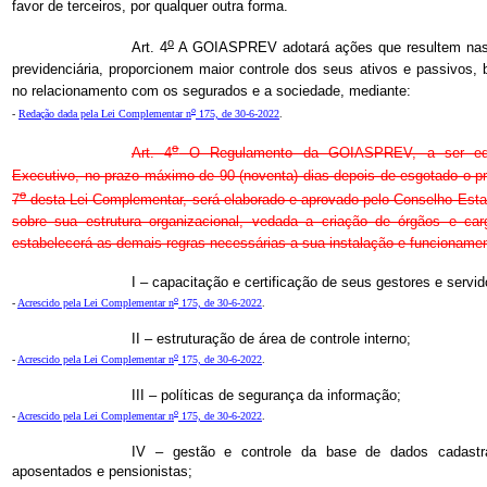
favor de terceiros, por qualquer outra forma.
o
Art. 4
A GOIASPREV adotará ações que resultem nas 
previdenciária, proporcionem maior controle dos seus ativos e passivos
no relacionamento com os segurados e a sociedade, mediante:
o
-
Redação dada pela Lei Complementar n
175, de 30-6-2022
.
o
Art. 4
O Regulamento da GOIASPREV, a ser edi
Executivo, no prazo máximo de 90 (noventa) dias depois de esgotado o pr
o
7
desta Lei Complementar, será elaborado e aprovado pelo Conselho Esta
sobre sua estrutura organizacional, vedada a criação de órgãos e car
estabelecerá as demais regras necessárias a sua instalação e funcionamen
I – capacitação e certificação de seus gestores e servid
o
-
Acrescido pela Lei Complementar n
175, de 30-6-2022
.
II – estruturação de área de controle interno;
o
-
Acrescido pela Lei Complementar n
175, de 30-6-2022
.
III – políticas de segurança da informação;
o
-
Acrescido pela Lei Complementar n
175, de 30-6-2022
.
IV – gestão e controle da base de dados cadastra
aposentados e pensionistas;