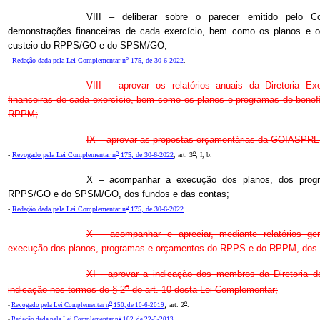
VIII – deliberar sobre o parecer emitido pelo Co
demonstrações financeiras de cada exercício, bem como os planos e o
custeio do RPPS/GO e do SPSM/GO;
o
-
Redação dada pela Lei Complementar n
175, de 30-6-2022
.
VIII – aprovar os relatórios anuais da Diretoria E
financeiras de cada exercício, bem como os planos e programas de benef
RPPM;
IX – aprovar as propostas orçamentárias da GOIASPR
o
o
-
Revogado pela Lei Complementar n
175, de 30-6-2022
, art. 3
, I, b.
X – acompanhar a execução dos planos, dos prog
RPPS/GO e do SPSM/GO, dos fundos e das contas;
o
-
Redação dada pela Lei Complementar n
175, de 30-6-2022
.
X – acompanhar e apreciar, mediante relatórios ger
execução dos planos, programas e orçamentos do RPPS e do RPPM, dos f
XI - aprovar a indicação dos membros da Diretoria
o
indicação nos termos do § 2
do art. 10 desta Lei Complementar;
,
o
o
art. 2
.
-
Revogado pela Lei Complementar n
150, de 10-6-2019
o
-
Redação dada pela Lei Complementar n
102, de 22-5-2013
.