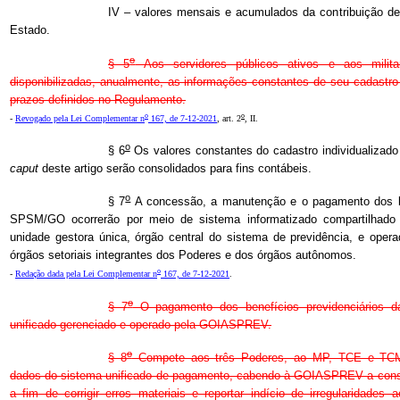
IV – valores mensais e acumulados da contribuição de 
Estado.
o
§ 5
Aos servidores públicos ativos e aos milita
disponibilizadas, anualmente, as informações constantes de seu cadastro 
prazos definidos no Regulamento.
o
o
-
Revogado pela Lei Complementar n
167, de 7-12-2021
, art. 2
, II.
o
§ 6
Os valores constantes do cadastro individualizado 
caput
deste artigo serão consolidados para fins contábeis.
o
§ 7
A concessão, a manutenção e o pagamento dos 
SPSM/GO ocorrerão por meio de sistema informatizado compartilhado e
unidade gestora única, órgão central do sistema de previdência, e oper
órgãos setoriais integrantes dos Poderes e dos órgãos autônomos.
o
-
Redação dada pela Lei Complementar n
167, de 7-12-2021
.
o
§ 7
O pagamento dos benefícios previdenciários d
unificado gerenciado e operado pela GOIASPREV.
o
§ 8
Compete aos três Poderes, ao MP, TCE e TCM 
dados do sistema unificado de pagamento, cabendo à GOIASPREV a consol
a fim de corrigir erros materiais e reportar indício de irregularidades