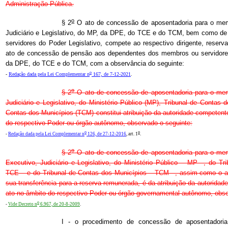
Administração Pública.
o
§ 2
O ato de concessão de aposentadoria para o mem
Judiciário e Legislativo, do MP, da DPE, do TCE e do TCM, bem como d
servidores do Poder Legislativo, compete ao respectivo dirigente, reserv
ato de concessão de pensão aos dependentes dos membros ou servidores
da DPE, do TCE e do TCM, com a observância do seguinte:
o
-
Redação dada pela Lei Complementar n
167, de 7-12-2021
.
o
§ 2
O ato de concessão de aposentadoria para o mem
Judiciário e Legislativo, do Ministério Público (MP), Tribunal de Contas
Contas dos Municípios (TCM) constitui atribuição da autoridade competent
do respectivo Poder ou órgão autônomo, observado o seguinte:
o
o
-
Redação dada pela Lei Complementar n
126, de 27-12-2016
, art. 1
.
o
§ 2
O ato de concessão de aposentadoria para o mem
Executivo, Judiciário e Legislativo, do Ministério Público – MP –, do T
TCE – e do Tribunal de Contas dos Municípios – TCM –, assim como o ato
sua transferência para a reserva remunerada, é da atribuição da autoridad
ato no âmbito do respectivo Poder ou órgão governamental autônomo, obse
o
-
Vide Decreto n
6.967, de 20-8-2009
.
I - o procedimento de concessão de aposentadori