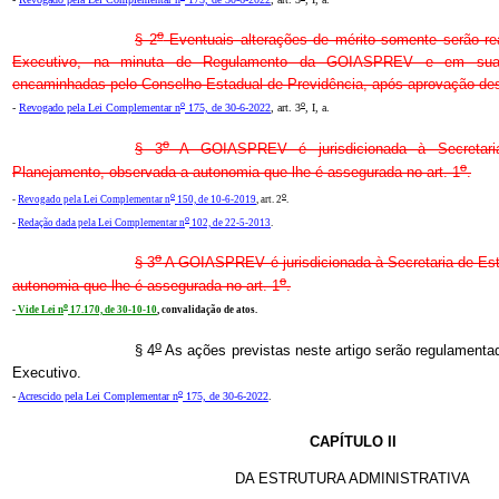
o
§ 2
Eventuais alterações de mérito somente serão re
Executivo, na minuta de Regulamento da GOIASPREV e em suas 
encaminhadas pelo Conselho Estadual de Previdência, após aprovação des
o
o
-
Revogado pela Lei Complementar n
175, de 30-6-2022
, art. 3
, I, a.
o
§ 3
A GOIASPREV é jurisdicionada à Secretar
o
Planejamento, observada a autonomia que lhe é assegurada no art. 1
.
o
o
-
Revogado pela Lei Complementar n
150, de 10-6-2019
, art. 2
.
o
-
Redação dada pela Lei Complementar n
102, de 22-5-2013
.
o
§ 3
A GOIASPREV é jurisdicionada à Secretaria de Es
o
autonomia que lhe é assegurada no art. 1
.
o
-
Vide Lei n
17.170, de 30-10-10
, convalidação de atos.
o
§ 4
As ações previstas neste artigo serão regulamenta
Executivo.
o
-
Acrescido pela Lei Complementar n
175, de 30-6-2022
.
CAPÍTULO II
DA ESTRUTURA ADMINISTRATIVA