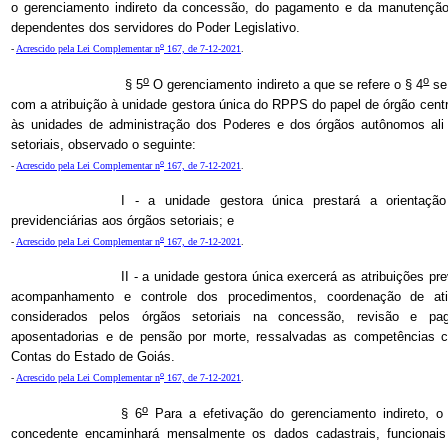
o gerenciamento indireto da concessão, do pagamento e da manutenção
dependentes dos servidores do Poder Legislativo.
o
-
Acrescido pela Lei Complementar n
167, de 7-12-2021
.
o
o
§ 5
O gerenciamento indireto a que se refere o § 4
se 
com a atribuição à unidade gestora única do RPPS do papel de órgão centr
às unidades de administração dos Poderes e dos órgãos autônomos ali 
setoriais, observado o seguinte:
o
-
Acrescido pela Lei Complementar n
167, de 7-12-2021
.
I - a unidade gestora única prestará a orientaçã
previdenciárias aos órgãos setoriais; e
o
-
Acrescido pela Lei Complementar n
167, de 7-12-2021
.
II - a unidade gestora única exercerá as atribuições pre
acompanhamento e controle dos procedimentos, coordenação de at
considerados pelos órgãos setoriais na concessão, revisão e pa
aposentadorias e de pensão por morte, ressalvadas as competências co
Contas do Estado de Goiás.
o
-
Acrescido pela Lei Complementar n
167, de 7-12-2021
.
o
§ 6
Para a efetivação do gerenciamento indireto, 
concedente encaminhará mensalmente os dados cadastrais, funcionais