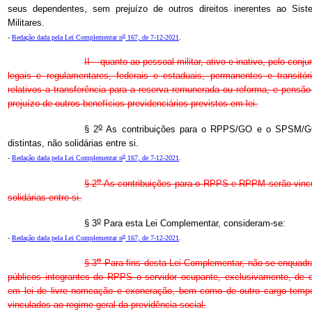
seus dependentes, sem prejuízo de outros direitos inerentes ao Sis
Militares.
o
-
Redação dada pela Lei Complementar n
167, de 7-12-2021
.
II – quanto ao pessoal militar, ativo e inativo, pelo conj
legais e regulamentares, federais e estaduais, permanentes e transitór
relativos a transferência para a reserva remunerada ou reforma, e pens
prejuízo de outros benefícios previdenciários previstos em lei.
o
§ 2
As contribuições para o RPPS/GO e o SPSM/GO
distintas, não solidárias entre si.
o
-
Redação dada pela Lei Complementar n
167, de 7-12-2021
.
o
§ 2
As contribuições para o RPPS e RPPM serão vincul
solidárias entre si.
o
§ 3
Para esta Lei Complementar, consideram-se:
o
-
Redação dada pela Lei Complementar n
167, de 7-12-2021
.
o
§ 3
Para fins desta Lei Complementar, não se enquadr
públicos integrantes do RPPS o servidor ocupante, exclusivamente, de
em lei de livre nomeação e exoneração, bem como de outro cargo tempo
vinculados ao regime geral da previdência social.