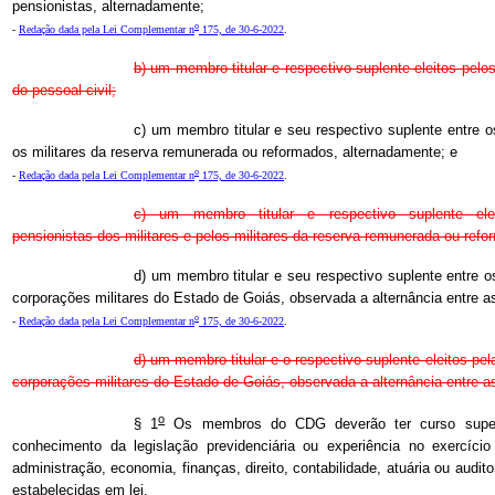
pensionistas, alternadamente;
o
-
Redação dada pela Lei Complementar n
175, de 30-6-2022
.
b) um membro titular e respectivo suplente eleitos pelos
do pessoal civil;
c) um membro titular e seu respectivo suplente entre o
os militares da reserva remunerada ou reformados, alternadamente; e
o
-
Redação dada pela Lei Complementar n
175, de 30-6-2022
.
c) um membro titular e respectivo suplente elei
pensionistas dos militares e pelos militares da reserva remunerada ou refo
d) um membro titular e seu respectivo suplente entre o
corporações militares do Estado de Goiás, observada a alternância entre a
o
-
Redação dada pela Lei Complementar n
175, de 30-6-2022
.
d) um membro titular e o respectivo suplente eleitos pel
corporações militares do Estado de Goiás, observada a alternância entre a
o
§ 1
Os membros do CDG deverão ter curso super
conhecimento da legislação previdenciária ou experiência no exercíci
administração, economia, finanças, direito, contabilidade, atuária ou audit
estabelecidas em lei.