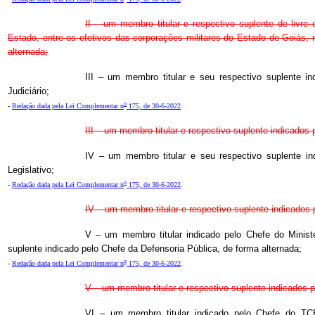
II – um membro titular e respectivo suplente de livr
Estado, entre os efetivos das corporações militares do Estado de Goiás, 
alternada;
III – um membro titular e seu respectivo suplente i
Judiciário;
o
-
Redação dada pela Lei Complementar n
175, de 30-6-2022
.
III – um membro titular e respectivo suplente indicados 
IV – um membro titular e seu respectivo suplente i
Legislativo;
o
-
Redação dada pela Lei Complementar n
175, de 30-6-2022
.
IV – um membro titular e respectivo suplente indicados 
V – um membro titular indicado pelo Chefe do Ministé
suplente indicado pelo Chefe da Defensoria Pública, de forma alternada;
o
-
Redação dada pela Lei Complementar n
175, de 30-6-2022
.
V – um membro titular e respectivo suplente indicados pe
VI – um membro titular indicado pelo Chefe do TC