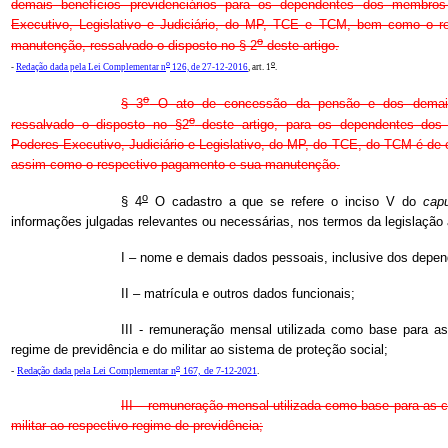
demais benefícios previdenciários para os dependentes dos membros
Executivo, Legislativo e Judiciário, do MP, TCE e TCM, bem como o r
o
manutenção, ressalvado o disposto no § 2
deste artigo.
o
o
-
Redação dada pela Lei Complementar n
126, de 27-12-2016
, art. 1
.
o
§ 3
O ato de concessão da pensão e dos demais b
o
ressalvado o disposto no §2
deste artigo, para os dependentes dos
Poderes Executivo, Judiciário e Legislativo, do MP, do TCE, do TCM é 
assim como o respectivo pagamento e sua manutenção.
o
§ 4
O cadastro a que se refere o inciso V do
cap
informações julgadas relevantes ou necessárias, nos termos da legislação a
I – nome e demais dados pessoais, inclusive dos depen
II – matrícula e outros dados funcionais;
III - remuneração mensal utilizada como base para as
regime de previdência e do militar ao sistema de proteção social;
o
-
Redação dada pela Lei Complementar n
167, de 7-12-2021
.
III – remuneração mensal utilizada como base para as c
militar ao respectivo regime de previdência;