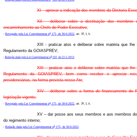
XI – aprovar a indicação dos membros da Diretoria Exec
XII – deliberar sobre a destituição dos membros d
encaminhamento ao Chefe do Poder Executivo
;
o
o
-
Revogado pela Lei Complementar n
175, de 30-6-2022
, art. 3
, I, b.
XIII - praticar atos e deliberar sobre matéria que lhe 
Regulamento da GOIASPREV;
o
-
Redação dada pela Lei Complementar n
102, de 22-5-2013
.
XIII – praticar atos e deliberar sobre matéria que lhe 
Regulamento da GOIASPREV, bem como receber e apreciar recur
previdenciárias, na forma prevista nesse Ato
;
XIV – deliberar sobre a forma de financiamento d
legislação vigente;
o
o
-
Revogado pela Lei Complementar n
175, de 30-6-2022
, art. 3
, I, b.
XV – dar posse aos seus membros e aos membros do 
do regimento interno;
o
-
Redação dada pela Lei Complementar n
175, de 30-6-2022
.