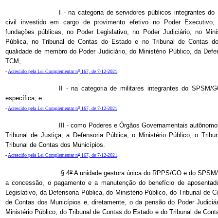
I - na categoria de servidores públicos integrantes d
civil investido em cargo de provimento efetivo no Poder Executivo, 
fundações públicas, no Poder Legislativo, no Poder Judiciário, no Mini
Pública, no Tribunal de Contas do Estado e no Tribunal de Contas 
qualidade de membro do Poder Judiciário, do Ministério Público, da Def
TCM;
o
-
Acrescido pela Lei Complementar n
167, de 7-12-2021
.
II - na categoria de militares integrantes do SPSM/G
específica; e
o
-
Acrescido pela Lei Complementar n
167, de 7-12-2021
.
III - como Poderes e Órgãos Governamentais autônomos
Tribunal de Justiça, a Defensoria Pública, o Ministério Público, o Tri
Tribunal de Contas dos Municípios.
o
-
Acrescido pela Lei Complementar n
167, de 7-12-2021
.
o
§ 4
A unidade gestora única do RPPS/GO e do SPSM/G
a concessão, o pagamento e a manutenção do benefício de aposentador
Legislativo, da Defensoria Pública, do Ministério Público, do Tribunal de 
de Contas dos Municípios e, diretamente, o da pensão do Poder Judiciár
Ministério Público, do Tribunal de Contas do Estado e do Tribunal de Con