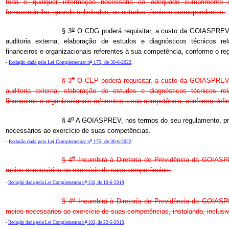
toda e qualquer informação necessária ao adequado cumprimento
fornecendo-lhe, quando solicitados, os estudos técnicos correspondentes.
o
§ 3
O CDG poderá requisitar, a custo da GOIASPREV,
auditoria externa, elaboração de estudos e diagnósticos técnicos rel
financeiros e organizacionais referentes à sua competência, conforme o
o
-
Redação dada pela Lei Complementar n
175, de 30-6-2022
.
o
§ 3
O CEP poderá requisitar, a custo da GOIASPREV,
auditoria externa, elaboração de estudos e diagnósticos técnicos rel
financeiros e organizacionais referentes a sua competência, conforme def
o
§ 4
A GOIASPREV, nos termos do seu regulamento, pr
necessários ao exercício de suas competências.
o
-
Redação dada pela Lei Complementar n
175, de 30-6-2022
.
o
§ 4
Incumbirá à Diretoria de Previdência da GOIAS
meios necessários ao exercício de suas competências.
o
-
Redação dada pela Lei Complementar n
150, de 10-6-2019
.
o
§ 4
Incumbirá à Diretoria de Previdência da GOIAS
meios necessários ao exercício de suas competências, instalando, inclusiv
o
-
Redação dada pela Lei Complementar n
102, de 22-5-2013
.