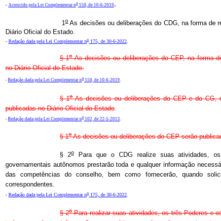
.
o
-
Acrescido pela Lei Complementar n
150, de 10-6-2019
o
1
As decisões ou deliberações do CDG, na forma de r
Diário Oficial do Estado.
o
-
Redação dada pela Lei Complementar n
175, de 30-6-2022
.
o
§ 1
As decisões ou deliberações do CEP, na forma de
no Diário Oficial do Estado.
o
-
Redação dada pela Lei Complementar n
150, de 10-6-2019
.
o
§ 1
As decisões ou deliberações do CEP e do CG, n
publicadas no Diário Oficial do Estado
.
o
-
Redação dada pela Lei Complementar n
102, de 22-5-2013
.
o
§ 1
As decisões ou deliberações do CEP serão publicad
o
§ 2
Para que o CDG realize suas atividades, os
governamentais autônomos prestarão toda e qualquer informação necess
das competências do conselho, bem como fornecerão, quando solici
correspondentes.
o
-
Redação dada pela Lei Complementar n
175, de 30-6-2022
.
o
§ 2
Para realizar suas atividades, os três Poderes e 