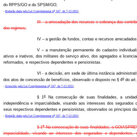
do RPPS/GO e do SPSM/GO;
o
-
Redação dada pela Lei Complementar n
167, de 7-12-2021
.
III – a arrecadação dos recursos e cobrança das contri
dos regimes;
IV – a gestão de fundos, contas e recursos arrecadados
V – a manutenção permanente do cadastro individuali
ativos e inativos, dos militares do serviço ativo, dos agregados e licenc
reformados, e respectivos dependentes e pensionistas.
VI - a decisão, em sede de última instância administra
o
dos atos de concessão de benefícios, observado o disposto no § 4
do art.
o
-
Acrescido pela Lei Complementar n
167, de 7-12-2021
.
o
§ 1
Na consecução de suas finalidades, a unidad
independência e imparcialidade, visando aos interesses dos segurados civ
seus respectivos dependentes e pensionistas, observados os princípios da
o
-
Redação dada pela Lei Complementar n
167, de 7-12-2021
.
o
§ 1
Na consecução de suas finalidades, a GOIASPREV
imparcialidade, visando ao interesse dos segurados e dependentes, 