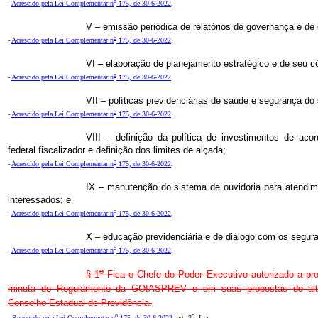
o
-
Acrescido pela Lei Complementar n
175, de 30-6-2022
.
V – emissão periódica de relatórios de governança e de 
o
-
Acrescido pela Lei Complementar n
175, de 30-6-2022
.
VI – elaboração de planejamento estratégico e de seu có
o
-
Acrescido pela Lei Complementar n
175, de 30-6-2022
.
VII – políticas previdenciárias de saúde e segurança do 
o
-
Acrescido pela Lei Complementar n
175, de 30-6-2022
.
VIII – definição da política de investimentos de a
federal fiscalizador e definição dos limites de alçada;
o
-
Acrescido pela Lei Complementar n
175, de 30-6-2022
.
IX – manutenção do sistema de ouvidoria para atendi
interessados; e
o
-
Acrescido pela Lei Complementar n
175, de 30-6-2022
.
X – educação previdenciária e de diálogo com os segur
o
-
Acrescido pela Lei Complementar n
175, de 30-6-2022
.
o
§ 1
Fica o Chefe do Poder Executivo autorizado a pro
minuta de Regulamento da GOIASPREV e em suas propostas de alte
Conselho Estadual de Previdência.
o
o
-
Revogado pela Lei Complementar n
175, de 30-6-2022
, art. 3
, I, a.