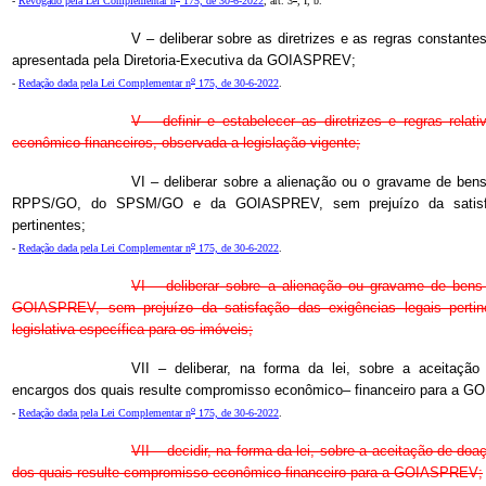
-
Revogado pela Lei Complementar n
175, de 30-6-2022
, art. 3
, I, b.
V – deliberar sobre as diretrizes e as regras constante
apresentada pela Diretoria-Executiva da GOIASPREV;
o
-
Redação dada pela Lei Complementar n
175, de 30-6-2022
.
V – definir e estabelecer as diretrizes e regras relat
econômico-financeiros, observada a legislação vigente;
VI – deliberar sobre a alienação ou o gravame de bens
RPPS/GO, do SPSM/GO e da GOIASPREV, sem prejuízo da satisfaç
pertinentes;
o
-
Redação dada pela Lei Complementar n
175, de 30-6-2022
.
VI – deliberar sobre a alienação ou gravame de bens 
GOIASPREV, sem prejuízo da satisfação das exigências legais pertin
legislativa específica para os imóveis;
VII – deliberar, na forma da lei, sobre a aceitaç
encargos dos quais resulte compromisso econômico– financeiro para a 
o
-
Redação dada pela Lei Complementar n
175, de 30-6-2022
.
VII – decidir, na forma da lei, sobre a aceitação de d
dos quais resulte compromisso econômico-financeiro para a GOIASPREV;