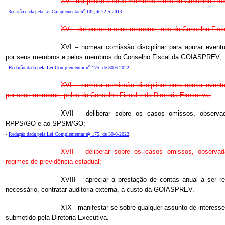
XV - dar posse a seus membros e aos do Conselho Fisc
o
-
Redação dada pela Lei Complementar n
102, de 22-5-2013
.
XV – dar posse a seus membros, aos do Conselho Fiscal
XVI – nomear comissão disciplinar para apurar eventu
por seus membros e pelos membros do Conselho Fiscal da GOIASPREV;
o
-
Redação dada pela Lei Complementar n
175, de 30-6-2022
.
XVI – nomear comissão disciplinar para apurar eventu
por seus membros, pelos do Conselho Fiscal e da Diretoria Executiva;
XVII – deliberar sobre os casos omissos, observa
RPPS/GO e ao SPSM/GO;
o
-
Redação dada pela Lei Complementar n
175, de 30-6-2022
.
XVII – deliberar sobre os casos omissos, observad
regimes de previdência estadual;
XVIII – apreciar a prestação de contas anual a ser 
necessário, contratar auditoria externa, a custo da GOIASPREV.
XIX - manifestar-se sobre qualquer assunto de intere
submetido pela Diretoria Executiva.