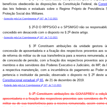
benefícios obedecerão às disposições da Constituição Federal, da
Const
das leis federais e estaduais sobre o Regime Próprio de Previdência
Proteção Social dos Militares.
o
-
Acrescido pela Lei Complementar n
167, de 7-12-2021
.
o
§ 2
-D O RPPS/GO e o SPSM/GO não se responsabiliza
o
concedido em desacordo com o disposto no § 2
deste artigo.
o
-
Acrescido pela Lei Complementar n
167, de 7-12-2021
.
o
§ 3
Constituem atribuições da unidade gestora 
concessão de aposentadoria e a fixação dos respectivos proventos aos s
de reforma do militar ou de sua transferência para a reserva remunerada,
de concessão de pensão, com a fixação dos respectivos proventos aos pe
membros e dos servidores dos Poderes Executivo e Judiciário, do MP, 
a respectiva manutenção, com a incumbência do pagamento ao Poder o
o
pertencia o instituidor da pensão, observado o disposto no § 2
deste ar
o
Constitucional estadual n
65
, de 21 de dezembro de 2019.
o
-
Redação dada pela Lei Complementar n
167, de 7-12-2021
.
o
§ 3
Constituem atribuições da GOIASPREV a ediçã
aposentadoria e a fixação dos respectivos proventos aos servidores do P
militar ou de sua transferência para a reserva remunerada, assim como