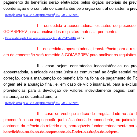
pagamento do benefício serão efetivados pelos órgãos setoriais de prev
coordenação e o controle concomitantes pelo órgão central do sistema prev
o
-
Redação dada pela Lei Complementar n
167, de 7-12-2021
.
I – concedida a aposentadoria, os autos do processo 
GOIASPREV para a análise dos requisitos materiais pertinentes;
o
o
-
Redação dada pela Lei Complementar n
126, de 27-12-2016
, art. 1
.
I – concedida a aposentadoria, transferência para a re
ato de concessão será remetido à GOIASPREV para analisar os requisitos m
II - caso sejam constatadas inconsistências no p
aposentadoria, a unidade gestora única as comunicará ao órgão setorial r
correção, com a manutenção do beneficiário na folha de pagamento do P
origem até a apuração final, e, em caso de vício insanável, para a exclu
providências para a devolução de valores indevidamente pagos, com
instauração do contraditório; e
o
-
Redação dada pela Lei Complementar n
167, de 7-12-2021
.
II – caso se verifique indício de irregularidade no 
procederá a sua impugnação junto à autoridade concedente, ou judicialm
contados da ciência do referido ato, prorrogáveis fundamentadamente por 
beneficiário na folha de pagamento do Poder ou órgão de origem;