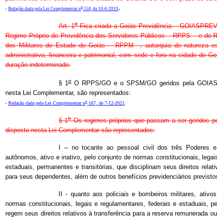
.
o
-
Redação dada pela Lei Complementar n
150, de 10-6-2019
o
Art. 1
Fica criada a Goiás Previdência – GOIASPREV 
Regime Próprio de Previdência dos Servidores Públicos – RPPS – e do R
dos Militares do Estado de Goiás – RPPM –, autarquia de natureza es
administrativa, financeira e patrimonial, com sede e foro na cidade de 
duração indeterminado.
o
§ 1
O RPPS/GO e o SPSM/GO geridos pela GOIASPR
nesta Lei Complementar, são representados:
o
-
Redação dada pela Lei Complementar n
167, de 7-12-2021
.
o
§ 1
Os regimes próprios que passam a ser geridos 
disposto nesta Lei Complementar são representados:
I – no tocante ao pessoal civil dos três Poderes 
autônomos, ativo e inativo, pelo conjunto de normas constitucionais, legai
estaduais, permanentes e transitórias, que disciplinam seus direitos rela
para seus dependentes, além de outros benefícios previdenciários previstos
II - quanto aos policiais e bombeiros militares, ativo
normas constitucionais, legais e regulamentares, federais e estaduais, p
regem seus direitos relativos à transferência para a reserva remunerada ou