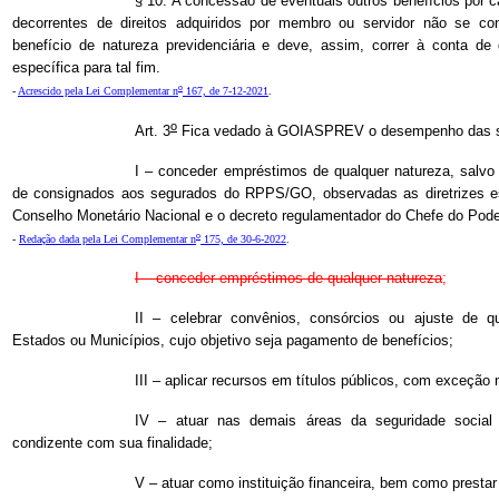
§ 10. A concessão de eventuais outros benefícios por
decorrentes de direitos adquiridos por membro ou servidor não se 
benefício de natureza previdenciária e deve, assim, correr à conta de 
específica para tal fim.
o
-
Acrescido pela Lei Complementar n
167, de 7-12-2021
.
o
Art. 3
Fica vedado à GOIASPREV o desempenho das se
I – conceder empréstimos de qualquer natureza, salv
de consignados aos segurados do RPPS/GO, observadas as diretrizes es
Conselho Monetário Nacional e o decreto regulamentador do Chefe do Pode
o
-
Redação dada pela Lei Complementar n
175, de 30-6-2022
.
I – conceder empréstimos de qualquer natureza
;
II – celebrar convênios, consórcios ou ajuste de q
Estados ou Municípios, cujo objetivo seja pagamento de benefícios;
III – aplicar recursos em títulos públicos, com exceção
IV – atuar nas demais áreas da seguridade social
condizente com sua finalidade;
V – atuar como instituição financeira, bem como prestar 