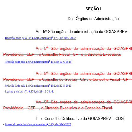
SEÇÃO I
Dos Órgãos de Administração
o
Art. 5
São órgãos de administração da GOIASPREV:
o
-
Redação dada pela Lei Complementar n
175, de 30-6-2022
.
o
Art. 5
São órgãos de administração da GOIASPRE
Previdência –CEP–, o Conselho Fiscal –CF– e a Diretoria Executiva.
o
-
Redação dada pela Lei Complementar n
150, de 10-6-2019
.
o
Art. 5
São órgãos de administração da GOIASPRE
Previdência –CEP–, o
Conselho de Gestão –CG-
,
o Conselho Fiscal –CF– e
o
-
Redação dada pela Lei Complementar n
102, de 22-5-2013
.
o
-
Extinto pela Lei n
19.574, de 29-12-2016.
o
Art. 5
São órgãos de administração da GOIASPRE
Previdência – CEP –, a Diretoria Executiva e o Conselho Fiscal.
I – o Conselho Deliberativo da GOIASPREV – CDG;
o
-
Acrescido pela Lei Complementar n
175, de 30-6-2022
.