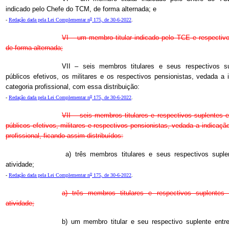
indicado pelo Chefe do TCM, de forma alternada; e
o
-
Redação dada pela Lei Complementar n
175, de 30-6-2022
.
VI – um membro titular indicado pelo TCE e respectiv
de forma alternada;
VII – seis membros titulares e seus respectivos su
públicos efetivos, os militares e os respectivos pensionistas, vedada 
categoria profissional, com essa distribuição:
o
-
Redação dada pela Lei Complementar n
175, de 30-6-2022
.
VII – seis membros titulares e respectivos suplentes e
públicos efetivos, militares e respectivos pensionistas, vedada a indicaç
profissional, ficando assim distribuídos:
a) três membros titulares e seus respectivos supl
atividade;
o
-
Redação dada pela Lei Complementar n
175, de 30-6-2022
.
a) três membros titulares e respectivos suplentes 
atividade;
b) um membro titular e seu respectivo suplente entre