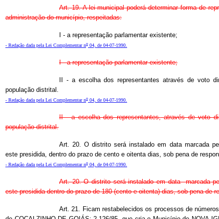
Art. 19. A lei municipal poderá determinar forma de repr
administração do município, respeitadas:
I - a representação parlamentar existente;
o
- Redação dada pela Lei Complementar n
04, de 04-07-1990.
I - a representação parlamentar existente;
II - a escolha dos representantes através de voto dir
população distrital.
o
- Redação dada pela Lei Complementar n
04, de 04-07-1990.
II - a escolha dos representantes,
através de voto di
população distrital.
Art. 20. O distrito será instalado em data marcada pe
este presidida, dentro do prazo de cento e oitenta dias, sob pena de respon
o
- Redação dada pela Lei Complementar n
04, de 04-07-1990.
Art. 20. O distrito será instalado em data
marcada pe
este presidida dentro do prazo de 180 (cento e oitenta) dias, sob pena de r
Art. 21. Ficam restabelecidos os processos de números 
de COCALZINHO DE GOIÁS; 2.126/85, que cria o Município de NOVA IG