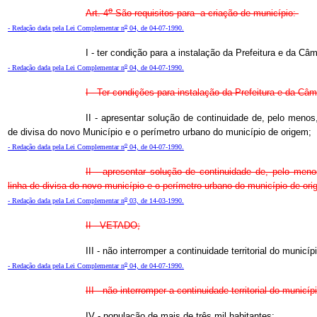
o
Art. 4
São requisitos para
a criação de município:
o
- Redação dada pela Lei Complementar n
04, de 04-07-1990.
I - ter condição para a instalação da Prefeitura e da Câ
o
- Redação dada pela Lei Complementar n
04, de 04-07-1990.
I - Ter condições para instalação da Prefeitura e da Câm
II - apresentar solução de continuidade de, pelo menos,
de divisa do novo Município e o perímetro urbano do município de origem;
o
- Redação dada pela Lei Complementar n
04, de 04-07-1990.
II - apresentar solução de continuidade de, pelo menos
linha de divisa do novo município e o perímetro urbano do município de ori
o
- Redação dada pela Lei Complementar n
03, de 14-03-1990.
II - VETADO;
III - não interromper a continuidade territorial do municíp
o
- Redação dada pela Lei Complementar n
04, de 04-07-1990.
III - não interromper a continuidade territorial do municíp
IV - população de mais de três mil habitantes;