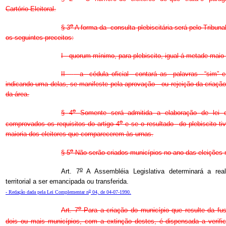
Cartório Eleitoral.
o
§ 3
A forma da
consulta plebiscitária será pelo Tribuna
os seguintes preceitos:
I - quorum mínimo, para plebiscito, igual á metade maio 
II
-
a
cédula oficial
contará as
palavras
“sim” e
indicando uma delas, se manifeste pela aprovação
ou rejeição da criaçã
da área.
o
§ 4
Somente será admitida a elaboração de lei q
o
comprovados os requisitos do artigo 4
e se o resultado
do plebiscito ti
maioria dos eleitores que comparecerem às urnas.
o
§ 5
Não serão criados municípios no ano das eleições 
o
Art. 7
A Assembléia Legislativa determinará a real
territorial a ser emancipada ou transferida.
o
- Redação dada pela Lei Complementar n
04, de 04-07-1990.
o
Art. 7
Para a criação do município que resulte da fusão
dois ou mais municípios, com a extinção destes, é dispensada a verific