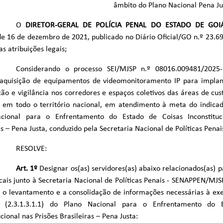
âmbito do Plano Nacional Pena Ju
O
DIRETOR-GERAL DE POLÍCIA PENAL DO ESTADO DE GOI
e 16 de dezembro de 2021, publicado no Diário Oficial/GO n.º 23.6
as atribuições legais;
Considerando o processo SEI/MJSP n.º 08016.009481/2025-
 aquisição de equipamentos de videomonitoramento IP para implan
ão e vigilância nos corredores e espaços coletivos das áreas de cus
s em todo o território nacional, em atendimento à meta do indicado
cional para o Enfrentamento do Estado de Coisas Inconstituci
as – Pena Justa, conduzido pela Secretaria Nacional de Políticas Penai
RESOLVE:
Art. 1º
Designar os(as) servidores(as) abaixo relacionados(as)
cais junto à Secretaria Nacional de Políticas Penais - SENAPPEN/MJS
r o levantamento e a consolidação de informações necessárias à e
r (2.3.1.3.1.1) do Plano Nacional para o Enfrentamento do 
ucional nas Prisões Brasileiras – Pena Justa: