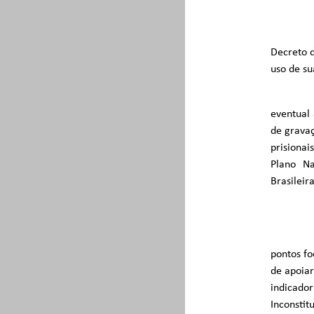
Decreto d
uso de su
eventual
de gravaç
prisionai
Plano Na
Brasileir
pontos fo
de apoia
indicado
Inconstit