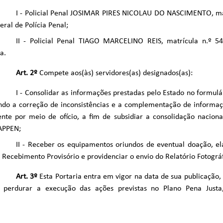
I - Policial Penal JOSIMAR PIRES NICOLAU DO NASCIMENTO, ma
eral de Polícia Penal;
II - Policial Penal TIAGO MARCELINO REIS, matrícula n.º 5
a.
Art. 2º
Compete aos(às) servidores(as) designados(as):
I - Consolidar as informações prestadas pelo Estado no formulá
do a correção de inconsistências e a complementação de informaçõ
nte por meio de ofício, a fim de subsidiar a consolidação nacion
APPEN;
II - Receber os equipamentos oriundos de eventual doação, el
Recebimento Provisório e providenciar o envio do Relatório Fotográ
Art. 3º
Esta Portaria entra em vigor na data de sua publicação,
 perdurar a execução das ações previstas no Plano Pena Justa