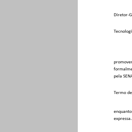
Diretor-G
Tecnologi
promoven
formalme
pela SEN
Termo de 
enquanto
expressa.