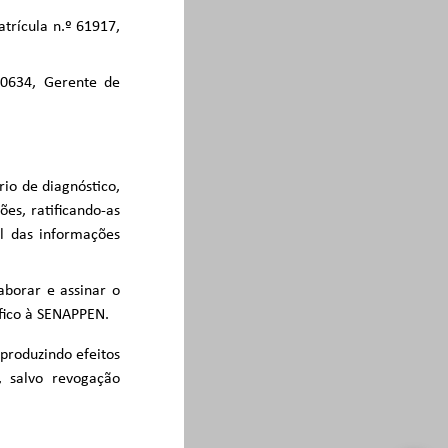
trícula n.º 61917,
40634, Gerente de
rio de diagnóstico,
es, ratificando-as
al das informações
aborar e assinar o
fico à SENAPPEN.
 produzindo efeitos
, salvo revogação