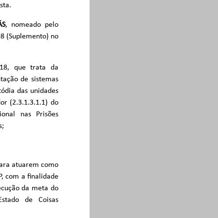
sta.
ÁS
, nomeado pelo
98 (Suplemento) no
18, que trata da
tação de sistemas
tódia das unidades
r (2.3.1.3.1.1) do
onal nas Prisões
s;
 para atuarem como
P, com a finalidade
xecução da meta do
Estado de Coisas