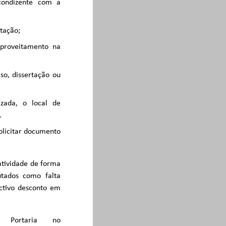
condizente com a
itação;
aproveitamento na
so, dissertação ou
zada, o local de
.
olicitar documento
 atividade de forma
utados como falta
ectivo desconto em
Portaria no