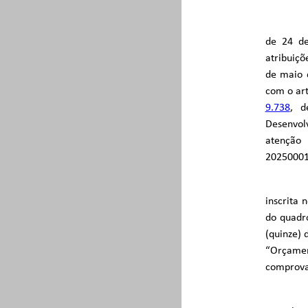
de 24 de
atribuiç
de maio 
com o ar
9.738
, d
Desenvol
atenção
20250001
inscrita 
do quadro
(quinze) 
“Orçamen
comprova