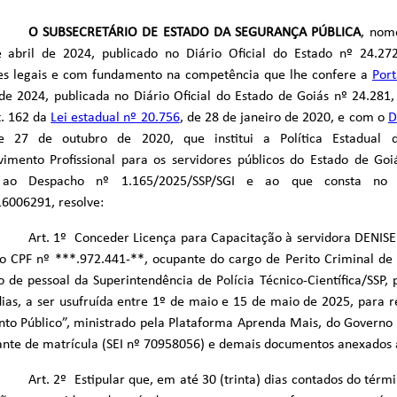
O SUBSECRETÁRIO DE ESTADO DA SEGURANÇA PÚBLICA
, nom
 abril de 2024, publicado no Diário Oficial do Estado nº 24.27
ões legais e com fundamento na competência que lhe confere a
Port
de 2024, publicada no Diário Oficial do Estado de Goiás nº 24.28
t. 162 da
Lei estadual nº 20.756
, de 28 de janeiro de 2020, e com o
D
e 27 de outubro de 2020, que institui a Política Estadual 
vimento Profissional para os servidores públicos do Estado de G
 ao Despacho nº 1.165/2025/SSP/SGI e ao que consta no 
6006291, resolve:
Art. 1º Conceder Licença para Capacitação à servidora DENI
no CPF nº ***.972.441-**, ocupante do cargo de Perito Criminal de 2
 de pessoal da Superintendência de Polícia Técnico-Científica/SSP, 
dias, a ser usufruída entre 1º de maio e 15 de maio de 2025, para r
to Público”, ministrado pela Plataforma Aprenda Mais, do Governo
nte de matrícula (SEI nº 70958056) e demais documentos anexados a
Art. 2º Estipular que, em até 30 (trinta) dias contados do térm