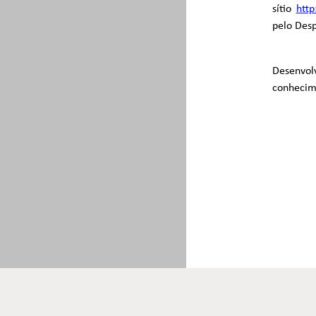
sítio
http
pelo Des
Desenvol
conhecime