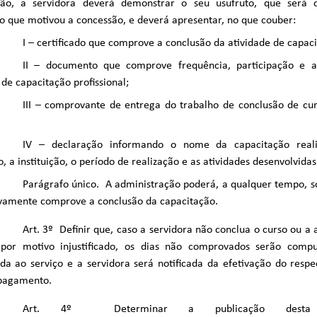
ção, a servidora deverá demonstrar o seu usufruto, que será 
ão que motivou a concessão, e deverá apresentar, no que couber:
I – certificado que comprove a conclusão da atividade de capac
II – documento que comprove frequência, participação e 
 de capacitação profissional;
III – comprovante de entrega do trabalho de conclusão de cur
IV – declaração informando o nome da capacitação reali
o, a instituição, o período de realização e as atividades desenvolvidas
Parágrafo único. A administração poderá, a qualquer tempo, s
ivamente comprove a conclusão da capacitação.
Art. 3º Definir que, caso a servidora não conclua o curso ou a
, por motivo injustificado, os dias não comprovados serão comp
cada ao serviço e a servidora será notificada da efetivação do resp
 pagamento.
Art. 4º Determinar a publicação desta 