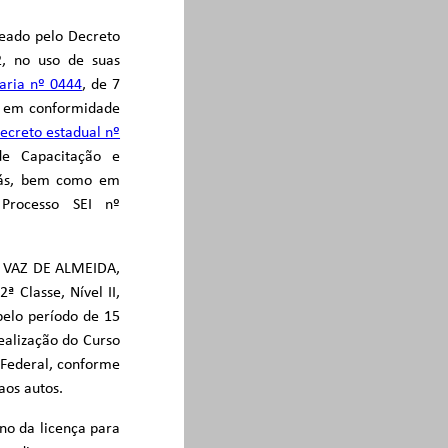
eado pelo Decreto
2, no uso de suas
aria nº 0444
, de 7
1, em conformidade
ecreto estadual nº
de Capacitação e
oiás, bem como em
Processo SEI nº
SE VAZ DE ALMEIDA,
ª Classe, Nível II,
pelo período de 15
ealização do Curso
 Federal, conforme
os autos.
ino da licença para