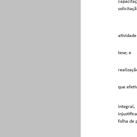
capacita
solicitaç
atividade
tese; e
realizaçã
que efet
integral
injustifi
folha de