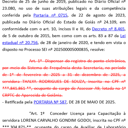
Decreto de 25 de junho de 2019, publicado no Diário Oficial nº
23.080, no uso de suas atribuições legais e da competência
conferida pela
Portaria nº 0715
, de 22 de agosto de 2023,
publicada no Diário Oficial do Estado de Goiás nº 24.109, em
conformidade com o art. 10, incisos II e III, do
Decreto nº 8.465
,
de 5 de outubro de 2015, bem como com os arts. 83 a 87 da
Lei
estadual nº 20.756
, de 28 de janeiro de 2020, e tendo em vista o
disposto no Processo SEI nº 202500005000835, resolve:
Art. 1º Dispensar do registro de ponto eletrônico,
por meio do Sistema de Frequência desta Secretaria, no período
de 1º de fevereiro de 2025 a 31 de dezembro de 2025, a
servidora
THALYA RODRIGUES DE SOUZA, inscrita no CPF nº
***.841.861-**, ocupante do cargo de Assessor A9, lotada na 1ª
CRPTC de Aparecida de Goiânia.
- Retificada pela
PORTARIA Nº 587
, DE 28 DE MAIO DE 2025.
“Art. 1º Conceder Licença para Capacitação à
servidora LORENA CARVALHO GONDIM GODOI, inscrita no CPF nº
***.304.871-**, ocupante do cargo de Auxiliar de Laboratório