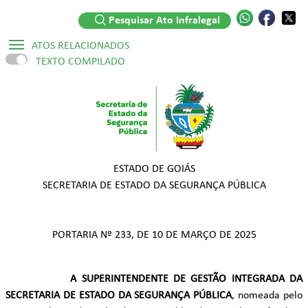
Pesquisar Ato Infralegal
ATOS RELACIONADOS
TEXTO COMPILADO
Atos Infralegais:
▷ Portaria Nº 587/2025
▷ Portaria Nº 715/2023
Legislações:
ESTADO DE GOIÁS
SECRETARIA DE ESTADO DA SEGURANÇA PÚBLICA
▷ Lei Ordinária Nº 20.756/2020
▷ Decreto Numerado Nº 8.465/2015
PORTARIA Nº 233, DE 10 DE MARÇO DE 2025
A SUPERINTENDENTE DE GESTÃO INTEGRADA DA
SECRETARIA DE ESTADO DA SEGURANÇA PÚBLICA
, nomeada pelo