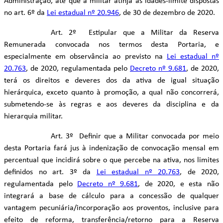
Administração, até que a militar atinja as idades-limite dispostas
no art. 6º da
Lei estadual nº 20.946
, de 30 de dezembro de 2020.
Art. 2º Estipular que a Militar da Reserva
Remunerada convocada nos termos desta Portaria, e
especialmente em observância ao previsto na
Lei estadual nº
20.763
, de 2020, regulamentada pelo
Decreto nº 9.681
, de 2020,
terá os direitos e deveres dos da ativa de igual situação
hierárquica, exceto quanto à promoção, a qual não concorrerá,
submetendo-se às regras e aos deveres da disciplina e da
hierarquia militar.
Art. 3º Definir que a Militar convocada por meio
desta Portaria fará jus à indenização de convocação mensal em
percentual que incidirá sobre o que percebe na ativa, nos limites
definidos no art. 3º da
Lei estadual nº 20.763
, de 2020,
regulamentada pelo
Decreto nº 9.681
, de 2020, e esta não
integrará a base de cálculo para a concessão de qualquer
vantagem pecuniária/incorporação aos proventos, inclusive para
efeito de reforma, transferência/retorno para a Reserva