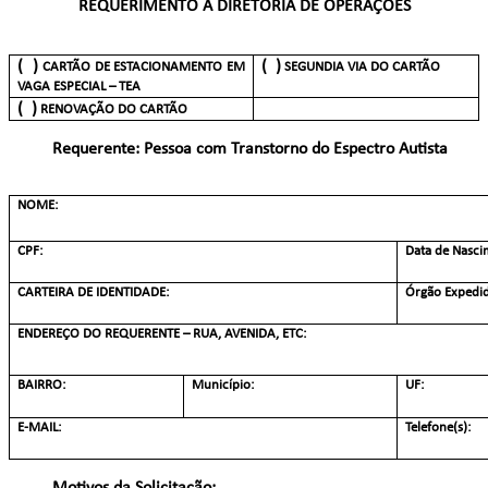
REQUERIMENTO À DIRETORIA DE OPERAÇÕES
( )
( )
CARTÃO DE ESTACIONAMENTO EM
SEGUNDIA VIA DO CARTÃO
VAGA ESPECIAL – TEA
( )
RENOVAÇÃO DO CARTÃO
Requerente: Pessoa com Transtorno do Espectro Autista
NOME:
CPF:
Data de Nasci
CARTEIRA DE IDENTIDADE:
Órgão Expedid
ENDEREÇO DO REQUERENTE – RUA, AVENIDA, ETC:
BAIRRO:
Município:
UF:
E-MAIL:
Telefone(s):